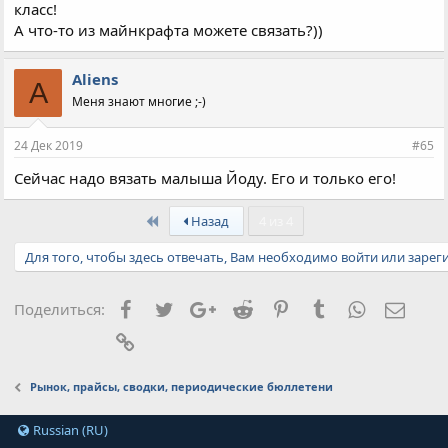
класс!
Сейчас в наличии:
А что-то из майнкрафта можете связать?))
Танчик, Большая собачка, Зайчик и Куколка
Aliens
A
Меня знают многие ;-)
24 Дек 2019
#65
Сейчас надо вязать малыша Йоду. Его и только его!
First
Назад
4 из 4
Для того, чтобы здесь отвечать, Вам необходимо войти или зарег
Facebook
Twitter
Google+
Reddit
Pinterest
Tumblr
WhatsApp
Элект
Поделиться:
Ссылка
Рынок, прайсы, сводки, периодические бюллетени
Russian (RU)