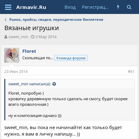
Вход
Регистрация
Рынок, прайсы, сводки, периодические бюллетени
Вязаные игрушки
А
Д
sweet_min
3 Мар 2014
в
а
т
т
Floret
о
а
Скользящая по...
Команда форума
р
н
т
а
е
ч
23 Июн 2014
#61
м
а
ы
л
sweet_min написал(а):
а
Floret, попробую )
кроватку деревянную только сделать не смогу, будет скорее
всего проволочная )
ну и композиция однако )))
sweet_min, вы пока не начинайте! как только будет
нужно, я вам в личку напишу... ))