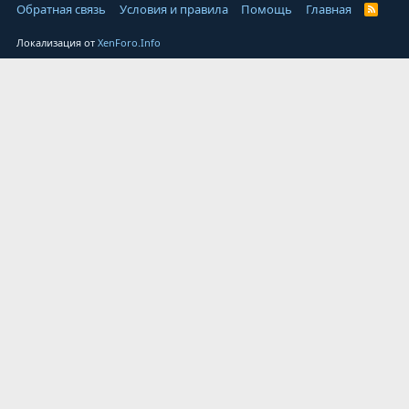
Обратная связь
Условия и правила
Помощь
Главная
Локализация от
XenForo.Info