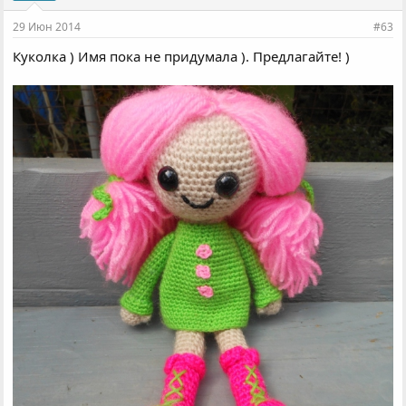
и
и
29 Июн 2014
#63
:
Куколка ) Имя пока не придумала ). Предлагайте! )