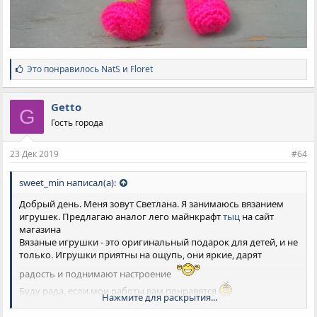
С
Это понравилось
NatS
и
Floret
и
м
п
Getto
G
а
Гость города
т
и
и
23 Дек 2019
#64
:
sweet_min написал(а):
Добрый день. Меня зовут Светлана. Я занимаюсь вязанием
игрушек. Предлагаю аналог лего майнкрафт
тыц
на сайт
магазина
Вязаные игрушки - это оригинальный подарок для детей, и не
только. Игрушки приятны на ощупь, они яркие, дарят
радость и поднимают настроение
Буду рада, если мои работы вам понравятся
Нажмите для раскрытия...
По мере изготовления игрушек буду добавлять фото.