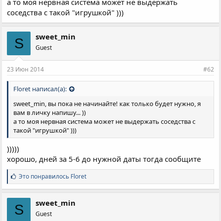
а то моя нервная система может не выдержать
соседства с такой "игрушкой" )))
sweet_min
S
Guest
23 Июн 2014
#62
Floret написал(а):
sweet_min, вы пока не начинайте! как только будет нужно, я
вам в личку напишу... ))
а то моя нервная система может не выдержать соседства с
такой "игрушкой" )))
)))))
хорошо, дней за 5-6 до нужной даты тогда сообщите
С
Это понравилось
Floret
и
м
п
sweet_min
S
а
Guest
т