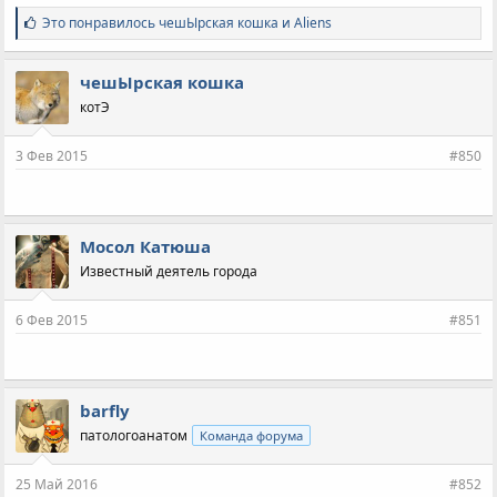
С
Это понравилось
чешЫрская кошка
и
Aliens
и
м
п
чешЫрская кошка
а
котЭ
т
и
и
3 Фев 2015
#850
:
Мосол Катюша
Известный деятель города
6 Фев 2015
#851
barfly
патологоанатом
Команда форума
25 Май 2016
#852