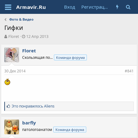
Вход
Регистрация
Фото & Видео
Гифки
А
Д
Floret
12 Апр 2013
в
а
т
т
Floret
о
а
Скользящая по...
Команда форума
р
н
т
а
е
ч
30 Дек 2014
#841
м
а
ы
л
а
С
Это понравилось
Aliens
и
м
п
barfly
а
патологоанатом
Команда форума
т
и