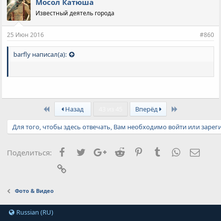
Мосол Катюша
Известный деятель города
25 Июн 2016
#860
barfly написал(а):
First
Last
Назад
43 из 45
Вперёд
Для того, чтобы здесь отвечать, Вам необходимо войти или зарег
Facebook
Twitter
Google+
Reddit
Pinterest
Tumblr
WhatsApp
Элект
Поделиться:
Ссылка
Фото & Видео
Russian (RU)