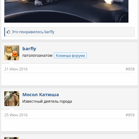
С
Это понравилось
barfly
и
м
п
barfly
а
патологоанатом
Команда форума
т
и
и
21 Июн 2016
#858
:
Мосол Катюша
Известный деятель города
25 Июн 2016
#859