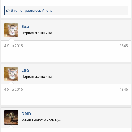
С
Это понравилось
Aliens
и
м
п
Ева
а
Первая женщина
т
и
и
4 Янв 2015
#845
:
Ева
Первая женщина
4 Янв 2015
#846
DND
Меня знают многие ;-)