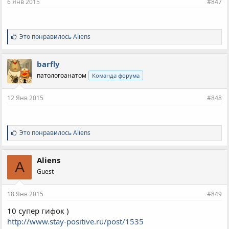
6 Янв 2015
#847
С
Это понравилось
Aliens
и
м
п
barfly
а
патологоанатом
Команда форума
т
и
и
12 Янв 2015
#848
:
С
Это понравилось
Aliens
и
м
п
Aliens
A
а
Guest
т
и
и
18 Янв 2015
#849
:
10 супер гифок )
http://www.stay-positive.ru/post/1535