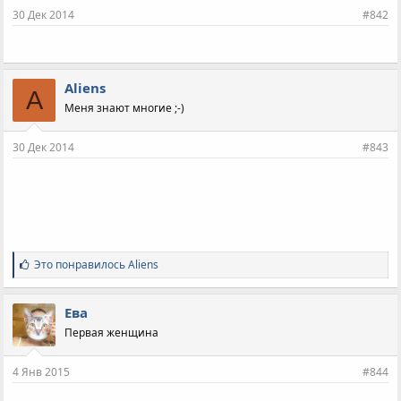
и
30 Дек 2014
#842
:
Aliens
A
Меня знают многие ;-)
30 Дек 2014
#843
С
Это понравилось
Aliens
и
м
п
Ева
а
Первая женщина
т
и
и
4 Янв 2015
#844
: