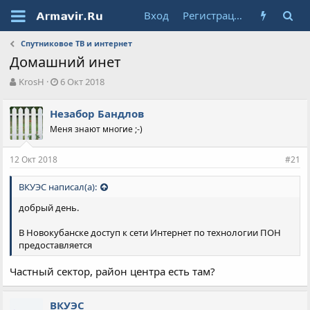
Вход
Регистрация
Спутниковое ТВ и интернет
Домашний инет
А
Д
KrosH
6 Окт 2018
в
а
т
т
Незабор Бандлов
о
а
Меня знают многие ;-)
р
н
т
а
е
ч
12 Окт 2018
#21
м
а
ы
л
ВКУЭС написал(а):
а
добрый день.
В Новокубанске доступ к сети Интернет по технологии ПОН
предоставляется
Частный сектор, район центра есть там?
ВКУЭС