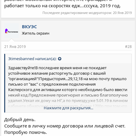
работает только на скоростях едж...сссука, 2019 год.
Последнее редактирование модератором:
20 Янв 2019
ВКУЭС
Житель окраин
21 Янв 2019
#28
3timesbanned написал(а):
Здравствуйте!В последнее время меня не покидает
устойчивое желание расторгнуть договор с вашей
"организацией"!Предыстория...29,12,18 на мою почту пришло
письмо от "вас" с предложение подключения
Касперского,для активации которго необходимо было ввести
некий код.Предложение проигнорил и письмо благополучно
удалил.Уехал их дому на НГ,а по приезду,уже 5.01.19 в личном
кабинете обнаружил задолженность более 1700р,при том,что
Нажмите для раскрытия...
всегда на протяжении многих лет баланс держу
положительным!
Добрый день.
Звоню в поддержку и узнаю,что мне не только подключили
Сообщите в личку номер договора или лицевой счет.
Каспера,но еще и изменили тариф на более
Попробую помочь.
дорогой,"Игровой"!