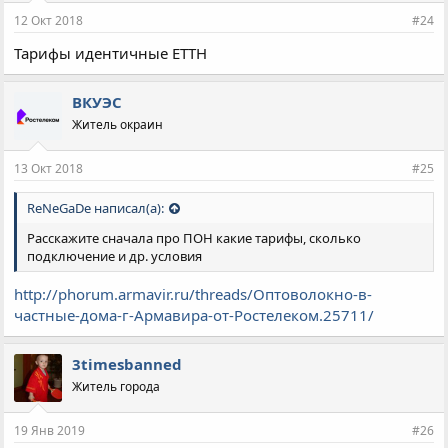
12 Окт 2018
#24
Тарифы идентичные ETTH
ВКУЭС
Житель окраин
13 Окт 2018
#25
ReNeGaDe написал(а):
Расскажите сначала про ПОН какие тарифы, сколько
подключение и др. условия
http://phorum.armavir.ru/threads/Оптоволокно-в-
частные-дома-г-Армавира-от-Ростелеком.25711/
3timesbanned
Житель города
19 Янв 2019
#26