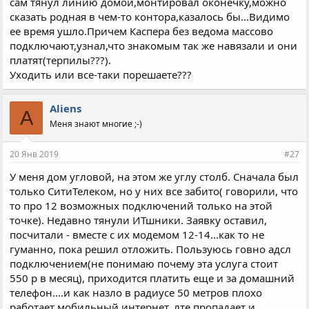
сам тянул линию домой,монтировал оконечку,можно
сказать родная в чем-то контора,казалось бы...Видимо
ее время ушло.Причем Каспера без ведома массово
подключают,узнал,что знакомым так же навязали и они
платят(терпилы???).
Уходить или все-таки порешаете???
Aliens
A
Меня знают многие ;-)
20 Янв 2019
#27
У меня дом угловой, на этом же углу столб. Сначала был
только СитиТелеком, но у них все забито( говорили, что
то про 12 возможных подключений только на этой
точке). Недавно тянули ИТшники. Заявку оставил,
посчитали - вместе с их модемом 12-14...как то не
гуманно, пока решил отложить. Пользуюсь говно адсл
подключением(не понимаю почему эта услуга стоит
550 р в месяц), приходится платить еще и за домашний
телефон....и как назло в радиусе 50 метров плохо
работает мобильный интернет, лте пропадает и