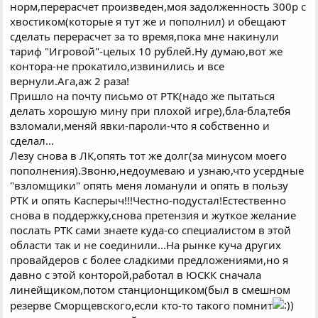
норм,перерасчет произведен,моя задолженность 300р с
хвостиком(которые я тут же и пополнил) и обещают
сделать перерасчет за то время,пока мне накинули
тариф "Игровой"-целых 10 рублей.Ну думаю,вот же
контора-не прокатило,извинились и все
вернули.Ага,аж 2 раза!
Пришло на почту письмо от РТК(надо же пытаться
делать хорошую мину при плохой игре),бла-бла,тебя
взломали,меняй явки-пароли-что я собственно и
сделал...
Лезу снова в ЛК,опять тот же долг(за минусом моего
пополнения).Звоню,недоумеваю и узнаю,что усердные
"взломщики" опять меня ломанули и опять в пользу
РТК и опять Касперыч!!!Честно-подустал!Естественно
снова в поддержку,снова претензия и жуткое желание
послать РТК сами знаете куда-со специалистом в этой
области так и не соединили...На рынке куча других
провайдеров с более сладкими предложениями,но я
давно с этой конторой,работал в ЮСКК сначала
линейщиком,потом станционщиком(был в смешном
резерве Сморщевского,если кто-то такого помнит