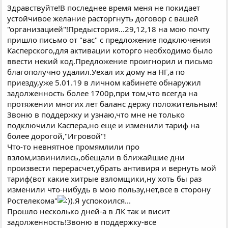
Здравствуйте!В последнее время меня не покидает
устойчивое желание расторгнуть договор с вашей
"организацией"!Предыстория...29,12,18 на мою почту
пришло письмо от "вас" с предложение подключения
Касперского,для активации которго необходимо было
ввести некий код.Предложение проигнорил и письмо
благополучно удалил.Уехал их дому на НГ,а по
приезду,уже 5.01.19 в личном кабинете обнаружил
задолженность более 1700р,при том,что всегда на
протяжении многих лет баланс держу положительным!
Звоню в поддержку и узнаю,что мне не только
подключили Каспера,но еще и изменили тариф на
более дорогой,"Игровой"!
Что-то невнятное промямлили про
взлом,извинились,обещали в ближайшие дни
произвести перерасчет,убрать антивиря и вернуть мой
тариф(вот какие хитрые взломщики,ну хоть бы раз
изменили что-нибудь в мою пользу,нет,все в сторону
Ростелекома"
.Я успокоился...
Прошло несколько дней-а в ЛК так и висит
задолженность!Звоню в поддержку-все