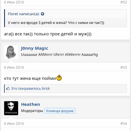
6 Июн 2016
#52
Floret написал(а):
У него же вроде 3 детей и жена? Что с ними не так?))
ага)) все так)) только трое детей и муж)))
J0nny Magic
Uuuuuuur Ahhhrrrr Uhrrrr Ahhhrrrrr Aaaaarhg
6 Июн 2016
#53
кто тут жена еще пойми
С
Это понравилось
brisk
и
м
п
Heathen
а
Модераторы
Команда форума
т
и
и
6 Июн 2016
#54
: