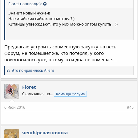
Floret написал(а):
Значит новый нужен!
На китайских сайтах не смотрел? )
Китайцы утверждают, что у них можно оптом купить... ))
Предлагаю устроить совместную закупку на весь
форум, не помешает же. Кто потерял, у кого
поизносилось уже, а кому-то и два не помешает...
С
Это понравилось
Aliens
и
м
п
Floret
а
Скользящая по...
Команда форума
т
и
и
6 Июн 2016
#45
:
чешЫрская кошка