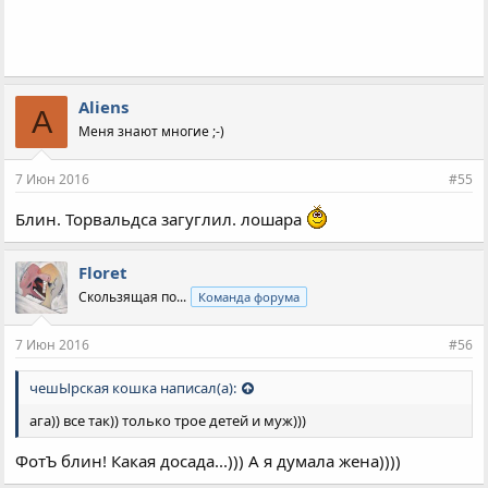
Aliens
A
Меня знают многие ;-)
7 Июн 2016
#55
Блин. Торвальдса загуглил. лошара
Floret
Скользящая по...
Команда форума
7 Июн 2016
#56
чешЫрская кошка написал(а):
ага)) все так)) только трое детей и муж)))
ФотЪ блин! Какая досада...))) А я думала жена))))