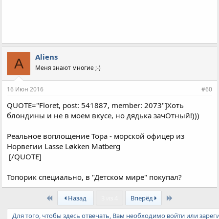
Aliens
A
Меня знают многие ;-)
16 Июн 2016
#60
QUOTE="Floret, post: 541887, member: 2073"]Хоть
блондины и не в моем вкусе, но дядька зачОтный!)))
Реальное воплощение Тора - морской офицер из
Норвегии Lasse Løkken Matberg
[/QUOTE]
Топорик специально, в "Детском мире" покупал?
First
Last
Назад
3 из 4
Вперёд
Для того, чтобы здесь отвечать, Вам необходимо войти или зарег