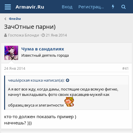
Вход
Регистрация
Флейм
ЗачОтные парни)
А
Д
Госпожа Блонди
21 Янв 2014
в
а
т
т
Чума в сандалиях
о
а
Известный деятель города
р
н
т
а
е
ч
24 Янв 2014
#41
м
а
ы
л
чешЫрская кошка написал(а):
а
А я вот все жду, когда дамы, постящие сюда всякую фигню,
начнут выкладывать фото своих красавцев-мужей как
образец вкуса и элегантности
кто-то должен показать пример )
начнешь? )))