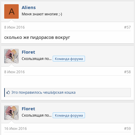
Aliens
A
Меня знают многие ;-)
8 Июн 2016
#57
сколько же пидорасов вокруг
Floret
Скользящая по...
Команда форума
8 Июн 2016
#58
С
Это понравилось
чешЫрская кошка
и
м
п
Floret
а
Скользящая по...
Команда форума
т
и
и
16 Июн 2016
#59
: