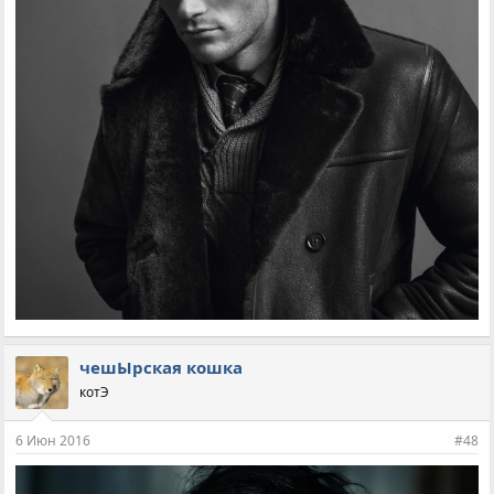
чешЫрская кошка
котЭ
6 Июн 2016
#48