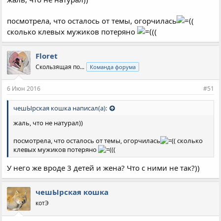
посмотрела, что осталось от темы, огорчилась
(
сколько клевых мужиков потеряно
((
Floret
Скользящая по...
Команда форума
6 Июн 2016
#51
чешЫрская кошка написал(а):
жаль, что не натурал))
посмотрела, что осталось от темы, огорчилась
( сколько
клевых мужиков потеряно
((
У него же вроде 3 детей и жена? Что с ними не так?))
чешЫрская кошка
котЭ