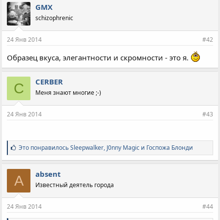
GMX
schizophrenic
24 Янв 2014
#42
Образец вкуса, элегантности и скромности - это я.
CERBER
C
Меня знают многие ;-)
24 Янв 2014
#43
С
Это понравилось
Sleepwalker
,
J0nny Magic
и
Госпожа Блонди
и
м
п
absent
A
а
Известный деятель города
т
и
и
24 Янв 2014
#44
: