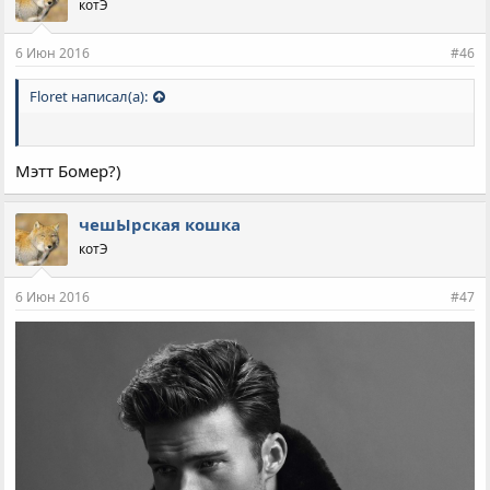
котЭ
6 Июн 2016
#46
Floret написал(а):
Мэтт Бомер?)
чешЫрская кошка
котЭ
6 Июн 2016
#47