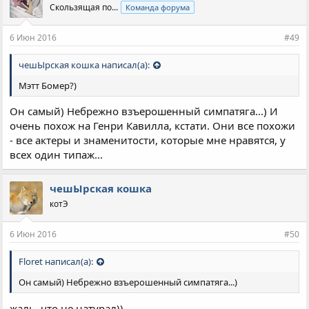
Скользящая по...
Команда форума
6 Июн 2016
#49
чешЫрская кошка написал(а):
Мэтт Бомер?)
Он самый) Небрежно взъерошенный симпатяга...) И
очень похож на Генри Кавилла, кстати. Они все похожи
- все актеры и знаменитости, которые мне нравятся, у
всех один типаж...
чешЫрская кошка
котЭ
6 Июн 2016
#50
Floret написал(а):
Он самый) Небрежно взъерошенный симпатяга...)
жаль, что не натурал))