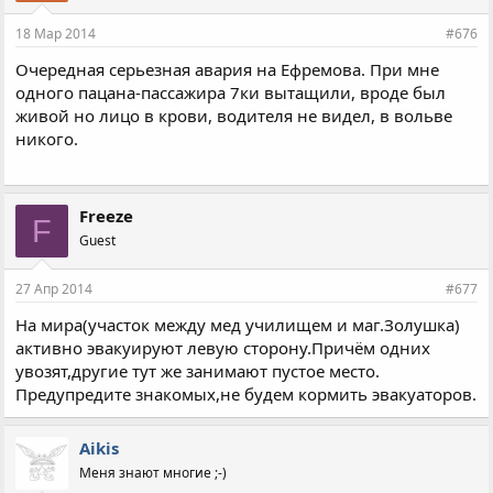
18 Мар 2014
#676
Очередная серьезная авария на Ефремова. При мне
одного пацана-пассажира 7ки вытащили, вроде был
живой но лицо в крови, водителя не видел, в вольве
никого.
Freeze
F
Guest
27 Апр 2014
#677
На мира(участок между мед училищем и маг.Золушка)
активно эвакуируют левую сторону.Причём одних
увозят,другие тут же занимают пустое место.
Предупредите знакомых,не будем кормить эвакуаторов.
Aikis
Меня знают многие ;-)