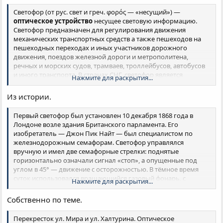
Светофор (от рус. свет и греч. φορός — «несущий») —
оптическое устройство
несущее световую информацию.
Светофор предназначен для регулирования движения
механических транспортных средств а также пешеходов на
пешеходных переходах и иных участников дорожного
движения, поездов железной дороги и метрополитена,
речных и морских судов, трамваев, троллейбусов, автобусов
и иного транспорта. В странах СНГ, светофор является
Нажмите для раскрытия...
муниципальной собственностью города
.
Из истории.
Первый светофор был установлен 10 декабря 1868 года в
Лондоне возле здания Британского парламента. Его
изобретатель — Джон Пик Найт — был специалистом по
железнодорожным семафорам. Светофор управлялся
вручную и имел две семафорные стрелки: поднятые
горизонтально означали сигнал «стоп», а опущенные под
углом в 45° — движение с осторожностью. В тёмное время
суток использовался вращающийся газовый фонарь, с
Нажмите для раскрытия...
помощью которого подавались, соответственно, сигналы
красного и зелёного цветов. Светофор использовался для
Собственно по теме.
облегчения перехода пешеходов через улицу, а его сигналы
предназначались для транспортных средств — пока
Перекресток ул. Мира и ул. Халтурина. Оптическое
пешеходы идут, транспортные средства должны стоять. 2