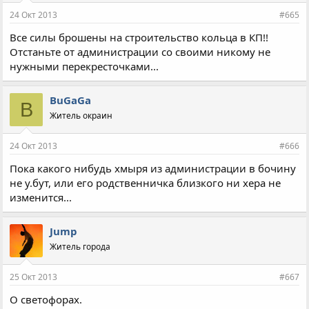
24 Окт 2013
#665
Все силы брошены на строительство кольца в КП!!
Отстаньте от администрации со своими никому не
нужными перекресточками...
BuGaGa
B
Житель окраин
24 Окт 2013
#666
Пока какого нибудь хмыря из администрации в бочину
не у.бут, или его родственничка близкого ни хера не
изменится...
Jump
Житель города
25 Окт 2013
#667
О светофорах.