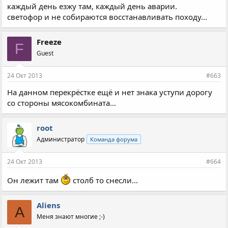
каждый день езжу там, каждый день аварии.
светофор и не собираются восстанавливать походу...
Freeze
F
Guest
24 Окт 2013
#663
На данном перекрёстке ещё и нет знака уступи дорогу
со стороны мясокомбината...
root
Администратор
Команда форума
24 Окт 2013
#664
Он лежит там
столб то снесли...
Aliens
A
Меня знают многие ;-)