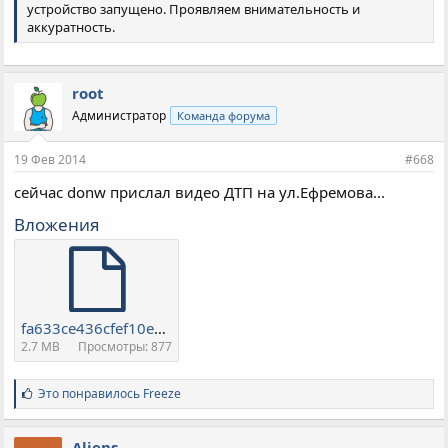
устройство запущено. Проявляем внимательность и
января 1869 года газовый фонарь светофора взорвался, ранив
аккуратность.
управляющего светофором полицейского.
root
Администратор
Команда форума
19 Фев 2014
#668
сейчас donw прислал видео ДТП на ул.Ефремова...
Вложения
fa633ce436cfef10e68fe24136aa6b9964f2538dc4ed44c20162db4f4f1fa5fc.mp4
2.7 MB
Просмотры: 877
С
Это понравилось
Freeze
и
м
п
Aliens