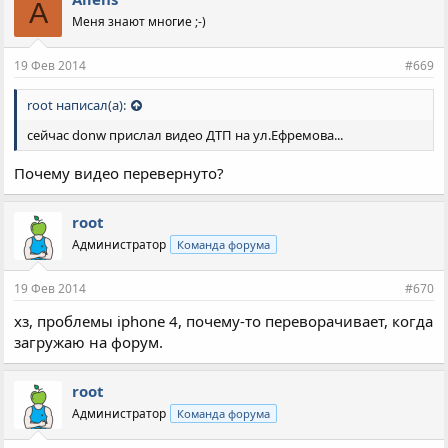
A
а
Меня знают многие ;-)
т
и
и
19 Фев 2014
#669
:
root написал(а):
сейчас donw прислал видео ДТП на ул.Ефремова...
Почему видео перевернуто?
root
Администратор
Команда форума
19 Фев 2014
#670
хз, проблемы iphone 4, почему-то переворачивает, когда
загружаю на форум.
root
Администратор
Команда форума