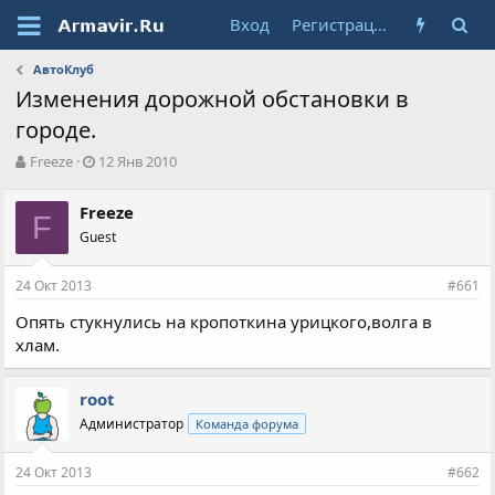
Вход
Регистрация
АвтоКлуб
Изменения дорожной обстановки в
городе.
А
Д
Freeze
12 Янв 2010
в
а
т
т
Freeze
о
F
а
Guest
р
н
т
а
е
ч
24 Окт 2013
#661
м
а
ы
л
Опять стукнулись на кропоткина урицкого,волга в
а
хлам.
root
Администратор
Команда форума
24 Окт 2013
#662