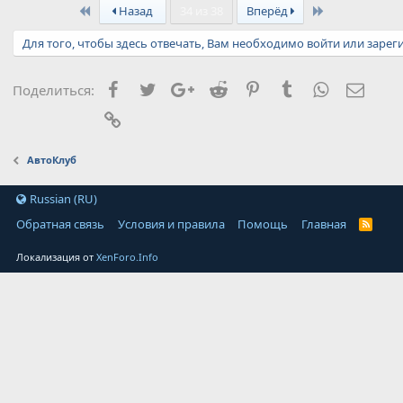
First
Last
Назад
34 из 38
Вперёд
Для того, чтобы здесь отвечать, Вам необходимо войти или зарег
Facebook
Twitter
Google+
Reddit
Pinterest
Tumblr
WhatsApp
Элект
Поделиться:
Ссылка
АвтоКлуб
Russian (RU)
Обратная связь
Условия и правила
Помощь
Главная
Локализация от
XenForo.Info