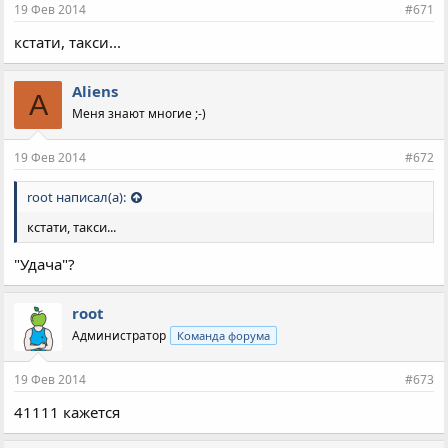
19 Фев 2014
#671
кстати, такси...
Aliens
A
Меня знают многие ;-)
19 Фев 2014
#672
root написал(а):
кстати, такси...
"Удача"?
root
Администратор
Команда форума
19 Фев 2014
#673
41111 кажется