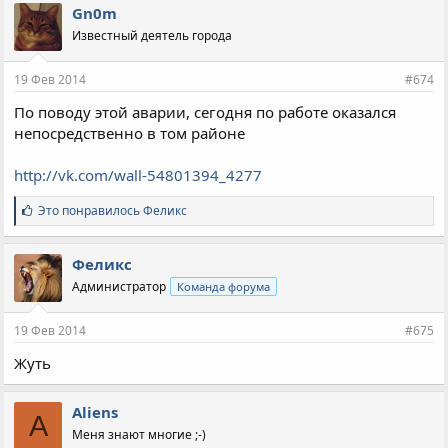
Gn0m
Известный деятель города
19 Фев 2014
#674
По поводу этой аварии, сегодня по работе оказался
непосредственно в том районе
http://vk.com/wall-54801394_4277
С
Это понравилось
Феликс
и
м
п
Феликс
а
Администратор
Команда форума
т
и
и
19 Фев 2014
#675
:
Жуть
Aliens
A
Меня знают многие ;-)