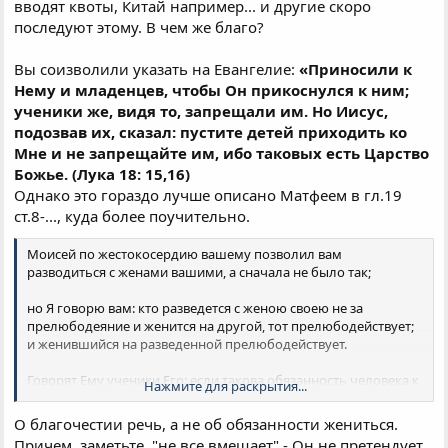
вводят квоты, Китай например... и другие скоро
последуют этому. В чем же благо?
Вы соизволили указать на Евангелие:
«Приносили к
Нему и младенцев, чтобы Он прикоснулся к ним;
ученики же, видя то, запрещали им. Но Иисус,
подозвав их, сказал: пустите детей приходить ко
Мне и не запрещайте им, ибо таковых есть Царство
Божье. (Лука 18: 15,16)
Однако это гораздо лучше описано Матфеем в гл.19
ст.8-..., куда более поучительно.
Моисей по жестокосердию вашему позволил вам
разводиться с женами вашими, а сначала не было так;
но Я говорю вам: кто разведется с женою своею не за
прелюбодеяние и женится на другой, тот прелюбодействует;
и женившийся на разведенной прелюбодействует.
Говорят Ему ученики Его: если такова обязанность человека к
Нажмите для раскрытия...
жене, то лучше не жениться.
О благочестии речь, а не об обязанности жениться.
Он же сказал им:
не все вмещают слово сие, но кому дано,
Причем, заметьте, "не все вмещает" - Он не претендует