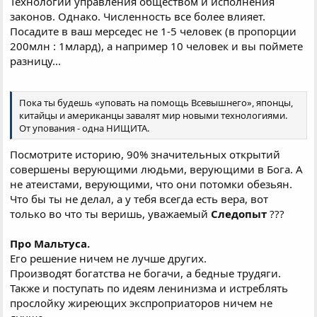
Технологии управления обществом и исполнения
законов. Однако. Численность все более влияет.
Посадите в ваш мерседес не 1-5 человек (в пропорции
200млн : 1млард), а например 10 человек и вы поймете
разницу...
Пока ты будешь «уповать на помощь Всевышнего», японцы,
китайцы и американцы завалят мир новыми технологиями.
От упования - одна НИЩИТА.
Посмотрите историю, 90% значительных открытий
совершены верующими людьми, верующими в Бога. А
не атеистами, верующими, что они потомки обезьян.
Что бы ты не делал, а у тебя всегда есть вера, вот
только во что ты веришь, уважаемый
Следопыт
???
Про Мальтуса.
Его решение ничем не лучше других.
Производят богатства не богачи, а бедные трудяги.
Также и поступать по идеям ленинизма и истреблять
прослойку жиреющих экспроприаторов ничем не