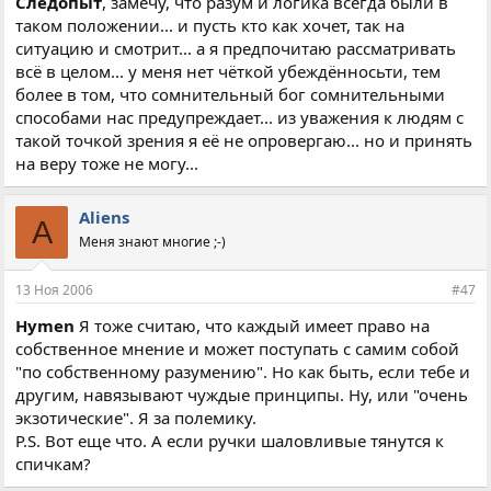
Следопыт
, замечу, что разум и логика всегда были в
таком положении... и пусть кто как хочет, так на
ситуацию и смотрит... а я предпочитаю рассматривать
всё в целом... у меня нет чёткой убеждённосьти, тем
более в том, что сомнительный бог сомнительными
способами нас предупреждает... из уважения к людям с
такой точкой зрения я её не опровергаю... но и принять
на веру тоже не могу...
Aliens
A
Меня знают многие ;-)
13 Ноя 2006
#47
Hymen
Я тоже считаю, что каждый имеет право на
собственное мнение и может поступать с самим собой
"по собственному разумению". Но как быть, если тебе и
другим, навязывают чуждые принципы. Ну, или "очень
экзотические". Я за полемику.
Р.S. Вот еще что. А если ручки шаловливые тянутся к
спичкам?