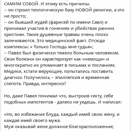
САМИМ СОБОЙ. И этому есть причины.
-- он строил теологическую базу НОВОЙ религии, а это
не просто;
-- он бывший иудей (фарисей по имени Савл) и
принимал участия в гонениях и убийствах ранних
христиан. Такие душевные травмы очень плохо
залечиваются. Это медицинский факт. Отсюда
комплексы: « Только Господь мне судья»;
-- Павел был физически тяжело больным человеком.
Свои болезни он характеризует как «немощи» и
многократно их упоминает в письмах и посланиях.
Медики, кстати верующие, попытались поставить
диагноз. Получилось – зпиллепсия и временная
слепота. Правда, интересно?
Но, даже Павел понимал что, выстроив секту, себе
подобных импотентов - далеко не уедешь. И написал:
«Но, во избежание блуда, каждый имей свою жену, и
каждая имей своего мужа.
Муж оказывай жене должное благорасположение;