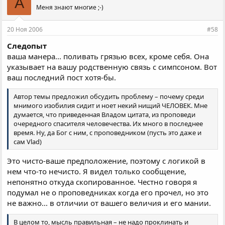
A
Меня знают многие ;-)
20 Ноя 2006
#58
Следопыт
ваша манера... поливать грязью всех, кроме себя. Она
указывает на вашу родственную связь с симпсоном. Вот
ваш последний пост хотя-бы.
Автор темы предложил обсудить проблему – почему среди
мнимого изобилия сидит и ноет некий нищий ЧЕЛОВЕК. Мне
думается, что приведенная Владом цитата, из проповеди
очередного спасителя человечества. Их много в последнее
время. Ну, да Бог с ним, с проповедником (пусть это даже и
сам Vlad)
Это чисто-ваше предположение, поэтому с логикой в
нем что-то нечисто. Я видел только сообщение,
непонятно откуда скопированное. Честно говоря я
подумал не о проповедниках когда его прочел, но это
не важно... в отличии от вашего величия и его мании.
В целом то, мысль правильная –
не надо проклинать и