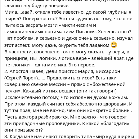
слышит эту бодягу впервые.
Мила….ааай, откеля тебе известно, до какой глубины я
нырял? Поверхностно? Это ты судишь по тому, что я не
пытаюсь засрать мозги «мистическим и
символическим» пониманием Писания. Хочешь этого?
Нет проблем, я серьезно и даже очень серьезно, изучал
этот аспект. Могу даже, окурить тебя ладаном
В частности, совершено точно могу сказать - у веры, в
принципе, НЕТ логики. Логика вере – злейший враг. Где
нет логики – одна мистика. Это первое.
2. Апостол Павел, Деви Христос Мария, Виссарион
(Сергей Тороп)…… Продолжить список? Есть таки
совершено свежие Мессии – прямо с «божественной
печки». Каждый из них вещает (они так говорят)
исключительно потому, что исполнен духом Божьим.
При этом, каждый считает себя абсолютно здоровым. И
тут ты прав, мне не важно, чем они конкретно больны.
Пусть доктора разбираются. Мне важно - что говорят
эти припадочные проповедники. К какой «благодати»
они призывают?
3. Когда мне начинают говорить типа «мир куда шире и