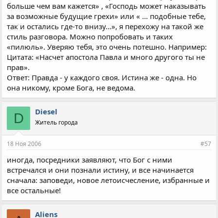
больше чем вам кажется» , «Господь может наказывать
за возможные будущие грехи» или « … подобные тебе,
так и остались где-то внизу…», я перехожу на такой же
стиль разговора. Можно попробовать и таких
«пилюль». Уверяю тебя, это очень потешно. Например:
Цитата: «Насчет апостола Павла и много другого ты не
прав».
Ответ: Правда - у каждого своя. Истина же - одна. Но
она никому, кроме Бога, не ведома.
Diesel
D
Житель города
18 Ноя 2006
#57
иногда, посредники заявляют, что Бог с ними
встречался и они познали истину, и все начинается
сначала: заповеди, новое летоисчесление, избранные и
все остальные!
Aliens