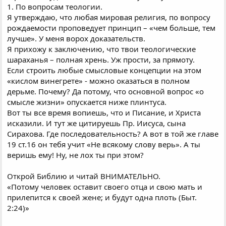
1. По вопросам теологии.
Я утверждаю, что любая мировая религия, по вопросу
рождаемости проповедует принцип – «чем больше, тем
лучше». У меня ворох доказательств.
Я прихожу к заключению, что твои теологические
шараханья – полная хрень. Уж прости, за прямоту.
Если строить любые смысловые концепции на этом
«кислом винегрете» - можно оказаться в полном
дерьме. Почему? Да потому, что основной вопрос «о
смысле жизни» опускается ниже плинтуса.
Вот ты все время вопиешь, что и Писание, и Христа
исказили. И тут же цитируешь Пр. Иисуса, сына
Сирахова. Где последовательность? А вот в той же главе
19 ст.16 он тебя учит «Не всякому слову верь». А ты
веришь ему! Ну, не лох ты при этом?
Открой Библию и читай ВНИМАТЕЛЬНО.
«Потому человек оставит своего отца и свою мать и
прилепится к своей жене; и будут одна плоть (Быт.
2:24)»