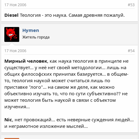
17 Ноя 2006
#53
Diesel
Теология - это наука. Самая древняя пожалуй.
Hymen
Житель города
17 Ноя 2006
#54
Мирный человек
, как наука теология в принципе не
существует... у неё нет своей методологии... лишь на
общих философских принипах базируется... в общем-
то, теология наукой может считаться лишь по
приставке "лого"... на самом же деле, как можно
объективно изучать то, что по сути субъективно?? не
может теология быть наукой в связи с объектом
изучения...
Nic
, нет провокаций... есть неверные суждения людей...
и неграмотное изложение мыслей...