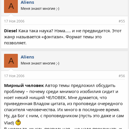
Aliens
A
Меня знают многие ;-)
17 Ноя 2006
#55
Diesel
Кака така наука? Нэма….. и не предвидится. Этот
жанр называется «фэнтази». Формат темы это
позволяет.
Aliens
A
Меня знают многие ;-)
17 Ноя 2006
#56
Мирный человек
Автор темы предложил обсудить
проблему – почему среди мнимого изобилия сидит и
ноет некий нищий ЧЕЛОВЕК. Мне думается, что
приведенная Владом цитата, из проповеди очередного
спасителя человечества. Их много в последнее время.
Ну, да Бог с ним, с проповедником (пусть это даже и сам
Vlad)
В целом то, мысль правильная – не надо проклинать и