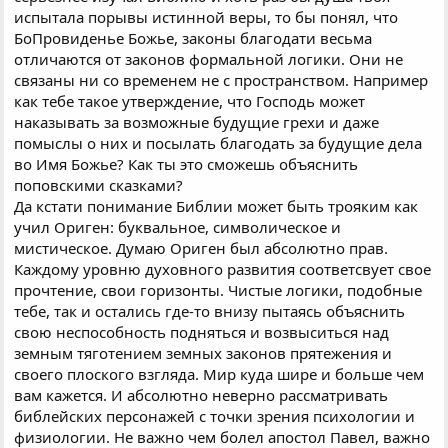
испытала порывы истинной веры, то бы понял, что
БоПровиденье Божье, законы благодати весьма
отличаются от законов формальной логики. Они не
связаны ни со временем не с пространством. Например
как тебе такое утверждение, что Господь может
наказывать за возможные будущие грехи и даже
помыслы о них и посылать благодать за будущие дела
во Имя Божье? Как ты это сможешь объяснить
поповскими сказками?
Да кстати понимание Библии может быть трояким как
учил Ориген: буквальное, символическое и
мистическое. Думаю Ориген был абсолютно прав.
Каждому уровню духовного развития соответсвует свое
прочтение, свои горизонты. Чистые логики, подобные
тебе, так и остались где-то внизу пытаясь объяснить
свою неспособность подняться и возвыситься над
земным тяготением земных законов прятежения и
своего плоского взгляда. Мир куда шире и больше чем
вам кажется. И абсолютно неверно рассматривать
библейских персонажей с точки зрения психологии и
физиологии. Не важно чем болел апостол Павел, важно