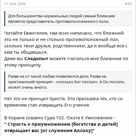
11 Ноя 2006
#43
Для большинства нормальных людей самым ближним
является представитель противоположенного пола.
Читайте Евангелия, там ясно написано, что ближний
это не только и не столько противоположный пол,
сколько твои друзья, родственники, да и вообще все с
кем ты общаешься.
Даже вы
Следопыт
можете считаться мне ближним по
этому принципу.
Разве не от такой любви появляются дети. Разве не
христианский принцип - «сколько Бог послал». А Он послать
может очень много.
Нет это не принцип Христа. Это присказка тех, кто со
временем стал извращать Его учение.
В Коране сказано Сура 102. Охота К Умножению :
" Страсть к приумножению [богатства и детей]
отвращает вас [от служения Аллаху]"