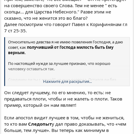
на совершенство своего Слова. Тем не менее " есть
ибо есть скопцы, которые из чрева матернего родились
скопцы... для Царства Небесного." Разве этим не
так; и есть скопцы, которые оскоплены от людей; и есть
скопцы, которые сделали сами себя скопцами для
сказано, что не женится это во благо?
Царства Небесного. Кто может вместить, да вместит.
Далее посмотрим что говорит Павел к Корифинянам гл
7 ст 25-35.
Тогда приведены были к Нему дети, чтобы Он возложил
на них руки и помолился; ученики же возбраняли им.
Относительно девства я не имею повеления Господня, а даю
совет, как
получивший от Господа милость быть Ему
Но Иисус сказал: пустите детей и не препятствуйте им
верным.
приходить ко Мне, ибо таковых есть Царство Небесное.
По настоящей нужде за лучшее признаю, что хорошо
И, возложив на них руки, пошел оттуда.
человеку оставаться так.
И вот, некто, подойдя, сказал Ему: Учитель благий! что
Соединен ли ты с женой? не ищи развода. Остался ли без
Нажмите для раскрытия...
сделать мне доброго, чтобы иметь жизнь вечную?
жены? не ищи жены.
Он следует лучшему, по его мнению, то есть: не
Он же сказал ему: что ты называешь Меня благим? Никто не
Впрочем, если и женишься, не согрешишь; и если девица
благ, как только один Бог.
предаваться плоти, чтобы и не жалеть о плоти. Таков
выйдет замуж, не согрешит.
Но таковые будут иметь
пример, который он нам являет!
скорби по плоти; а мне вас жаль.
Если апостол видит лучшее в том, чтобы не жениться,
то кто вам
Следопыт
у дал право доказывать, что «чем
больше, тем лучше». Вы теперь как минимум в