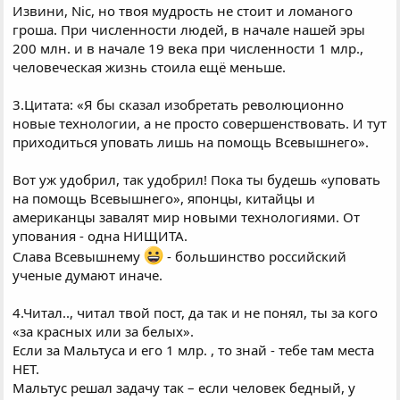
Извини, Nic, но твоя мудрость не стоит и ломаного
гроша. При численности людей, в начале нашей эры
200 млн. и в начале 19 века при численности 1 млр.,
человеческая жизнь стоила ещё меньше.
3.Цитата: «Я бы сказал изобретать революционно
новые технологии, а не просто совершенствовать. И тут
приходиться уповать лишь на помощь Всевышнего».
Вот уж удобрил, так удобрил! Пока ты будешь «уповать
на помощь Всевышнего», японцы, китайцы и
американцы завалят мир новыми технологиями. От
упования - одна НИЩИТА.
Слава Всевышнему
- большинство российский
ученые думают иначе.
4.Читал.., читал твой пост, да так и не понял, ты за кого
«за красных или за белых».
Если за Мальтуса и его 1 млр. , то знай - тебе там места
НЕТ.
Мальтус решал задачу так – если человек бедный, у