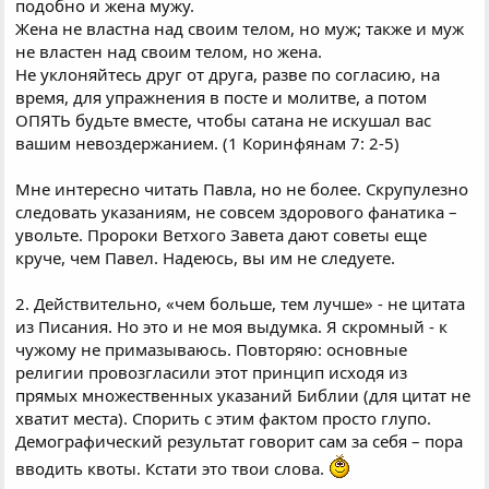
подобно и жена мужу.
Жена не властна над своим телом, но муж; также и муж
не властен над своим телом, но жена.
Не уклоняйтесь друг от друга, разве по согласию, на
время, для упражнения в посте и молитве, а потом
ОПЯТЬ будьте вместе, чтобы сатана не искушал вас
вашим невоздержанием. (1 Коринфянам 7: 2-5)
Мне интересно читать Павла, но не более. Скрупулезно
следовать указаниям, не совсем здорового фанатика –
увольте. Пророки Ветхого Завета дают советы еще
круче, чем Павел. Надеюсь, вы им не следуете.
2. Действительно, «чем больше, тем лучше» - не цитата
из Писания. Но это и не моя выдумка. Я скромный - к
чужому не примазываюсь. Повторяю: основные
религии провозгласили этот принцип исходя из
прямых множественных указаний Библии (для цитат не
хватит места). Спорить с этим фактом просто глупо.
Демографический результат говорит сам за себя – пора
вводить квоты. Кстати это твои слова.