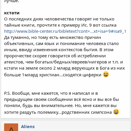
лучше.
кстати
О последних днях человечества говорят не только
тайные книги, прочтите к примеру Ис. 9 вот ссылка
http://www.bible-center.ru/bibletext?cont=...xt=isa+9#isa9_1
Да туманно, но тому есть множество причин
объективных, сам язык и понимание человека стало
иным, ввиду изменения контекстов бытия. В этом
пророчестве скорее говорится об истреблении
атеистов, чем богатых/бедных/евреев/нигеров и т.п. и
кстати на земле около 2 млард верующих в Бога из них
больше 1млард христиан...сходятся циферки
P.S. Вообще, мне кажется, что я написал и в
предыдущем своем сообщении всё ясно и вы все бы
поняли, будь вы внимательнее. Но, мне кажется вы
хотите раздуть полемику...родственник симпсона
Aliens
A