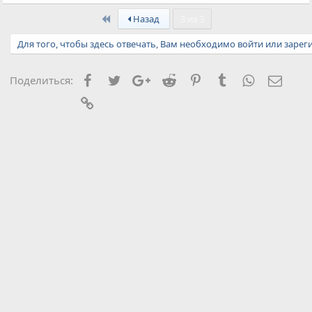
First
Назад
3 из 3
Для того, чтобы здесь отвечать, Вам необходимо войти или зарег
Facebook
Twitter
Google+
Reddit
Pinterest
Tumblr
WhatsApp
Элект
Поделиться:
Ссылка