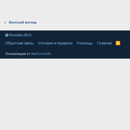
Женский взгляд
Russian (RU)
Обратная связь
Условия и правила
Помощь
Главная
Локализация от
XenForo.Info