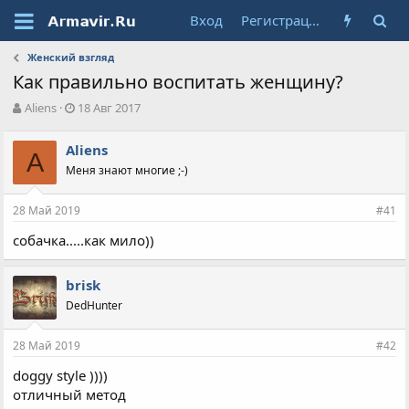
Вход
Регистрация
Женский взгляд
Как правильно воспитать женщину?
А
Д
Aliens
18 Авг 2017
в
а
т
т
Aliens
о
A
а
Меня знают многие ;-)
р
н
т
а
е
ч
28 Май 2019
#41
м
а
ы
л
собачка.....как мило))
а
brisk
DedHunter
28 Май 2019
#42
doggy style ))))
отличный метод