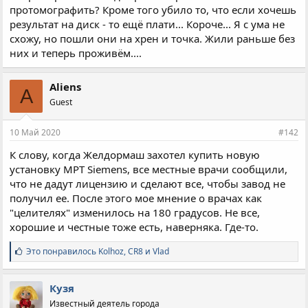
протомографить? Кроме того убило то, что если хочешь
результат на диск - то ещё плати... Короче... Я с ума не
схожу, но пошли они на хрен и точка. Жили раньше без
них и теперь проживём....
Aliens
A
Guest
10 Май 2020
#142
К слову, когда Желдормаш захотел купить новую
установку МРТ Siemens, все местные врачи сообщили,
что не дадут лицензию и сделают все, чтобы завод не
получил ее. После этого мое мнение о врачах как
"целителях" изменилось на 180 градусов. Не все,
хорошие и честные тоже есть, наверняка. Где-то.
С
Это понравилось
Kolhoz
,
CR8
и
Vlad
и
м
п
Кузя
а
Известный деятель города
т