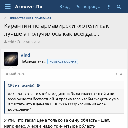
Вход
Регистрация
Общественная приемная
Карантин по армавирски -хотели как
лучше а получилось как всегда.....
А
Д
edd
17 Апр 2020
в
а
т
т
Vlad
о
а
Наблюдатель...
Команда форума
р
н
т
а
е
ч
10 Май 2020
#141
м
а
ы
л
CR8 написал(а):
а
Да я только за то чтобы медицина была качественной и по
возможности бесплатной. Я против того чтобы сходить с ума
и считать что в цене за КТ в 2500-3000р - "лишний ноль
дорисовали"
Учти, что такая цена только за одну область - шея,
например. А если надо три-четыре области