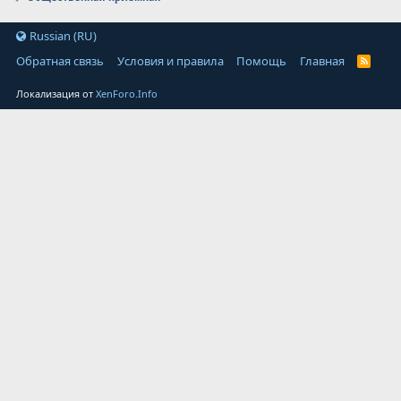
Russian (RU)
Обратная связь
Условия и правила
Помощь
Главная
Локализация от
XenForo.Info