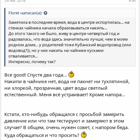
29 Авг 2016
#56
Floret написал(а):
Заметила в последнее время, вода в центре испортилась... на
стенках чайника начала образовываться накипь...
До этого такого не было, живу в центре четвертый год и
радовалась, что вода здесь значительно лучше, чем в моем
родном доме... у родителей тоже Кубанский водопровод (или
водовод?)), но у них накипь на чайнике кусками
отваливается...
Интересно, почему так?
Все good! Спустя два года...
Накипи в чайнике нет, вода не пахнет ни тухлятиной,
ни хлоркой, прозрачная, цвет воды светлый
естественный. Меня всё устраивает! Кроме напора...
Кстати, кто-нибудь обращался с просьбой замерить
давление или что там тестируют и замеряют в этом
случае? В общем, очень нужен совет, с напором беда.
Куда обращаться и что просить?