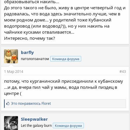
образовываться накипь...
До этого такого не было, живу в центре четвертый год и
радовалась, что вода здесь значительно лучше, чем в
моем родном доме... у родителей тоже Кубанский
водопровод (или водовод?)), но у них накипь на
чайнике кусками отваливается...
Интересно, почему так?
barfly
патологоанатом
Команда форума
1 Мар 2014
#43
потому, что курганинский присоединили к кубанскому
...и да, вчера пил чай у мамы, вода полный пиздец в
центре (
С
Это понравилось
Floret
и
м
п
Sleepwalker
а
Let the galaxy burn
Команда форума
т