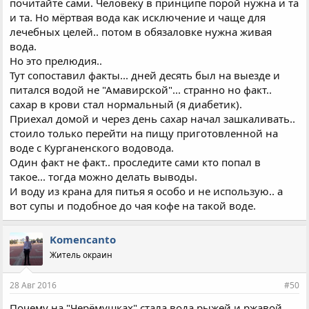
почитайте сами. Человеку в принципе порой нужна и та
и та. Но мёртвая вода как исключение и чаще для
лечебных целей.. потом в обязаловке нужна живая
вода.
Но это прелюдия..
Тут сопоставил факты... дней десять был на выезде и
питался водой не "Амавирской"... странно но факт..
сахар в крови стал нормальный (я диабетик).
Приехал домой и через день сахар начал зашкаливать..
стоило только перейти на пищу приготовленной на
воде с Курганенского водовода.
Один факт не факт.. проследите сами кто попал в
такое... тогда можно делать выводы.
И воду из крана для питья я особо и не использую.. а
вот супы и подобное до чая кофе на такой воде.
Komencanto
Житель окраин
28 Авг 2016
#50
Почему на "Черёмушках" стала вода рыжей и ржавой