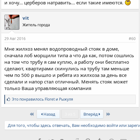
и хочу... церберов натравить... если такие имеются.
vit
Житель города
29 Авг 2016
#60
Мне жилхоз менял водопроводный стояк в доме,
сначала лоб морщили типа а что да как, потом сошлись
на том что трубу я сам куплю, а работу они бесплатно
сделают, квартирами скинулись на трубу там меньше
чем по 500 р вышло и ребята из жилхоза за день все
сделали и напор стал отличный. Менять стояк может
только Ваша управляющая компания
С
Это понравилось
Floret
и
Рыжуля
и
м
First
Last
п
Назад
3 из 5
Вперёд
а
т
Для того, чтобы здесь отвечать, Вам необходимо войти или зарег
и
и
: