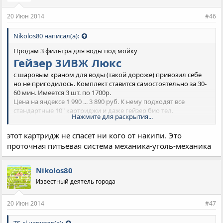
20 Июн 2014
#46
Nikolos80 написал(а):
Продам 3 фильтра для воды под мойку
Гейзер 3ИВЖ Люкс
с шаровым краном для воды (такой дороже) привозил себе
но не пригодилось. Комплект ставится самостоятельно за 30-
60 мин. Имеется 3 шт. по 1700р.
Цена на яндексе 1 990 ... 3 890 руб. К нему подходят все
стандартные 10" картриджи и даже гейзер био тел.
Нажмите для раскрытия...
89604883773
этот картридж не спасет ни кого от накипи. Это
проточная питьевая система механика-уголь-механика
Nikolos80
Известный деятель города
20 Июн 2014
#47
TS-cl написал(а):