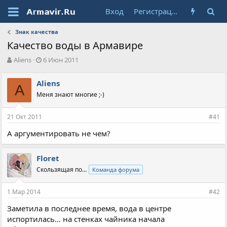
Вход
Регистрация
Знак качества
Качество воды в Армавире
А
Д
Aliens
6 Июн 2011
в
а
т
т
Aliens
о
A
а
Меня знают многие ;-)
р
н
т
а
е
ч
21 Окт 2011
#41
м
а
ы
л
А аргументировать не чем?
а
Floret
Скользящая по...
Команда форума
1 Мар 2014
#42
Заметила в последнее время, вода в центре
испортилась... на стенках чайника начала