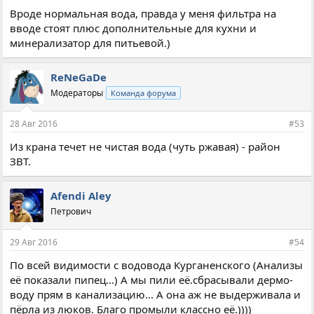
Вроде нормальная вода, правда у меня фильтра на
вводе стоят плюс дополнительные для кухни и
минерализатор для питьевой.)
ReNeGaDe
Модераторы
Команда форума
28 Авг 2016
#53
Из крана течет не чистая вода (чуть ржавая) - район
ЗВТ.
Afendi Aley
Петрович
29 Авг 2016
#54
По всей видимости с водовода Курганенского (Анализы
её показали пипец...) А мы пили её.сбрасывали дермо-
воду прям в канализацию... А она аж не выдерживала и
пёрла из люков. Благо промыли классно её.))))