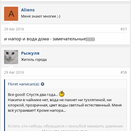
Aliens
A
Меня знают многие ;-)
29 Авг 2016
#57
и напор и вода дома - замечательные))))))
Рыжуля
Житель города
29 Авг 2016
#58
Floret написал(а):
Все good! Спустя два года...
Накипи в чайнике нет, вода не пахнет ни тухлятиной, ни
хлоркой, прозрачная, цвет воды светлый естественный. Меня
всё устраивает! Кроме напора...
Кстати, кто-нибудь обращался с просьбой замерить давление