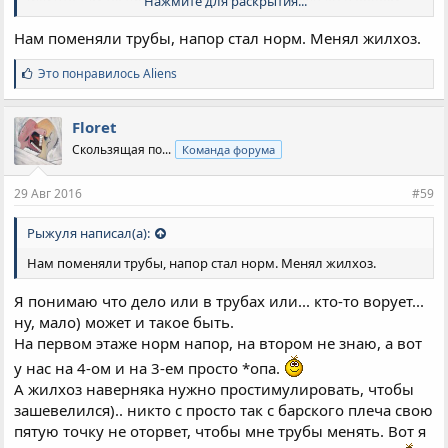
или что там тестируют и замеряют в этом случае? В общем,
Нажмите для раскрытия...
очень нужен совет, с напором беда. Куда обращаться и что
Нам поменяли трубы, напор стал норм. Менял жилхоз.
просить?
С
Это понравилось
Aliens
и
м
п
Floret
а
Скользящая по...
Команда форума
т
и
и
29 Авг 2016
#59
:
Рыжуля написал(а):
Нам поменяли трубы, напор стал норм. Менял жилхоз.
Я понимаю что дело или в трубах или... кто-то ворует...
ну, мало) может и такое быть.
На первом этаже норм напор, на втором не знаю, а вот
у нас на 4-ом и на 3-ем просто *опа.
А жилхоз наверняка нужно простимулировать, чтобы
зашевелился).. никто с просто так с барского плеча свою
пятую точку не оторвет, чтобы мне трубы менять. Вот я