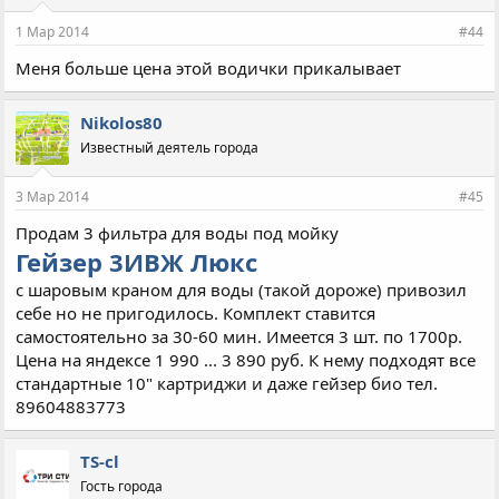
и
и
1 Мар 2014
#44
:
Меня больше цена этой водички прикалывает
Nikolos80
Известный деятель города
3 Мар 2014
#45
Продам 3 фильтра для воды под мойку
Гейзер 3ИВЖ Люкс
с шаровым краном для воды (такой дороже) привозил
себе но не пригодилось. Комплект ставится
самостоятельно за 30-60 мин. Имеется 3 шт. по 1700р.
Цена на яндексе 1 990 ... 3 890 руб. К нему подходят все
стандартные 10" картриджи и даже гейзер био тел.
89604883773
TS-cl
Гость города