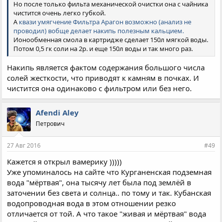
Но после только фильта механической очистки она с чайника
чистится очень легко губкой.
А
квази умягчение Фильтра Арагон возможно (анализ не
проводил) вобще делает накипь полезным кальцием.
Ионообменная смола в картридже сделает 150л мягкой воды.
Потом 0,5 гк соли на 2р. и еще 150л воды и так много раз.
Накипь является фактом содержания большого числа
солей жесткости, что приводят к камням в почках. И
чистится она одинаково с фильтром или без него.
Afendi Aley
Петрович
27 Авг 2016
#49
Кажется я открыл вамерику )))))
Уже упоминалось на сайте что Курганенская подземная
вода "мёртвая", она тысячу лет была под землёй в
заточении без света и солнца.. по тому и так. Кубанская
водопроводная вода в этом отношении резко
отличается от той. А что такое "живая и мёртвая" вода