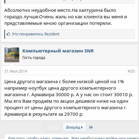
Обслуживание физических и юридических лиц:
пн-вс.: с 9:00 до 19:00, без перерыва и выходных дней.
Абсолютно неудобное место.На халтурина было
гораздо лучше.Очень жаль но как клиента вы меня и
представляемые мною организации потеряли.
С
Это понравилось
Rezident
и
м
п
Компьютерный магазин SNR
а
Гость города
т
и
и
31 Июл 2014
#20
:
Цена другого магазина с более низкой ценой на 1%
например ноутбук цена другого компьютерного
магазина г. Армавира 30000 р. А у нас он стоит 30010 р.
Мы его Вам продаём по акции дешевле ниже на один
процент от цены другого компьютерного магазина г.
Армавира в результате за 29700 р.
Last
1 из 2
Вперёд
Для того, чтобы здесь отвечать, Вам необходимо войти или зарег