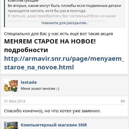
комплектующие
Во вторых, какие могут быть пломбы если подвижные детали
приходится чистить хотя бы раз в полгода.
В третьих, даже приобретая у Вас системный блок ни каких
коробок к процессору или видеокарте не прилагалось,
Нажмите для раскрытия...
только коробка от мамки.
В общем то ясно что это просто реклама на стороннем сайте.
Специально для Вас у нас есть ещё вот такая акция
МЕНЯЕМ СТАРОЕ НА НОВОЕ!
подробности
http://armavir.snr.ru/page/menyaem_
staroe_na_novoe.html
lestade
Меня знают многие ;-)
31 Июл 2014
#9
Спасибо конечно), но что хотел уже заменил.
Компьютерный магазин SNR