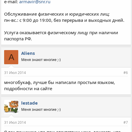
e-mail:
armavir@snr.ru
Обслуживание физических и юридических лиц:
пн-вс.: с 9:00 до 19:00, без перерыва и выходных дней.
Услуга оказывается физическому лицу при наличии
паспорта РФ.
Aliens
A
Меня знают многие ;-)
31 Июл 2014
#6
многобукаф, лучше бы написали простым языком,
подробности на сайте
lestade
Меня знают многие ;-)
31 Июл 2014
#7
Я так понимаю что при отсутствии чека, доказать что