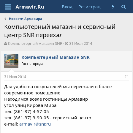
Вход
Регистрация
Новости Армавира
Компьютерный магазин и сервисный
центр SNR переехал
А
Д
Компьютерный магазин SNR
31 Июл 2014
в
а
т
т
Компьютерный магазин SNR
о
а
Гость города
р
н
т
а
е
ч
31 Июл 2014
#1
м
а
ы
л
Для удобства покупателей мы переехали в более
а
современное помещение .
Находимся возле гостиницы Армавир
угол улиц Кирова Мира
тел. (861-37) 4-57-05
тел. (861-37) 3-90-05 - сервисный центр
e-mail:
armavir@snr.ru