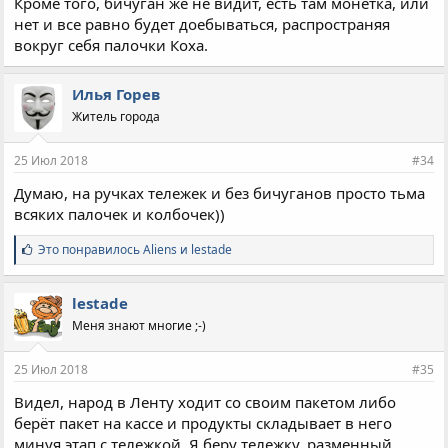
Кроме того, бичуган же не видит, есть там монетка, или
нет и все равно будет доебываться, распространяя
вокруг себя палочки Коха.
Илья Горев
Житель города
25 Июл 2018
#34
Думаю, на ручках тележек и без бичуганов просто тьма
всяких палочек и колбочек))
С
Это понравилось
Aliens
и
lestade
и
м
п
lestade
а
Меня знают многие ;-)
т
и
и
25 Июл 2018
#35
:
Видел, народ в Ленту ходит со своим пакетом либо
берёт пакет на кассе и продукты складывает в него
минуя этап с тележкой. Я беру тележку, разменный