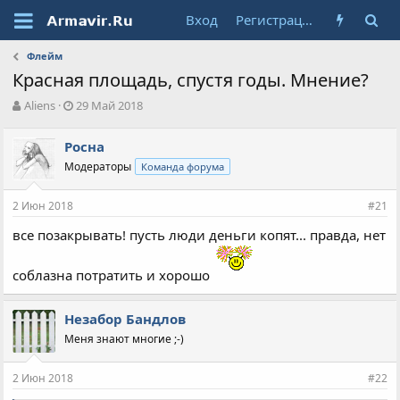
Вход
Регистрация
Флейм
Красная площадь, спустя годы. Мнение?
А
Д
Aliens
29 Май 2018
в
а
т
т
Росна
о
а
Модераторы
Команда форума
р
н
т
а
е
ч
2 Июн 2018
#21
м
а
ы
л
все позакрывать! пусть люди деньги копят... правда, нет
а
соблазна потратить и хорошо
Незабор Бандлов
Меня знают многие ;-)
2 Июн 2018
#22