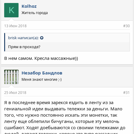
п
Kolhoz
K
а
Житель города
т
и
и
13 Июн 2018
#30
:
brisk написал(а):
Прям в проходе?
В нем самом. Кресла массажные))
Незабор Бандлов
Меня знают многие ;-)
25 Июл 2018
#31
Я в последнее время зарекся ездить в ленту из за
гениальной идеи выдавать тележки за деньги. Мало
того, что нужно постоянно искать эти монетки, так
ленту еще облепили бичуганы, которые эту мелочь
сшибают. Ходят доебываются со своими тележками до
людей, лапают тележки, короче это тупо рассадник