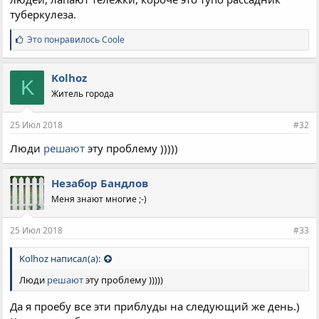
туберкулеза.
С
Это понравилось
Coole
и
м
п
Kolhoz
K
а
Житель города
т
и
и
25 Июл 2018
#32
:
Люди
решают
эту проблему )))))
Незабор Бандлов
Меня знают многие ;-)
25 Июл 2018
#33
Kolhoz написал(а):
Люди
решают
эту проблему )))))
Да я проебу все эти приблуды на следующий же день.)