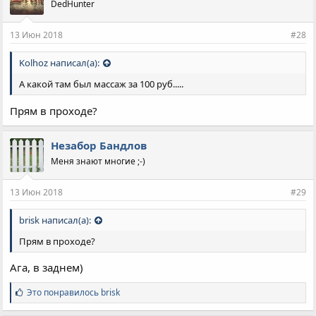
DedHunter
13 Июн 2018
#28
Kolhoz написал(а):
А какой там был массаж за 100 руб.....
Прям в проходе?
Незабор Бандлов
Меня знают многие ;-)
13 Июн 2018
#29
brisk написал(а):
Прям в проходе?
Ага, в заднем)
С
Это понравилось
brisk
и
м