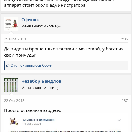
аппарат стоит около администратора.
Сфинкс
Меня знают многие ;-)
25 Июл 2018
#36
Да видел и брошенные тележки с монеткой, у богатых
свои причуды)
С
Это понравилось
Coole
и
м
п
Незабор Бандлов
а
Меня знают многие ;-)
т
и
и
22 Окт 2018
#37
:
Просто оставлю это здесь: