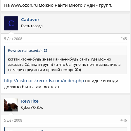
На www.ozon.ru можно найти много инди - групп.
Cadaver
C
Гость города
5 Дек 2008
#45
Rewrite написал(а):
кстати,кто-нибудь знает какие-нибудь сайты,где можно
заказать СД инди-групп?) и что бы тупо по почте заплатить,а
не через кредитки и прочий геморой?))
http://distro.oskrecords.com/index.php
по идее и инди
должно быть там, хотя хз...
Rewrite
CyberY.O.B.A.
5 Дек 2008
#46