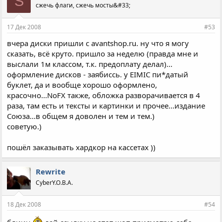
S
сжечь флаги, сжечь мосты&#33;
17 Дек 2008
#53
вчера диски пришли с avantshop.ru. ну что я могу
сказать, всё круто. пришло за неделю (правда мне и
выслали 1м классом, т.к. предоплату делал)...
оформление дисков - заябиссь. у EIMIC пи*датый
буклет, да и вообще хорошо оформлено,
красочно...NoFX также, обложка разворачивается в 4
раза, там есть и тексты и картинки и прочее...издание
Союза...в общем я доволен и тем и тем.)
советую.)
пошёл заказывать хардкор на кассетах ))
Rewrite
CyberY.O.B.A.
18 Дек 2008
#54