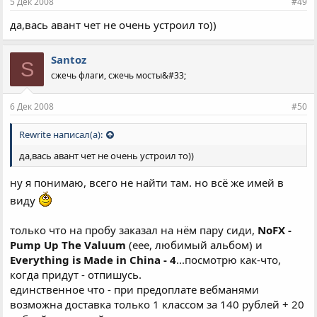
5 Дек 2008
#49
да,вась авант чет не очень устроил то))
Santoz
S
сжечь флаги, сжечь мосты&#33;
6 Дек 2008
#50
Rewrite написал(а):
да,вась авант чет не очень устроил то))
ну я понимаю, всего не найти там. но всё же имей в
виду
только что на пробу заказал на нём пару сиди,
NoFX -
Pump Up The Valuum
(еее, любимый альбом) и
Everything is Made in China - 4
...посмотрю как-что,
когда придут - отпишусь.
единственное что - при предоплате вебманями
возможна доставка только 1 классом за 140 рублей + 20