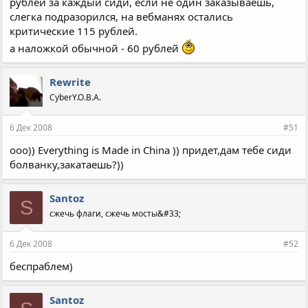
рублей за каждый сиди, если не один заказываешь,
слегка подразорился, на вебманях остались
критические 115 рублей.
а наложкой обычной - 60 рублей
Rewrite
CyberY.O.B.A.
6 Дек 2008
#51
ооо)) Everything is Made in China )) придет,дам тебе сиди
болванку,закатаешь?))
Santoz
S
сжечь флаги, сжечь мосты&#33;
6 Дек 2008
#52
беспраблем)
Santoz