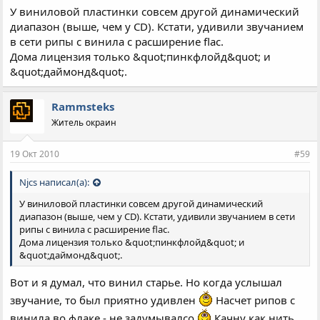
У виниловой пластинки совсем другой динамический
диапазон (выше, чем у CD). Кстати, удивили звучанием
в сети рипы с винила с расширение flac.
Дома лицензия только &quot;пинкфлойд&quot; и
&quot;даймонд&quot;.
Rammsteks
Житель окраин
19 Окт 2010
#59
Njcs написал(а):
У виниловой пластинки совсем другой динамический
диапазон (выше, чем у CD). Кстати, удивили звучанием в сети
рипы с винила с расширение flac.
Дома лицензия только &quot;пинкфлойд&quot; и
&quot;даймонд&quot;.
Вот и я думал, что винил старье. Но когда услышал
звучание, то был приятно удивлен
Насчет рипов с
винила во флаке - не задумывалсо
Качну как нить