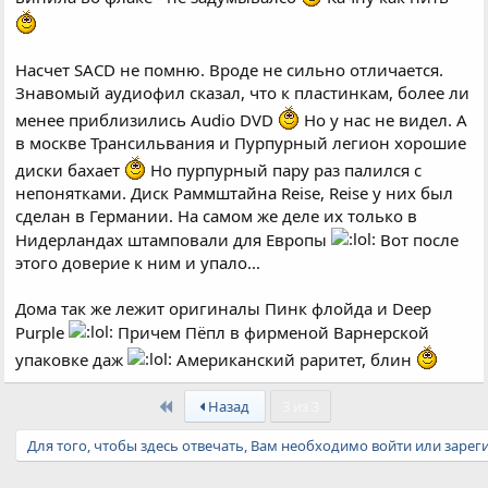
Насчет SACD не помню. Вроде не сильно отличается.
Знавомый аудиофил сказал, что к пластинкам, более ли
менее приблизились Audio DVD
Но у нас не видел. А
в москве Трансильвания и Пурпурный легион хорошие
диски бахает
Но пурпурный пару раз палился с
непонятками. Диск Раммштайна Reise, Reise у них был
сделан в Германии. На самом же деле их только в
Нидерландах штамповали для Европы
Вот после
этого доверие к ним и упало...
Дома так же лежит оригиналы Пинк флойда и Deep
Purple
Причем Пёпл в фирменой Варнерской
упаковке даж
Американский раритет, блин
First
Назад
3 из 3
Для того, чтобы здесь отвечать, Вам необходимо войти или зарег