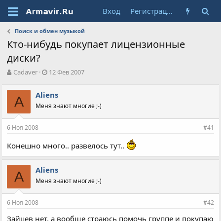
Вход
Регистрация
Поиск и обмен музыкой
Кто-нибудь покупает лицензионные
диски?
А
Д
Cadaver
12 Фев 2007
в
а
т
т
Aliens
о
A
а
Меня знают многие ;-)
р
н
т
а
е
ч
6 Ноя 2008
#41
м
а
ы
л
Конешно много.. развелось тут..
а
Aliens
A
Меня знают многие ;-)
6 Ноя 2008
#42
Зайцев нет, а вообще страюсь помочь группе и покупаю