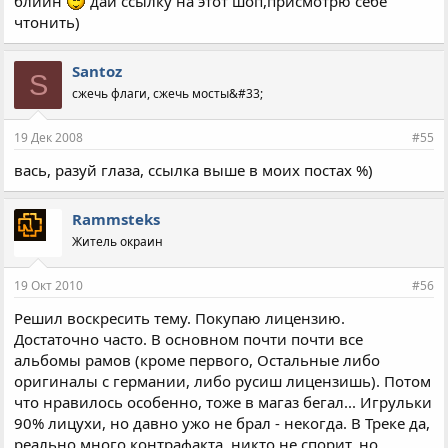
блиин
дай ссылку на этот шоп,присмотрю себе
чтонить)
Santoz
S
сжечь флаги, сжечь мосты&#33;
19 Дек 2008
#55
вась, разуй глаза, ссылка выше в моих постах %)
Rammsteks
Житель окраин
19 Окт 2010
#56
Решил воскресить тему. Покупаю лицензию.
Достаточно часто. В основном почти почти все
альбомы рамов (кроме первого, Остальные либо
оригиналы с германии, либо русиш лицензишь). Потом
что нравилось особенно, тоже в магаз бегал... Игрульки
90% лицухи, но давно ужо не брал - некогда. В Треке да,
реально много контрафакта, никто не спорит, но