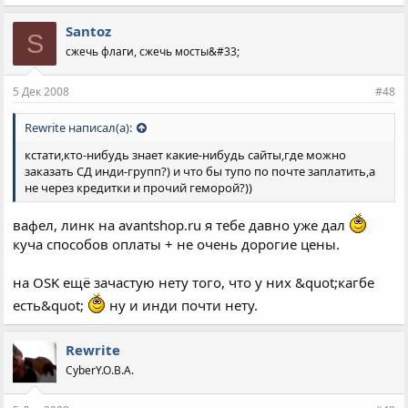
Santoz
S
сжечь флаги, сжечь мосты&#33;
5 Дек 2008
#48
Rewrite написал(а):
кстати,кто-нибудь знает какие-нибудь сайты,где можно
заказать СД инди-групп?) и что бы тупо по почте заплатить,а
не через кредитки и прочий геморой?))
вафел, линк на avantshop.ru я тебе давно уже дал
куча способов оплаты + не очень дорогие цены.
на OSK ещё зачастую нету того, что у них &quot;кагбе
есть&quot;
ну и инди почти нету.
Rewrite
CyberY.O.B.A.