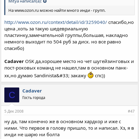
Mitya написал(а):
На www.ozon.ru можно найти много инди - групп.
http://www.ozon.ru/context/detail/id/3259040/
спасибо,но
цена ,хоть за такую шедевриальную
пластинку,замечательной группы,большая, накладно
немного выходит по 504 руб за диск. но все равно
спасибо)
Cadaver
OSK да,хорошее место но чет шугейзинговых и
пост-роковых команд не нашел,там в основном панк-
хк,но думаю Sandinista&#33; закажу
спс))
Cadaver
C
Гость города
5 Дек 2008
#47
ну да, там конечно же в основном хардкор и иже с
ними. Что первое в голову пришло, то и написал. Хз, я в
инди не шарю ни болта