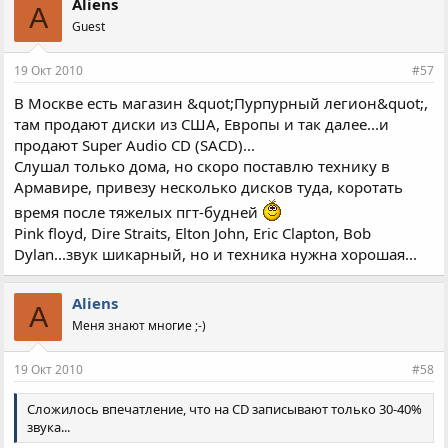
Aliens
A
Guest
19 Окт 2010
#57
В Москве есть магазин &quot;Пурпурный легион&quot;,
там продают диски из США, Европы и так далее...и
продают Super Audio CD (SACD)...
Слушал только дома, но скоро поставлю технику в
Армавире, привезу несколько дисков туда, коротать
время после тяжелых пгт-будней
Pink floyd, Dire Straits, Elton John, Eric Clapton, Bob
Dylan...звук шикарный, но и техника нужна хорошая...
Aliens
A
Меня знают многие ;-)
19 Окт 2010
#58
Сложилось впечатление, что на CD записывают только 30-40%
звука...