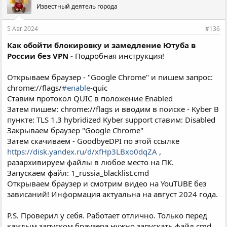
Известный деятель города
5 Авг 2024
#136
Как обойти блокировку и замедление Ютуба в
России без VPN -
Подробная инструкция!
Открываем браузер - "Google Chrome" и пишем запрос:
chrome://flags/
#enable
-quic
Ставим протокол QUIC в положение Enabled
Затем пишем: chrome://flags и вводим в поиске - Kyber В
пункте: TLS 1.3 hybridized Kyber support ставим: Disabled
Закрываем браузер "Google Chrome"
Затем скачиваем - GoodbyeDPI по этой ссылке
https://disk.yandex.ru/d/xfHp3LBxo0dqZA
,
разархивируем файлы в любое место на ПК.
Запускаем файл: 1_russia_blacklist.cmd
Открываем браузер и смотрим видео на YouTUBE без
зависаний! Информация актуальна на август 2024 года.
P.S. Проверил у себя. Работает отлично. Только перед
каждым запуском браузера нужно запускать файл cmd.