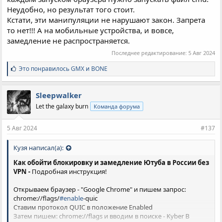
Неудобно, но результат того стоит.
Кстати, эти манипуляции не нарушают закон. Запрета
то нет!!! А на мобильные устройства, и вовсе,
замедление не распространяется.
Последнее редактирование:
5 Авг 2024
С
Это понравилось
GMX
и
BONE
и
м
п
Sleepwalker
а
Let the galaxy burn
Команда форума
т
и
и
5 Авг 2024
#137
:
Кузя написал(а):
Как обойти блокировку и замедление Ютуба в России без
VPN -
Подробная инструкция!
Открываем браузер - "Google Chrome" и пишем запрос:
chrome://flags/
#enable
-quic
Ставим протокол QUIC в положение Enabled
Затем пишем: chrome://flags и вводим в поиске - Kyber В