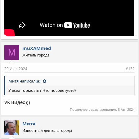
muXAMmed
M
Житель города
29 Июл 2024
#132
Митя написал(а):
У всех тормозит? Что посоветуете?
VK Видео)))
Последнее редактирование:
8 Авг 2024
Митя
Известный деятель города