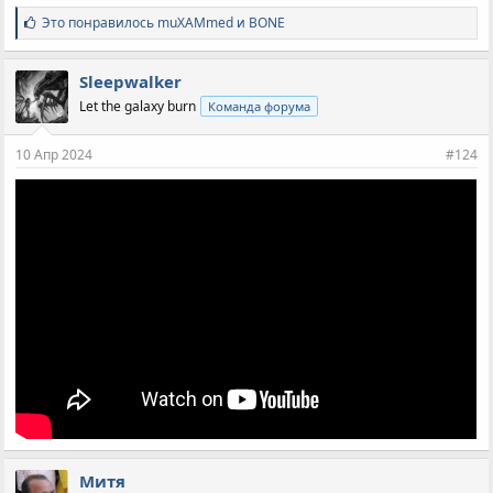
С
Это понравилось
muXAMmed
и
BONE
и
м
п
Sleepwalker
а
Let the galaxy burn
Команда форума
т
и
и
10 Апр 2024
#124
:
Митя