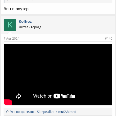
Впн в роутер.
Kolhoz
K
Житель города
7 Авг 2024
#140
С
Это понравилось
Sleepwalker
и
muXAMmed
и