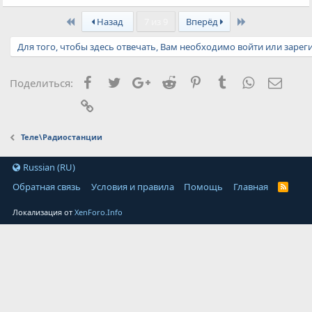
м
First
Last
п
Назад
7 из 9
Вперёд
а
т
Для того, чтобы здесь отвечать, Вам необходимо войти или зарег
и
и
:
Facebook
Twitter
Google+
Reddit
Pinterest
Tumblr
WhatsApp
Элект
Поделиться:
Ссылка
Теле\Радиостанции
Russian (RU)
Обратная связь
Условия и правила
Помощь
Главная
Локализация от
XenForo.Info