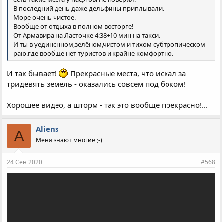
В последний день даже дельфины приплывали.
Море очень чистое.
Вообще от отдыха в полном восторге!
От Армавира на Ласточке 4:38+10 мин на такси.
И ты в уединенном,зелёном,чистом и тихом субтропическом
раю,где вообще нет туристов и крайне комфортно.
И так бывает!
Прекрасные места, что искал за
тридевять земель - оказались совсем под боком!
Хорошее видео, а шторм - так это вообще прекрасно!...
Aliens
A
Меня знают многие ;-)
24 Сен 2020
#568