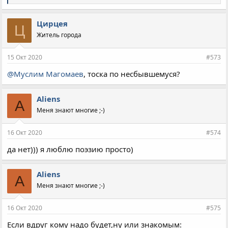
и
м
п
Цирцея
Ц
а
Житель города
т
и
и
15 Окт 2020
#573
:
@Муслим Магомаев
, тоска по несбывшемуся?
Aliens
A
Меня знают многие ;-)
16 Окт 2020
#574
да нет))) я люблю поэзию просто)
Aliens
A
Меня знают многие ;-)
16 Окт 2020
#575
Если вдруг кому надо будет,ну или знакомым: