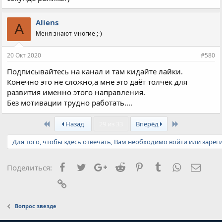
Aliens
A
Меня знают многие ;-)
20 Окт 2020
#580
Подписывайтесь на канал и там кидайте лайки.
Конечно это не сложно,а мне это даёт толчек для
развития именно этого направления.
Без мотивации трудно работать....
First
Last
Назад
29 из 33
Вперёд
Для того, чтобы здесь отвечать, Вам необходимо войти или зарег
Facebook
Twitter
Google+
Reddit
Pinterest
Tumblr
WhatsApp
Элект
Поделиться:
Ссылка
Вопрос звезде