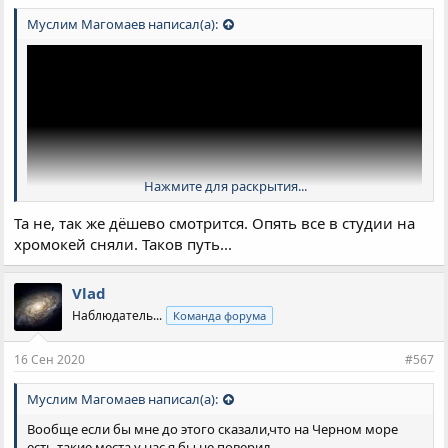
Муслим Магомаев написал(а):
Нажмите для раскрытия...
Та не, так же дёшево смотрится. Опять все в студии на
хромокей сняли. Таков путь...
Судя по трейлеру-картинка стала дороже явно...
Vlad
Наблюдатель...
Команда форума
16 Сен 2020
#567
Муслим Магомаев написал(а):
Вообще если бы мне до этого сказали,что на Черном море
есть такие места у нас,я бы не поверил.