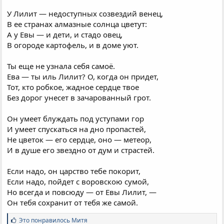
У Лилит — недоступных созвездий венец,
В ее странах алмазные солнца цветут:
А у Евы — и дети, и стадо овец,
В огороде картофель, и в доме уют.
Ты еще не узнала себя самоё.
Ева — ты иль Лилит? О, когда он придет,
Тот, кто робкое, жадное сердце твое
Без дорог унесет в зачарованный грот.
Он умеет блуждать под уступами гор
И умеет спускаться на дно пропастей,
Не цветок — его сердце, оно — метеор,
И в душе его звездно от дум и страстей.
Если надо, он царство тебе покорит,
Если надо, пойдет с воровскою сумой,
Но всегда и повсюду — от Евы Лилит, —
Он тебя сохранит от тебя же самой.
С
Это понравилось
Митя