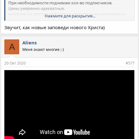
При необходимости поднимаю кол-во подписчиков.
Цены умеренно-адекватные.
настроен на длительное сотрудничество.а не одноразовые
Нажмите для раскрытия...
акции.
Звучит, как новые заповеди нового Христа)
Aliens
A
Меня знают многие ;-)
20 Окт 2020
#577