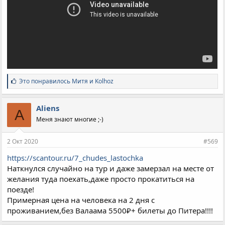
С
Это понравилось
Митя
и
Kolhoz
и
м
п
Aliens
A
а
Меня знают многие ;-)
т
и
и
2 Окт 2020
#569
:
https://scantour.ru/7_chudes_lastochka
Наткнулся случайно на тур и даже замерзал на месте от
желания туда поехать,даже просто прокатиться на
поезде!
Примерная цена на человека на 2 дня с
проживанием,без Валаама 5500₽+ билеты до Питера!!!!