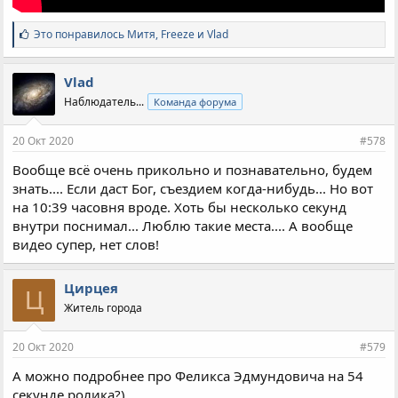
С
Это понравилось
Митя
,
Freeze
и
Vlad
и
м
п
Vlad
а
Наблюдатель...
Команда форума
т
и
и
20 Окт 2020
#578
:
Вообще всё очень прикольно и познавательно, будем
знать.... Если даст Бог, съездием когда-нибудь... Но вот
на 10:39 часовня вроде. Хоть бы несколько секунд
внутри поснимал... Люблю такие места.... А вообще
видео супер, нет слов!
Цирцея
Ц
Житель города
20 Окт 2020
#579
А можно подробнее про Феликса Эдмундовича на 54
секунде ролика?)