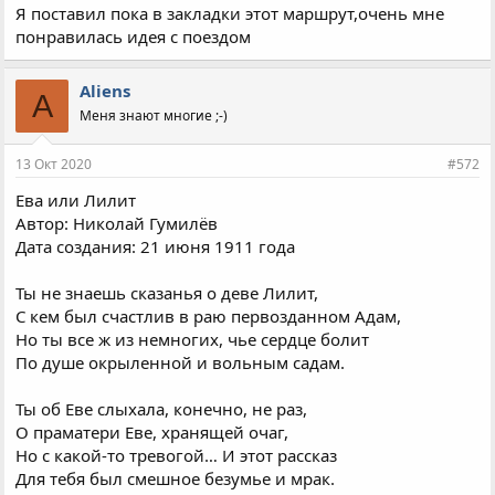
Я поставил пока в закладки этот маршрут,очень мне
понравилась идея с поездом
Aliens
A
Меня знают многие ;-)
13 Окт 2020
#572
Ева или Лилит
Автор: Николай Гумилёв
Дата создания: 21 июня 1911 года
Ты не знаешь сказанья о деве Лилит,
С кем был счастлив в раю первозданном Адам,
Но ты все ж из немногих, чье сердце болит
По душе окрыленной и вольным садам.
Ты об Еве слыхала, конечно, не раз,
О праматери Еве, хранящей очаг,
Но с какой-то тревогой… И этот рассказ
Для тебя был смешное безумье и мрак.