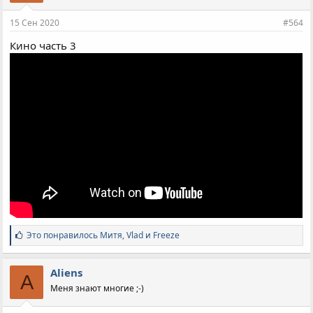
15 Сен 2020
#564
Кино часть 3
С
Это понравилось
Митя
,
Vlad
и
Freeze
и
м
п
Aliens
A
а
Меня знают многие ;-)
т
и
и