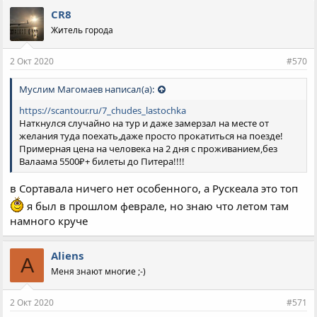
CR8
Житель города
2 Окт 2020
#570
Муслим Магомаев написал(а):
https://scantour.ru/7_chudes_lastochka
Наткнулся случайно на тур и даже замерзал на месте от
желания туда поехать,даже просто прокатиться на поезде!
Примерная цена на человека на 2 дня с проживанием,без
Валаама 5500₽+ билеты до Питера!!!!
в Сортавала ничего нет особенного, а Рускеала это топ
я был в прошлом феврале, но знаю что летом там
намного круче
Aliens
A
Меня знают многие ;-)
2 Окт 2020
#571