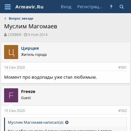
Вход
Регистрация
Вопрос звезде
Муслим Магомаев
А
Д
CERBER
6 Ноя 2014
в
а
т
т
Цирцея
о
Ц
а
Житель города
р
н
т
а
е
ч
14 Сен 2020
#561
м
а
ы
л
Момент про водопады уже стал любимым.
а
Freeze
F
Guest
15 Сен 2020
#562
Муслим Магомаев написал(а):