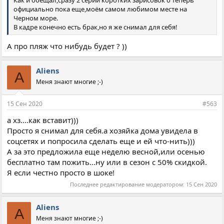
Как и обещал,сразу 2 серии коротких зарисовок о теперь
официально пока еще,моём самом любимом месте на
Черном море.
В кадре конечно есть брак,но я же снимал для себя!
А про пляж что нибудь будет ? ))
Aliens
A
Меня знают многие ;-)
15 Сен 2020
#563
а хз....как вставит)))
Просто я снимал для себя.а хозяйка дома увидела в
соцсетях и попросила сделать еще и ей что-нить)))
А за это предложила еще неделю весной,или осенью
бесплатно там пожить...ну или в сезон с 50% скидкой.
Я если честно просто в шоке!
Последнее редактирование модератором:
15 Сен 2020
Aliens
A
Меня знают многие ;-)