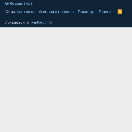
Russian (RU)
Обратная связь
Условия и правила
Помощь
Главная
Локализация от
XenForo.Info