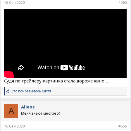
16 Сен 2020
#565
:
Судя по трейлеру-картинка стала дороже явно...
С
Это понравилось
Митя
и
м
п
Aliens
A
а
Меня знают многие ;-)
т
и
и
16 Сен 2020
#566
: