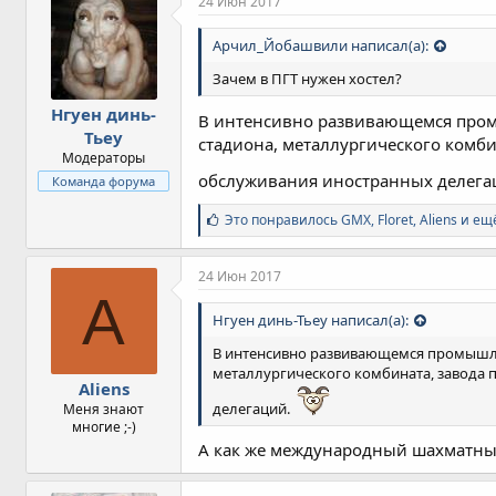
24 Июн 2017
Арчил_Йобашвили написал(а):
Зачем в ПГТ нужен хостел?
Нгуен динь-
В интенсивно развивающемся промы
Тьеу
стадиона, металлургического комби
Модераторы
обслуживания иностранных делега
Команда форума
С
Это понравилось
GMX
,
Floret
,
Aliens и ещ
и
м
п
24 Июн 2017
а
A
т
Нгуен динь-Тьеу написал(а):
и
и
В интенсивно развивающемся промышлен
:
металлургического комбината, завода 
Aliens
делегаций.
Меня знают
многие ;-)
А как же международный шахматны