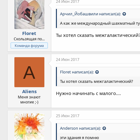
24 Июн 2017
Арчил_Йобашвили написал(а):
А как же международный шахматный т
Floret
Ты хотел сказать межгалактический
Скользящая по...
Команда форума
24 Июн 2017
A
Floret написал(а):
Ты хотел сказать межгалактический?
Aliens
Нужно начинать с малого....
Меня знают
многие ;-)
25 Июн 2017
Anderson написал(а):
эти здания я помню