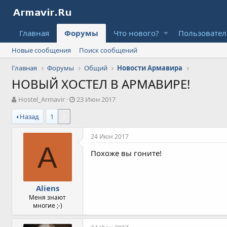
Главная
Форумы
Что нового?
Пользовате
Новые сообщения
Поиск сообщений
Главная
Форумы
Общий
Новости Армавира
НОВЫЙ ХОСТЕЛ В АРМАВИРЕ!
А
Д
Hostel_Armavir
23 Июн 2017
в
а
Назад
1
2
т
т
о
а
р
н
24 Июн 2017
т
а
A
Похоже вы гоните!
е
ч
м
а
ы
л
а
Aliens
Меня знают
многие ;-)