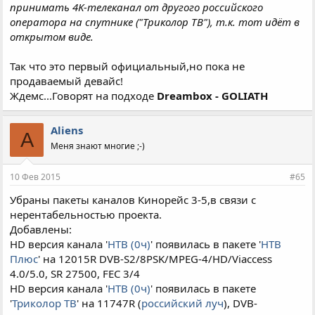
принимать 4K-телеканал от другого российского
оператора на спутнике ("Триколор ТВ"), т.к. тот идёт в
открытом виде.
Так что это первый официальный,но пока не
продаваемый девайс!
Ждемс...Говорят на подходе
Dreambox - GOLIATH
Aliens
A
Меня знают многие ;-)
10 Фев 2015
#65
Убраны пакеты каналов Кинорейс 3-5,в связи с
нерентабельностью проекта.
Добавлены:
HD версия канала '
НТВ (0ч)
' появилась в пакете '
НТВ
Плюс
' на 12015R DVB-S2/8PSK/MPEG-4/HD/Viaccess
4.0/5.0, SR 27500, FEC 3/4
HD версия канала '
НТВ (0ч)
' появилась в пакете
'
Триколор ТВ
' на 11747R (
российский луч
), DVB-