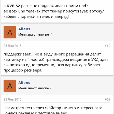
НТВ+,но вещания нет и ресивера нет в списке
а
DVB
-
S2
разве не поддерживает прием uhd?
официально поддерживаемых провайдером!!!!??
во всех uhd телеках этот тюнер присутствует, воткнул
Или у тебя какие то другие сведения,секретные...
кабель с тарелки в телек и вперед!
А теперь объясни мне,секущий))) Как человек
примет картинку со спутника,от НТВ+ в UHD? С
помощью чего? Что и куда он должен
Aliens
A
подключить,что бы оно стало работать?
Меня знают многие ;-)
Ты вообще хотя бы принцип работы системы
понимаешь?
28 Янв 2015
#62
Просто,для меня...старого идиота объясни,как
поддерживает....но в виду иного разрешения делит
человеку с таким телеком смотреть эти тесты(ну или
картинку на 4 части.С трансподера вещание в УХД идет
поток с Астры) ?
с 4 потоков одновременно) Всю картинку собирает
процессор ресивера.
Aliens
A
Меня знают многие ;-)
28 Янв 2015
#63
Посмотрел тест через скайстар-ничего интересного!
Гоняют рекламу и тестовое видео.