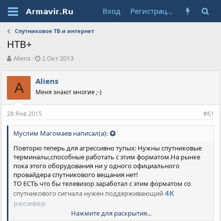
Вход
Регистрация
Спутниковое ТВ и интернет
НТВ+
А
Д
Aliens
2 Окт 2013
в
а
т
т
Aliens
о
A
а
Меня знают многие ;-)
р
н
т
а
е
ч
28 Янв 2015
#61
м
а
ы
л
Муслим Магомаев написал(а):
а
Повторю теперь для агрессивно тупых: Нужны спутниковые
терминалы,способные работать с этим форматом.На рынке
пока этого оборудования ни у одного официального
провайдера спутникового вещания нет!
ТО ЕСТЬ что бы телевизор заработал с этим форматом со
4K
спутникового сигнала нужен поддерживающий
ресивер
Хумакс
представил такой,потенциально для
Нажмите для раскрытия...