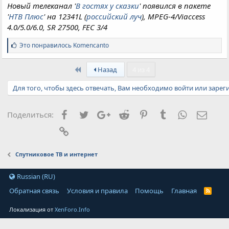
Новый телеканал '
В гостях у сказки
' появился в пакете
'
НТВ Плюс
' на 12341L (
российский луч
), MPEG-4/Viaccess
4.0/5.0/6.0, SR 27500, FEC 3/4
С
Это понравилось
Komencanto
и
м
First
п
Назад
4 из 4
а
т
Для того, чтобы здесь отвечать, Вам необходимо войти или зарег
и
и
:
Facebook
Twitter
Google+
Reddit
Pinterest
Tumblr
WhatsApp
Элект
Поделиться:
Ссылка
Спутниковое ТВ и интернет
Russian (RU)
Обратная связь
Условия и правила
Помощь
Главная
Локализация от
XenForo.Info