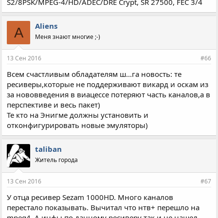
S2/8PSK/MPEG-4/HD/ADEC/DRE Crypt, SR 27500, FEC 3/4
Aliens
A
Меня знают многие ;-)
13 Сен 2016
#66
Всем счастливым обладателям ш...га новость: те
ресиверы,которые не поддерживают викард и оскам из
за нововведения в виацессе потеряют часть каналов,а в
перспективе и весь пакет)
Те кто на Энигме должны установить и
отконфигурировать новые эмуляторы)
taliban
Житель города
13 Сен 2016
#67
У отца ресивер Sezam 1000HD. Много каналов
перестало показывать. Вычитал что нтв+ перешло на
mpeg4. А инфы по данному ресиверу так и не нашел,