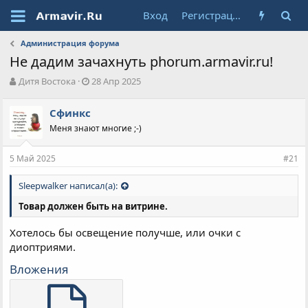
Вход
Регистрация
Администрация форума
Не дадим зачахнуть phorum.armavir.ru!
А
Д
Дитя Востока
28 Апр 2025
в
а
т
т
Сфинкс
о
а
Меня знают многие ;-)
р
н
т
а
е
ч
5 Май 2025
#21
м
а
ы
л
Sleepwalker написал(а):
а
Товар должен быть на витрине.
Хотелось бы освещение получше, или очки с
диоптриями.
Вложения