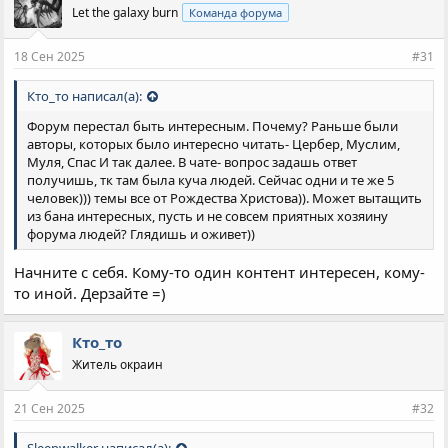
Let the galaxy burn
Команда форума
18 Сен 2025
#31
Кто_то написал(а):
Форум перестал быть интересным. Почему? Раньше были
авторы, которых было интересно читать- Цербер, Муслим,
Муля, Спас И так далее. В чате- вопрос задашь ответ
получишь, тк там была куча людей. Сейчас одни и те же 5
человек))) темы все от Рождества Христова)). Может вытащить
из бана интересных, пусть и не совсем приятных хозяину
форума людей? Глядишь и оживет))
Начните с себя. Кому-то один контент интересен, кому-
то иной. Дерзайте =)
Кто_то
Житель окраин
21 Сен 2025
#32
Sleepwalker написал(а):