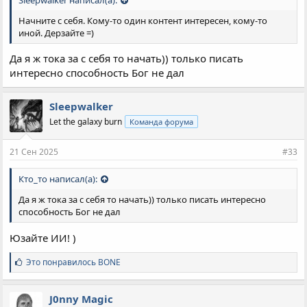
Начните с себя. Кому-то один контент интересен, кому-то
иной. Дерзайте =)
Да я ж тока за с себя то начать)) только писать
интересно способность Бог не дал
Sleepwalker
Let the galaxy burn
Команда форума
21 Сен 2025
#33
Кто_то написал(а):
Да я ж тока за с себя то начать)) только писать интересно
способность Бог не дал
Юзайте ИИ! )
С
Это понравилось
BONE
и
м
п
J0nny Magic
а