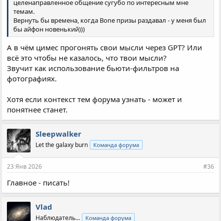
целенаправленное общение сугубо по интересным мне
темам.
Вернуть бы времена, когда Bone призы раздавал - у меня был
бы айфон новенький)))
А в чём цимес прогонять свои мысли через GPT? Или
всё это чтобы не казалось, что твои мысли?
Звучит как использование бьюти-фильтров на
фотографиях.
Хотя если контекст тем форума узнать - может и
понятнее станет.
Sleepwalker
Let the galaxy burn
Команда форума
23 Янв 2026
#36
Главное - писать!
Vlad
Наблюдатель...
Команда форума