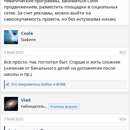
тематические программы, заниматься СММ
продвижением, разместить площадки в социальных
сетях. За счет рекламы, можно выйти на
самоокупаемость проекта, но без энтузиазма никак)
Coole
Графиня
5 Май 2025
#23
Все просто. Нас поглотил быт. Старше и жить сложнее
(начиная от банального детей на допзанятия после
школы и пр.)
С
Это понравилось
Kolhoz
и
BONE
и
м
п
Vlad
а
Наблюдатель...
Команда форума
т
и
и
7 Май 2025
#24
: