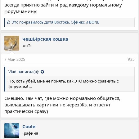
всегда приятно зайти и рад каждому нормальному
форумчанину!
С
Это понравилось
Дитя Востока
,
Сфинкс
и
BONE
и
м
п
чешЫрская кошка
а
котЭ
т
и
и
7 Май 2025
#25
:
Vlad написал(а):
Но, хоть убей, мне не понять, как ЭТО можно сравнить с
форумом! ...
Смешно. Там чат, где можно нормально общаться,
выкладывать картинки не через Жэ, и ответят
практически сразу)
Coole
Графиня