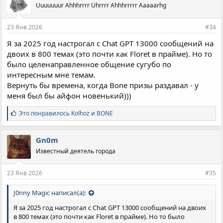
Uuuuuuur Ahhhrrrr Uhrrrr Ahhhrrrrr Aaaaarhg
т
и
и
23 Янв 2026
#34
:
Я за 2025 год настрогал с Chat GPT 13000 сообщений на
двоих в 800 темах (это почти как Floret в прайме). Но то
было целенаправленное общение сугубо по
интересным мне темам.
Вернуть бы времена, когда Bone призы раздавал - у
меня был бы айфон новенький)))
С
Это понравилось
Kolhoz
и
BONE
и
м
п
Gn0m
а
Известный деятель города
т
и
и
23 Янв 2026
#35
:
J0nny Magic написал(а):
Я за 2025 год настрогал с Chat GPT 13000 сообщений на двоих
в 800 темах (это почти как Floret в прайме). Но то было