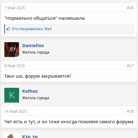
7 Май 2025
#26
"Нормально общаться" насмешила.
С
Это понравилось
Vlad
и
м
п
Daniellos
а
Житель города
т
и
и
8 Май 2025
#27
:
Таки шо, форум закрывается?
Kolhoz
K
Житель города
14 Май 2025
#28
Чат есть и тут, и он тоже иногда поживее самого форума
Кто_то