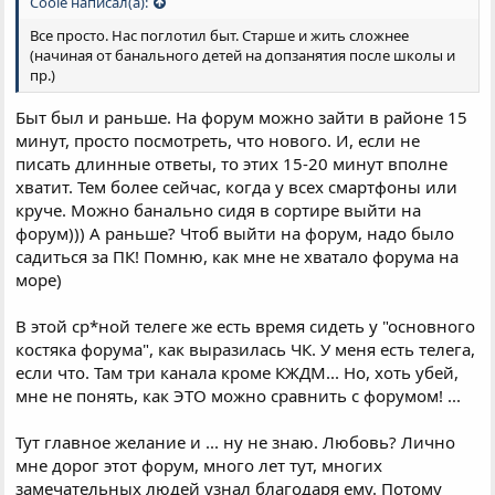
Coole написал(а):
Все просто. Нас поглотил быт. Старше и жить сложнее
(начиная от банального детей на допзанятия после школы и
пр.)
Быт был и раньше. На форум можно зайти в районе 15
минут, просто посмотреть, что нового. И, если не
писать длинные ответы, то этих 15-20 минут вполне
хватит. Тем более сейчас, когда у всех смартфоны или
круче. Можно банально сидя в сортире выйти на
форум))) А раньше? Чтоб выйти на форум, надо было
садиться за ПК! Помню, как мне не хватало форума на
море)
В этой ср*ной телеге же есть время сидеть у "основного
костяка форума", как выразилась ЧК. У меня есть телега,
если что. Там три канала кроме КЖДМ... Но, хоть убей,
мне не понять, как ЭТО можно сравнить с форумом! ...
Тут главное желание и ... ну не знаю. Любовь? Лично
мне дорог этот форум, много лет тут, многих
замечательных людей узнал благодаря ему. Потому