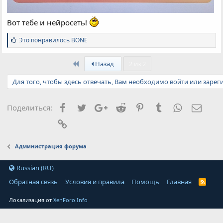
Вот тебе и нейросеть!
С
Это понравилось
BONE
и
м
First
п
Назад
2 из 2
а
т
Для того, чтобы здесь отвечать, Вам необходимо войти или зарег
и
и
:
Facebook
Twitter
Google+
Reddit
Pinterest
Tumblr
WhatsApp
Элект
Поделиться:
Ссылка
Администрация форума
Russian (RU)
Обратная связь
Условия и правила
Помощь
Главная
Локализация от
XenForo.Info