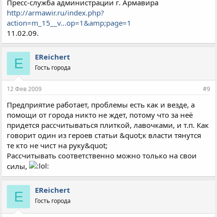
Пресс-служба администрации г. Армавира
http://armawir.ru/index.php?
action=m_15__v...op=1&amp;page=1
11.02.09.
EReichert
E
Гость города
12 Фев 2009
#9
Предприятие работает, проблемы есть как и везде, а
помощи от города никто не ждет, потому что за неё
придется рассчитываться плиткой, лавочками, и т.п. Как
говорит один из героев статьи &quot;к власти тянутся
те кто не чист на руку&quot;
Рассчитывать соответственно можно только на свои
силы,
EReichert
E
Гость города