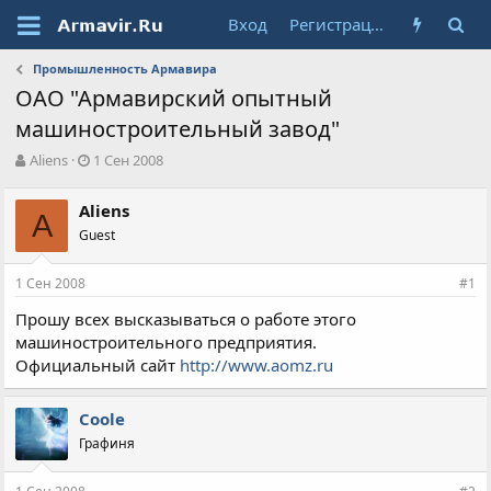
Вход
Регистрация
Промышленность Армавира
ОАО "Армавирский опытный
машиностроительный завод"
А
Д
Aliens
1 Сен 2008
в
а
т
т
Aliens
о
A
а
Guest
р
н
т
а
е
ч
1 Сен 2008
#1
м
а
ы
л
Прошу всех высказываться о работе этого
а
машиностроительного предприятия.
Официальный сайт
http://www.aomz.ru
Coole
Графиня