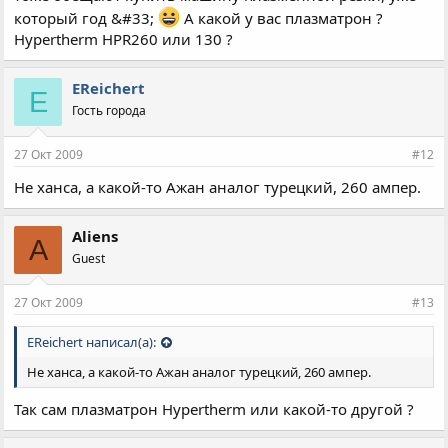
который год &#33;
А какой у вас плазматрон ?
Hypertherm HPR260 или 130 ?
EReichert
E
Гость города
27 Окт 2009
#12
Не ханса, а какой-то Ажан аналог турецкий, 260 ампер.
Aliens
A
Guest
27 Окт 2009
#13
EReichert написал(а):
Не ханса, а какой-то Ажан аналог турецкий, 260 ампер.
Так сам плазматрон Hypertherm или какой-то другой ?