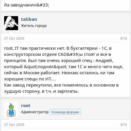
йа заводчанин&#33;
taliban
Житель города
27 Окт 2009
#18
root, IT там практически нет. В бухгалтерии - 1С, в
конструкторском отделе CAD&#39;ы стоят и все в
принципе. Был там очень хороший спец - Андрей,
который &quot;поднял&quot; там 1С и много чего еще,
сейчас в Москве работает. Незнаю остались ли там
хорошие спецы по ИТ....
Как завод перекупили, все поменялось в основном в
худшую сторону, в т.ч. и зарплаты.
root
Администратор
Команда форума
27 Окт 2009
#19