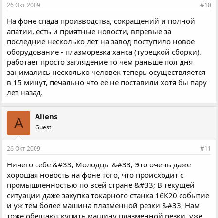
26 Окт 2009
#10
На фоне спада производства, сокращений и полной
апатии, есть и приятные новости, впревые за
последние несколько лет на завод поступило новое
оборудование - плазморезка ханса (турецкой сборки),
работает просто заглядение то чем раньше пол дня
занимались несколько человек теперь осуществляется
в 15 минут, печально что её не поставили хотя бы пару
лет назад.
Aliens
A
Guest
26 Окт 2009
#11
Ничего себе &#33; Молодцы &#33; Это очень даже
хорошая новость на фоне того, что происходит с
промышленностью по всей стране &#33; В текущей
ситуации даже закупка токарного станка 16К20 событие
и уж тем более машина плазменной резки &#33; Нам
тоже обещают купить машину плазменной резки, уже