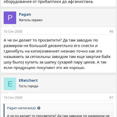
оборудование от прибалтики до афганистана.
Pagan
P
Житель окраин
16 Сен 2008
#6
А че он делает то просветити? Да там заводик по
размером не большой десвиетльно его снести и
гденибуть на кипи(извениет незнаю точно как это
называеть за сетокльны заводом там еще закртие байк
шоу было) купить за шапку сухарей пару цехов. А так
если продукцию покупают это же хорошо.
EReichert
E
Гость города
19 Сен 2008
#7
Pagan написал(а):
А че он делает то просветити? Да там заводик по размером не