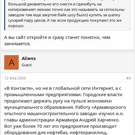
большой десвиетльно его снести и гденибуть на
кипи(извениет незнаю точно как это называеть за сетокльны
заводом там еще закртие байк шоу было) купить за шапку
сухарей пару цехов. А так если продукцию покупают это же
хорошо.
А вы сайт откройте и сразу станет понятно, чем
занимается.
Aliens
A
Guest
12 Фев 2009
#8
«В Контакте», но не в глобальной сети Интернет, а с
промышленными предприятиями. Городские власти
продолжают держать руку на пульсе экономики
муниципального образования. Работу «Армавирского
опытного машиностроительного завода» изучил и.о.
главы администрации Армавира Андрей Харченко.
Вот уже более 70 лет это предприятие производит
оборудование для нефтебаз, нефтехранилищ,