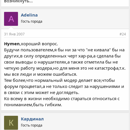
возникнуть...
Adelina
A
Гость города
31 Янв 2007
#24
Hymen
,хороший вопрос.
Будучи пользователем,я бы ни за что "не кивала" бы на
других,в силу определенных черт хар-ра,а сделала бы
свои выводы о нарушителях,а также отметила бы не
четкую работу модера,но для меня это не катастрофа,т.к.
мы все люди и можем ошибаться.
Тем более,что нормальный модер делает все,чтобы
форум процветал,а не только следит за нарушениями и
в связи с этим может не доглядеть.
Ко всему в жизни необходимо стараться относиться с
пониманием,быть гибким.
Кардинал
К
Гость города