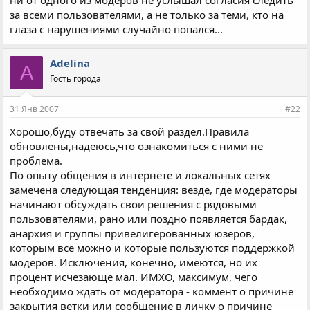
ни от одного из модеров не услышал согласия следить
за всеми пользователями, а не только за теми, кто на
глаза с нарушениями случайно попался...
Adelina
A
Гость города
31 Янв 2007
#22
Хорошо,буду отвечать за свой раздел.Правила
обновлены,надеюсь,что ознакомиться с ними не
проблема.
По опыту общения в интернете и локальных сетях
замечена следующая тенденция: везде, где модераторы
начинают обсуждать свои решения с рядовыми
пользователями, рано или поздно появляется бардак,
анархия и группы привелигерованных юзеров,
которым все можно и которые пользуются поддержкой
модеров. Исключения, конечно, имеются, но их
процент исчезающе мал. ИМХО, максимум, чего
необходимо ждать от модератора - коммент о причине
закрытия ветки или сообщение в личку о причине