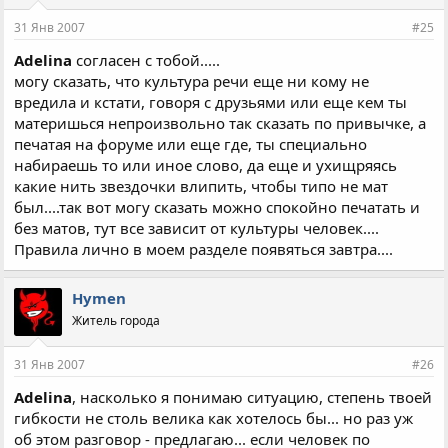
31 Янв 2007
#25
Adelina
согласен с тобой.....
могу сказать, что культура речи еще ни кому не
вредила и кстати, говоря с друзьями или еще кем ты
материшься непроизвольно так сказать по привычке, а
печатая на форуме или еще где, ты специально
набираешь то или иное слово, да еще и ухищряясь
какие нить звездочки влипить, чтобы типо не мат
был....так вот могу сказать можно спокойно печатать и
без матов, тут все зависит от культуры человек....
Правила лично в моем разделе появяться завтра....
Hymen
Житель города
31 Янв 2007
#26
Adelina
, насколько я понимаю ситуацию, степень твоей
гибкости не столь велика как хотелось бы... но раз уж
об этом разговор - предлагаю... если человек по