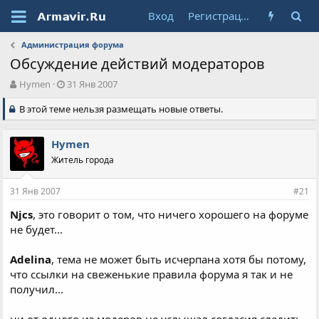
Вход
Регистрация
Администрация форума
Обсуждение действий модераторов
А
Д
Hymen
31 Янв 2007
в
а
В этой теме нельзя размещать новые ответы.
т
т
о
а
р
н
Hymen
т
а
е
Житель города
ч
м
а
ы
л
31 Янв 2007
#21
а
Njcs
, это говорит о том, что ничего хорошего на форуме
не будет...
Adelina
, тема не может быть исчерпана хотя бы потому,
что ссылки на свеженькие правила форума я так и не
получил...