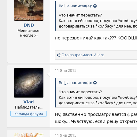
т
Bol_la написал(а):
и
и
Что значит перестать?
:
Как вот- я ей говорю, покупаю *колбасу* 
DND
договариваться за *колбасу* для нее,
п
Меня знают
многие ;-)
не перезвонила? как так??? КОООШ
С
Это понравилось
Aliens
и
м
п
11 Янв 2015
а
т
Bol_la написал(а):
и
и
Что значит перестать?
:
Как вот- я ей говорю, покупаю *колбасу* 
Vlad
договариваться за *колбасу* для нее, п
Наблюдатель...
Ну, явственно просматривается фраз
Команда форума
шоку... Чувствую, если решу откры
11 Янв 2015