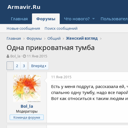
Главная
Форумы
Что нового?
Пользовате
Новые сообщения
Поиск сообщений
Главная
Форумы
Общий
Женский взгляд
Одна прикроватная тумба
А
Д
Bol_la
11 Янв 2015
в
а
1
2
3
Вперёд
т
т
о
а
р
н
11 Янв 2015
т
а
Есть у меня подруга, рассказала ей
е
ч
м
а
спальню одну тумбу, надо все парой 
ы
л
Вот как относиться к таким людям и
а
Bol_la
Модераторы
Команда форума