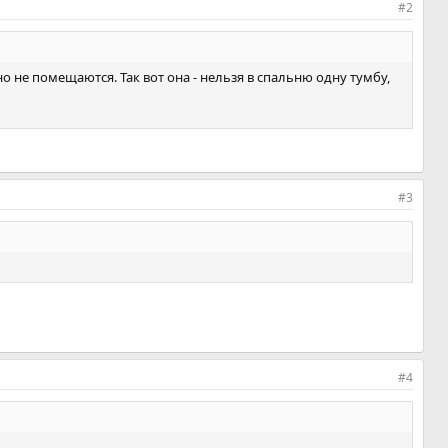
#2
о не помещаются. Так вот она - нельзя в спальню одну тумбу,
#3
#4