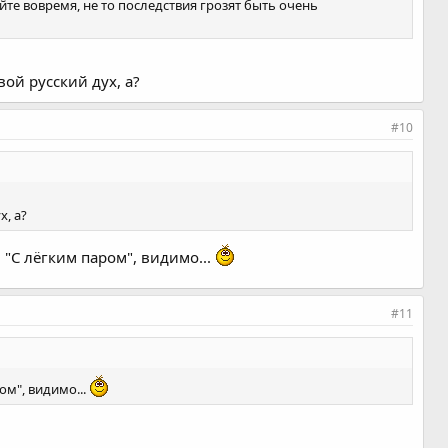
яйте вовремя, не то последствия грозят быть очень
ой русский дух, а?
#10
х, а?
 "С лёгким паром", видимо...
#11
ом", видимо...