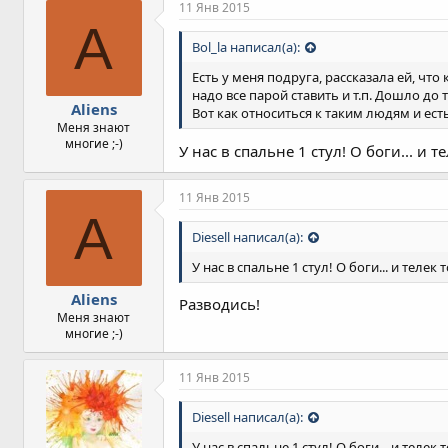
11 Янв 2015
A
Bol_la написал(а):
Есть у меня подруга, рассказала ей, чт
надо все парой ставить и т.п. Дошло до 
Aliens
Вот как относиться к таким людям и ест
Меня знают
многие ;-)
У нас в спальне 1 стул! О боги... и т
11 Янв 2015
A
Diesell написал(а):
У нас в спальне 1 стул! О боги... и телек 
Aliens
Разводись!
Меня знают
многие ;-)
11 Янв 2015
Diesell написал(а):
У нас в спальне 1 стул! О боги... и телек 