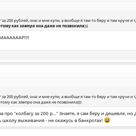
за 200 рублей, она: и мне купи, а вообще я там-то беру и там круче и т
отому как
завтра
она даже не позвонила
)))
МААААААР!!!!
за 200 рублей, она: и мне купи, а вообще я там-то беру и там круче и т
отому как
завтра
она даже не позвонила)))
а про "колбасу за 200 р..." Знаете, я сам беру и дешевле, 
ть школу выживания - не окажусь в банкротах!