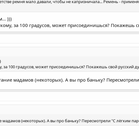
 детстве ремня мало давали, чтобы не капризничала... Ремень - примен
.. )))
ткому, за 100 градусов, может присоединишься? Покажешь св
)
у, за 100 градусов, может присоединишься? Покажешь свой русский ду
тание мадамов (некоторых). А вы про баньку? Пересмотрели
е мадамов (некоторых). А вы про баньку? Пересмотрели "С лёгким пар