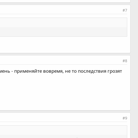
#7
#8
емень - применяйте вовремя, не то последствия грозят
#9