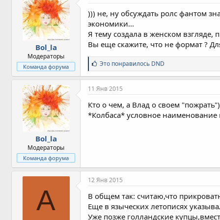
))) не, ну обсуждать ролс фантом з
экономики...
Я тему создала в женском взгляде, 
Вы еще скажите, что не формат ? Дл
Bol_la
Модераторы
С
Это понравилось
DND
Команда форума
и
м
п
11 Янв 2015
а
т
Кто о чем, а Влад о своем "пожрать")
и
*Колбаса* условное наименование не
и
:
Bol_la
Модераторы
Команда форума
12 Янв 2015
A
В общем так: считаю,что прикроват
Еще в языческих летописях указыва
Уже позже голландские купцы,вмес