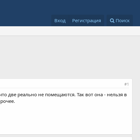
Вход
Регистрация
Поиск
#1
что две реально не помещаются. Так вот она - нельзя в
прочее.