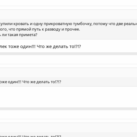
о купили кровать и одну прикроватную тумбочку, потому что две реальн
того, что прямой путь к разводу и прочее.
ь ли такая примета?
елек тоже один!!! Что же делать то!?!?
тоже один!!! Что же делать то!?!?
тоже один!!! Что же делать то!?!?