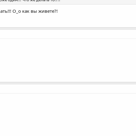
ать!!! О_о как вы живете?!