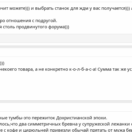
начит можете))) и выбрать станок для ждм у вас получается))
про отношения с подругой.
я столь продвинутого форума)))
)))
коего товара, а не конкретно к-о-л-б-а-с-а! Сумма так же ус
ные тумбы-это пережиток Дохристианской эпохи.
лось,что два симметричных бревна у супружеской лежанки 
те с кофе и цирюльней привезли обычай прятать от мужа б