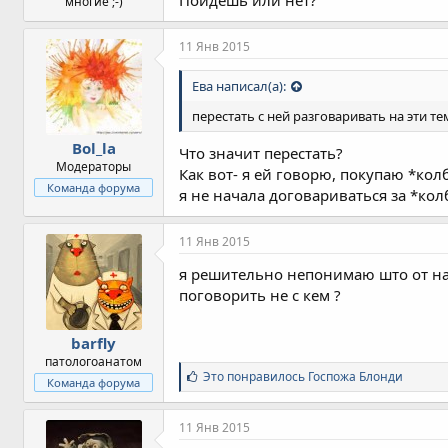
многие ;-)
11 Янв 2015
Ева написал(а):
перестать с ней разговаривать на эти тем
Bol_la
Что значит перестать?
Модераторы
Как вот- я ей говорю, покупаю *колб
Команда форума
я не начала договариваться за *кол
11 Янв 2015
я решительно непонимаю што от нас
поговорить не с кем ?
barfly
патологоанатом
С
Это понравилось
Госпожа Блонди
Команда форума
и
м
п
11 Янв 2015
а