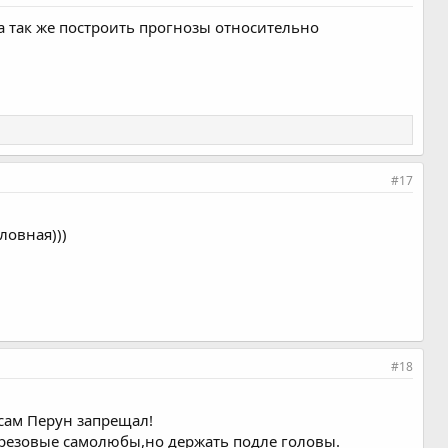
) а так же построить прогнозы относительно
#17
ловная)))
#18
сам Перун запрещал!
ерезовые самолюбы,но держать подле головы.