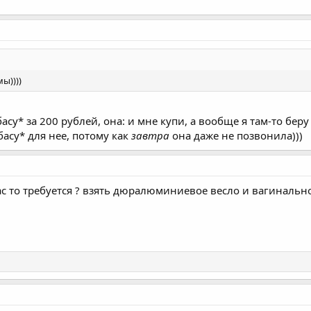
ы))))
асу* за 200 рублей, она: и мне купи, а вообще я там-то беру 
басу* для нее, потому как
завтра
она даже не позвонила)))
 то требуется ? взять дюралюминиевое весло и вагинально