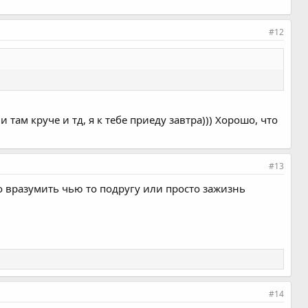
#12
и там круче и тд, я к тебе приеду завтра))) Хорошо, что
#13
 вразумить чью то подругу или просто зажизнь
#14