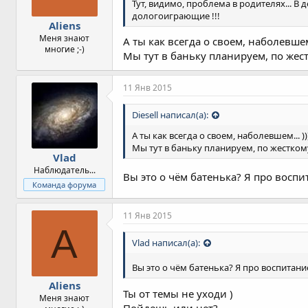
Тут, видимо, проблема в родителях... В
дологоиграющие !!!
Aliens
Меня знают
А ты как всегда о своем, наболевшем.
многие ;-)
Мы тут в баньку планируем, по жес
11 Янв 2015
Diesell написал(а):
А ты как всегда о своем, наболевшем... ))
Мы тут в баньку планируем, по жестком
Vlad
Наблюдатель...
Вы это о чём батенька? Я про воспи
Команда форума
11 Янв 2015
A
Vlad написал(а):
Вы это о чём батенька? Я про воспитани
Aliens
Ты от темы не уходи )
Меня знают
Пойдешь или нет?