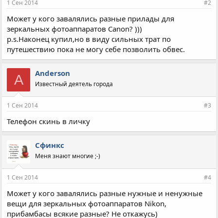
1 Сен 2014
#2
:
Может у кого завалялись разные прилады для
зеркальных фотоаппаратов Canon? )))
p.s.Наконец купил,но в виду сильных трат по
путешествию пока не могу себе позволить обвес.
Anderson
A
Известный деятель города
1 Сен 2014
#3
Телефон скинь в личку
Сфинкс
Меня знают многие ;-)
1 Сен 2014
#4
Может у кого завалялись разные нужные и ненужные
вещи для зеркальных фотоаппаратов Nikon,
прибамбасы всякие разные? Не откажусь)