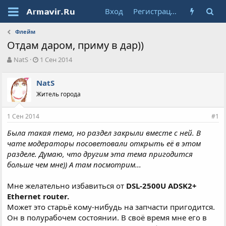
Вход
Регистрация
Флейм
Отдам даром, приму в дар))
А
Д
NatS
1 Сен 2014
в
а
т
т
NatS
о
а
Житель города
р
н
т
а
е
ч
1 Сен 2014
#1
м
а
ы
л
Была такая тема, но раздел закрыли вместе с ней. В
а
чате модераторы посоветовали открыть её в этом
разделе. Думаю, что другим эта тема пригодится
больше чем мне)) А там посмотрим...
Мне желательно избавиться от
DSL-2500U ADSK2+
Ethernet router.
Может это старьё кому-нибудь на запчасти пригодится.
Он в полурабочем состоянии. В своё время мне его в