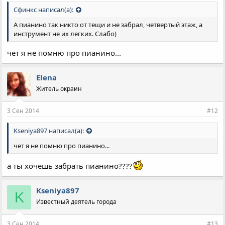
Сфинкс написал(а):
А пианино так никто от тещи и не забрал, четвертый этаж, а
инструмент не их легких. Слабо)
чет я не помню про пианино...
Elena
Житель окраин
3 Сен 2014
#12
Kseniya897 написал(а):
чет я не помню про пианино...
а ты хочешь забрать пианино????
Kseniya897
K
Известный деятель города
3 Сен 2014
#13