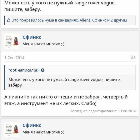
Может есть у кого не нужный range rover vogue,
пишите, заберу.
С
Это понравилось
Чума в сандалиях
,
Aliens
,
Сфинкс и 2 другим
и
м
п
Сфинкс
а
Меня знают многие ;-)
т
и
и
1 Сен 2014
#8
:
root написал(а):
Может есть у кого не нужный range rover vogue, пишите,
заберу.
А пианино так никто от тещи и не забрал, четвертый
этаж, а инструмент не их легких. Слабо)
Последнее редактирование:
1 Сен 2014
Сфинкс
Меня знают многие ;-)