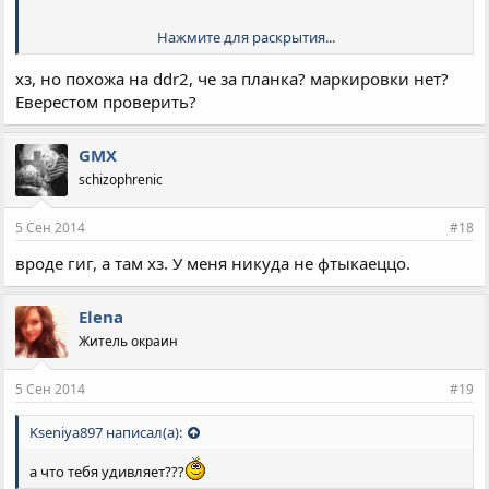
Нажмите для раскрытия...
хз, но похожа на ddr2, че за планка? маркировки нет?
Еверестом проверить?
GMX
schizophrenic
А это какая?
5 Сен 2014
#18
вроде гиг, а там хз. У меня никуда не фтыкаеццо.
Elena
Житель окраин
5 Сен 2014
#19
Kseniya897 написал(а):
а что тебя удивляет???