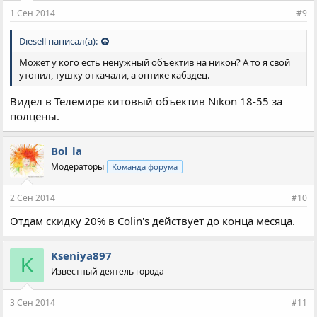
1 Сен 2014
#9
Diesell написал(а):
Может у кого есть ненужный объектив на никон? А то я свой
утопил, тушку откачали, а оптике кабздец.
Видел в Телемире китовый объектив Nikon 18-55 за
полцены.
Bol_la
Модераторы
Команда форума
2 Сен 2014
#10
Отдам скидку 20% в Colin's действует до конца месяца.
Kseniya897
K
Известный деятель города
3 Сен 2014
#11