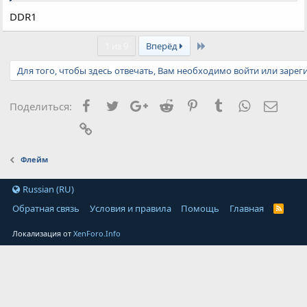
DDR1
Last
1 из 9
Вперёд
Для того, чтобы здесь отвечать, Вам необходимо войти или зарег
Facebook
Twitter
Google+
Reddit
Pinterest
Tumblr
WhatsApp
Элект
Поделиться:
Ссылка
Флейм
Russian (RU)
Обратная связь
Условия и правила
Помощь
Главная
Локализация от
XenForo.Info