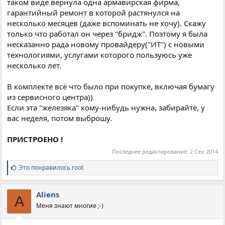
таком виде вернула одна армавирская фирма,
гарантийный ремонт в которой растянулся на
несколько месяцев (даже вспоминать не хочу). Скажу
только что работал он через "бридж". Поэтому я была
несказанно рада новому провайдеру("ИТ") с новыми
технологиями, услугами которого пользуюсь уже
несколько лет.
В комплекте всё что было при покупке, включая бумагу
из сервисного центра))
Если эта "железяка" кому-нибудь нужна, забирайте, у
вас неделя, потом выброшу.
ПРИСТРОЕНО !
Последнее редактирование:
2 Сен 2014
С
Это понравилось
root
и
м
п
Aliens
A
а
Меня знают многие ;-)
т
и
и