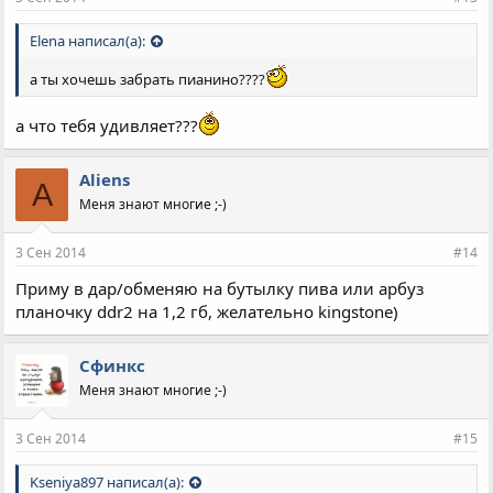
Elena написал(а):
а ты хочешь забрать пианино????
а что тебя удивляет???
Aliens
A
Меня знают многие ;-)
3 Сен 2014
#14
Приму в дар/обменяю на бутылку пива или арбуз
планочку ddr2 на 1,2 гб, желательно kingstone)
Сфинкс
Меня знают многие ;-)
3 Сен 2014
#15
Kseniya897 написал(а):