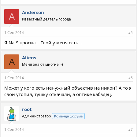
Anderson
A
Известный деятель города
1 Сен 2014
#5
Я NatS просил... Твой у меня есть...
Aliens
A
Меня знают многие ;-)
1 Сен 2014
#6
Может у кого есть ненужный объектив на никон? А то я
свой утопил, тушку откачали, а оптике кабздец.
root
Администратор
Команда форума
1 Сен 2014
#7