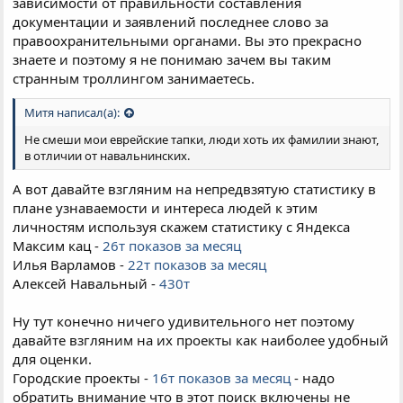
зависимости от правильности составления
документации и заявлений последнее слово за
правоохранительными органами. Вы это прекрасно
знаете и поэтому я не понимаю зачем вы таким
странным троллингом занимаетесь.
Митя написал(а):
Не смеши мои еврейские тапки, люди хоть их фамилии знают,
в отличии от навальнинских.
А вот давайте взгляним на непредвзятую статистику в
плане узнаваемости и интереса людей к этим
личностям используя скажем статистику с Яндекса
Максим кац -
26т показов за месяц
Илья Варламов -
22т показов за месяц
Алексей Навальный -
430т
Ну тут конечно ничего удивительного нет поэтому
давайте взгляним на их проекты как наиболее удобный
для оценки.
Городские проекты -
16т показов за месяц
- надо
обратить внимание что в этот поиск включены не