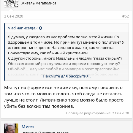
Житель мегаполиса
т
и
и
2 Сен 2020
#62
:
Vlad написал(а):
Я думаю, у каждого из нас проблем полно в этой жизни. Со
Здоровьем в том числе. Но при чём тут мнение о политике? Я
ж говорю - мне просто Навального жалко, как человека.
Сочувствую ему, как обычный христианин.
С другой стороны, много Навальный людям "глаза открыл"?
Обозвал лишний раз жуликами и ворами правящую элиту?
Ой-ой-ой.... Да у нас любой в Армавире может преспокойно
рассказать, как прекрасно поменялись новые бордюры на
Нажмите для раскрытия...
ещё более новые (шило на мыло по сути) и как классно
теперь ездить по новому мосту, где по революционным
Мы тут на форуме все не химики, поэтому говорить о
западным технологиям сотворили "новые швы" и теперь
том что что-то можно вколоть чтоб следа не осталось
каждый водитель может почувствовать разницу! А что толку
лучше не стоит. Литвиненко тоже можно было просто
то? Ничего не меняется. Потому нет смысла травить
убить без всяких там полониев.
Навального. Да ещё так громко. К слову, если уж нашим
властям надо было его убрать - вкололи бы ему нечто,
Последнее редактирование:
2 Сен 2020
спровоцировавшее сердечный приступ и точка. Никаких
скандалов и дел громких. Перенервничал товарищ... ...
Митя