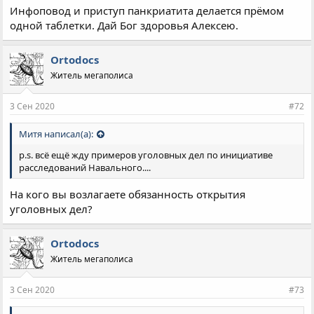
Инфоповод и приступ панкриатита делается прёмом
одной таблетки. Дай Бог здоровья Алексею.
Ortodocs
Житель мегаполиса
3 Сен 2020
#72
Митя написал(а):
р.s. всё ещё жду примеров уголовных дел по инициативе
расследований Навального....
На кого вы возлагаете обязанность открытия
уголовных дел?
Ortodocs
Житель мегаполиса
3 Сен 2020
#73