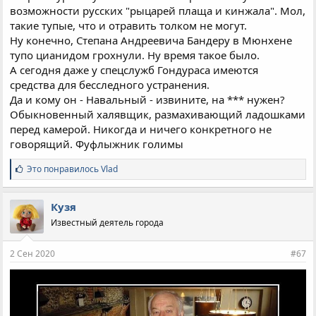
возможности русских "рыцарей плаща и кинжала". Мол,
такие тупые, что и отравить толком не могут.
Ну конечно, Степана Андреевича Бандеру в Мюнхене
тупо цианидом грохнули. Ну время такое было.
А сегодня даже у спецслужб Гондураса имеются
средства для бесследного устранения.
Да и кому он - Навальный - извините, на *** нужен?
Обыкновенный халявщик, размахивающий ладошками
перед камерой. Никогда и ничего конкретного не
говорящий. Фуфлыжник голимы
С
Это понравилось
Vlad
и
м
п
Кузя
а
Известный деятель города
т
и
и
2 Сен 2020
#67
: