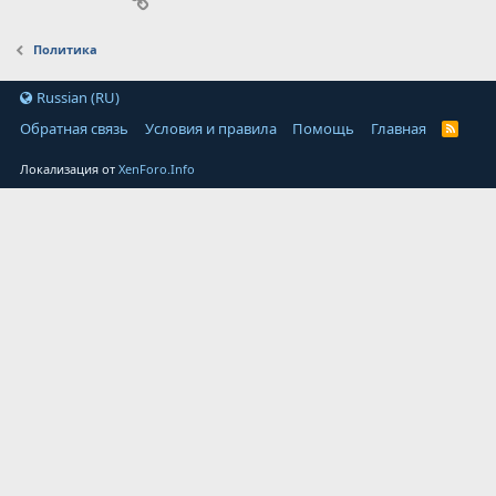
Политика
Russian (RU)
Обратная связь
Условия и правила
Помощь
Главная
Локализация от
XenForo.Info