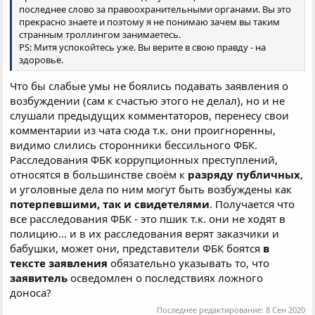
последнее слово за правоохранительными органами. Вы это
прекрасно знаете и поэтому я не понимаю зачем вы таким
странным троллингом занимаетесь.
PS: Митя успокойтесь уже. Вы верите в свою правду - на
здоровье.
Что бы слабые умы не боялись подавать заявления о
возбуждении (сам к счастью этого не делал), но и не
слушали предыдущих комментаторов, перенесу свои
комментарии из чата сюда т.к. они проигноренны,
видимо слились сторонники бессильного ФБК.
Расследования ФБК коррупционных преступлений,
относятся в большинстве своём к
разряду публичных
,
и уголовные дела по ним могут быть возбуждены как
потерпевшими, так и свидетелями
. Получается что
все расследования ФБК - это пшик т.к. они не ходят в
полицию... и в их расследования верят заказчики и
бабушки, может они, представители ФБК боятся
в
тексте заявления
обязательно указывать то, что
заявитель
осведомлен о последствиях ложного
доноса?
Последнее редактирование:
8 Сен 2020