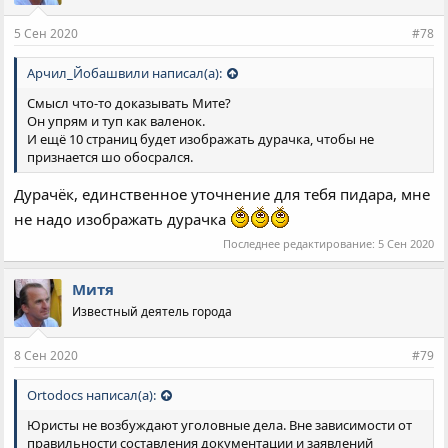
и
и
5 Сен 2020
#78
:
Арчил_Йобашвили написал(а):
Смысл что-то доказывать Мите?
Он упрям и туп как валенок.
И ещё 10 страниц будет изображать дурачка, чтобы не
признается шо обосрался.
Дурачёк, единственное уточнение для тебя пидара, мне
не надо изображать дурачка
Последнее редактирование:
5 Сен 2020
Митя
Известный деятель города
8 Сен 2020
#79
Ortodocs написал(а):
Юристы не возбуждают уголовные дела. Вне зависимости от
правильности составления документации и заявлений