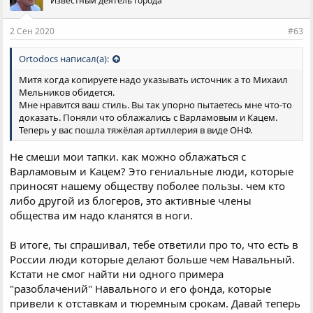
Известный деятель города
2 Сен 2020
#63
Ortodocs написал(а):
Митя когда копируете надо указывать источник а то Михаил
Мельников обидется.
Мне нравится ваш стиль. Вы так упорно пытаетесь мне что-то
доказать. Поняли что облажались с Варламовым и Кацем.
Теперь у вас пошла тяжёлая артиллерия в виде ОНФ.
Не смеши мои тапки. как можно облажаться с
Варламовым и Кацем? Это гениальные люди, которые
приносят нашему обществу поболее пользы. чем кто
либо другой из блогеров, это активные члены
общества им надо кланятся в ноги.
В итоге, ты спрашивал, тебе ответили про то, что есть в
России люди которые делают больше чем Навальный.
Кстати не смог найти ни одного примера
"разоблачений" Навального и его фонда, которые
привели к отставкам и тюремным срокам. Давай теперь