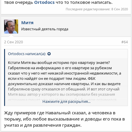
твоя очередь
Ortodocs
что то толковое написать.
Последнее редактирование:
8 Сен 2020
Митя
Известный деятель города
2 Сен 2020
#64
Ortodocs написал(а):
Кстати Митя вы вообще историю про квартиру знаете?
Габрелянов на информацию о его квартире за рубежом
сказал что у него нет никакой иностранной недвижимости, а
если кто найдёт он ее подарит тем людям. ФБК
документально доказал наличие квартиры. И как вы видите
Габрелянов сразу отказался от обещаний. И вот этот случай
Митя ваш автор у которого вы скопировали без указания
источника пишет что это Навальный с фондом осрамился.
Нажмите для раскрытия...
Ептвою Митя вы вообще читали этот бред? Т.е. то что
Габрелянов обосрался переводится как будто это Навальный
Жду примеров где Навальный сказал, а человека в
облажался. Ну как можно такую херню копировать Митя? И
тюрьму, ибо любое высказывание и доводы его пока в
как можно вообще читать этого автора который по факту
унитаз и для развлечения граждан.
просто помойка какая-то.