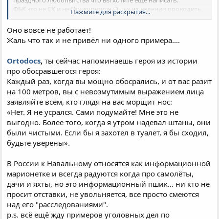
ФБК это не СК и не Прокуратура. Это в их ведении проводить
Нажмите для раскрытия...
доследственные проверки, возбуждать уголовные дела и
проверять их законность. Но эти же органы сами являются
Оно вовсе не работает!
частью коррупционной системы России. Поэтому как пчелы
Жаль что так и не привёл ни одного примера....
могут быть против меда? Для дел с высокопоставленными
чиновниками им нужна команда "фас" из Кремля или
Ortodocs
,
ты сейчас напоминаешь героя из истории
околокремлевского окружения. Вы можете с этим не
соглашаться но это вполне очевидно. Поэтому если у вас
про обосравшегося героя:
Митя есть вопросы почему после расследований ФБК не
Каждый раз, когда вы мощно обосрались, и от вас разит
возбуждены уголовные дела то задавайте вопросы
на 100 метров, вы с невозмутимым выражением лица
соответствующим органам. Могу вам даже предложить одно
заявляйте всем, кто глядя на вас морщит нос:
из расследований. Это про Мишустина и его зятя Удодова, на
«Нет. Я не усрался. Сами подумайте! Мне это не
тот момент правда ФБК не знал что он зять. Вкратце медуза
выгодно. Более того, когда я утром надевал штаны, они
об этом писала
тут
. В любой нормальной стране это уже был
бы повод для отставки и расследования.
были чистыми. Если бы я захотел в туалет, я бы сходил,
Хотя я вспомнил. Все таки ФБК послужил поводом для одного
будьте уверены».
уголовного дела. Это дело про отмывание сначала
миллиарда, а потом когда поняли что ипанулись с суммой
В России к Навальному относятся как информационной
это стало 70млн рублей, через ФБК. Уже год ведут
марионетке и всегда радуются когда про самолёты,
расследование сотня бравых следователей по особо важным
дачи и яхты, но это информационный пшик... ни кто не
делами. Но до сих пор ничего родить не могут. А вы говорите
ФБК плохо работает.
просит отставки, не увольняется, все просто смеются
над его "расследованиями".
р.s. всё ещё жду примеров уголовных дел по