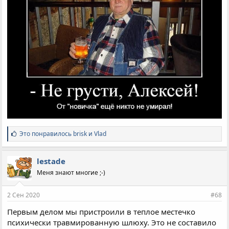
С
Это понравилось
brisk
и
Vlad
и
м
п
lestade
а
Меня знают многие ;-)
т
и
и
2 Сен 2020
#68
:
Первым делом мы пристроили в теплое местечко
психически травмированную шлюху. Это не составило