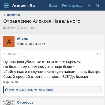
Вход
Регистрация
Политика
Отравление Алексея Навального
А
Д
Aliens
21 Авг 2020
в
а
т
т
Aliens
о
A
а
Меня знают многие ;-)
р
н
т
а
е
ч
2 Сен 2020
#61
м
а
ы
л
Ну Немцова убили же в 100м от стен Кремля!
а
По большому счету кому это надо было?
Убийцу (как и в случае в Кеннеди) нашли очень быстро.
Самый простой ответ на вопросы ВСЕГДА бывает
верным.
С
Это понравилось
Kolhoz
и
Митя
и
м
п
Ortodocs
а