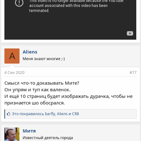
Aliens
A
Меня знают многие ;-)
4 Сен 2020
#77
Смысл что-то доказывать Мите?
Он упрям и туп как валенок.
И ещё 10 страниц будет изображать дурачка, чтобы не
признается шо обосрался.
С
Это понравилось
barfly
,
Aliens
и
CR8
и
м
п
Митя
а
Известный деятель города
т