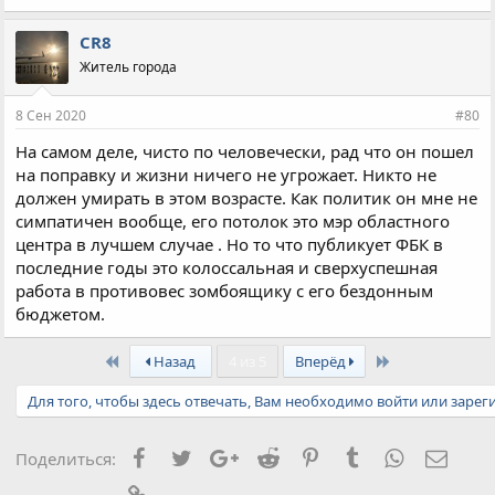
CR8
Житель города
8 Сен 2020
#80
На самом деле, чисто по человечески, рад что он пошел
на поправку и жизни ничего не угрожает. Никто не
должен умирать в этом возрасте. Как политик он мне не
симпатичен вообще, его потолок это мэр областного
центра в лучшем случае . Но то что публикует ФБК в
последние годы это колоссальная и сверхуспешная
работа в противовес зомбоящику с его бездонным
бюджетом.
First
Last
Назад
4 из 5
Вперёд
Для того, чтобы здесь отвечать, Вам необходимо войти или зарег
Facebook
Twitter
Google+
Reddit
Pinterest
Tumblr
WhatsApp
Элект
Поделиться:
Ссылка