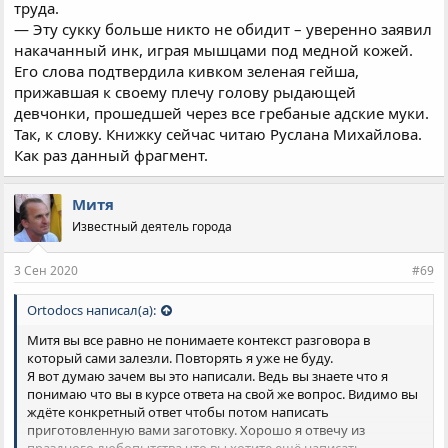
труда.
— Эту сукку больше никто не обидит – уверенно заявил
накачанный инк, играя мышцами под медной кожей.
Его слова подтвердила кивком зеленая гейша,
прижавшая к своему плечу голову рыдающей
девчонки, прошедшей через все гребаные адские муки.
Так, к слову. Книжку сейчас читаю Руслана Михайлова.
Как раз данный фрагмент.
Митя
Известный деятель города
3 Сен 2020
#69
Ortodocs написал(а):
Митя вы все равно не понимаете контекст разговора в
который сами залезли. Повторять я уже не буду.
Я вот думаю зачем вы это написали. Ведь вы знаете что я
понимаю что вы в курсе ответа на свой же вопрос. Видимо вы
ждёте конкретный ответ чтобы потом написать
приготовленную вами заготовку. Хорошо я отвечу из
праздного любопытства что вы хотите ещё написать.