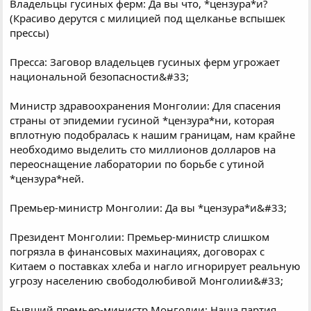
Владельцы гусиных ферм: Да вы что, *цензура*и?
(Красиво дерутся с милицией под щелканье вспышек
прессы)
Пресса: Заговор владельцев гусиных ферм угрожает
национальной безопасности&#33;
Министр здравоохранения Монголии: Для спасения
страны от эпидемии гусиной *цензура*ни, которая
вплотную подобралась к нашим границам, нам крайне
необходимо выделить сто миллионов долларов на
переоснащение лаборатории по борьбе с утиной
*цензура*ней.
Премьер-министр Монголии: Да вы *цензура*и&#33;
Президент Монголии: Премьер-министр слишком
погрязла в финансовых махинациях, договорах с
Китаем о поставках хлеба и нагло игнорирует реальную
угрозу населению свободолюбивой Монголии&#33;
Бывший премьер-министр Монголии: Наша партия