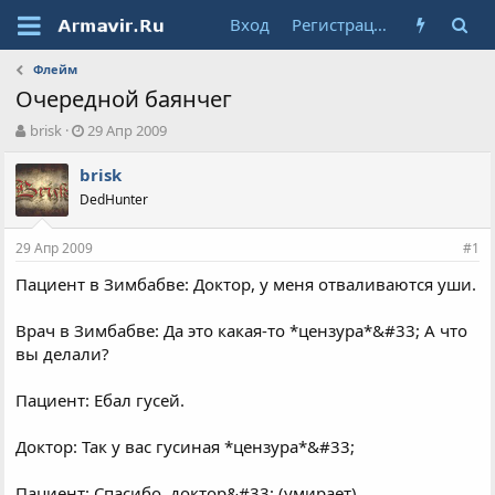
Вход
Регистрация
Флейм
Очередной баянчег
А
Д
brisk
29 Апр 2009
в
а
т
т
brisk
о
а
DedHunter
р
н
т
а
29 Апр 2009
е
ч
#1
м
а
Пациент в Зимбабве: Доктор, у меня отваливаются уши.
ы
л
а
Врач в Зимбабве: Да это какая-то *цензура*&#33; А что
вы делали?
Пациент: Ебал гусей.
Доктор: Так у вас гусиная *цензура*&#33;
Пациент: Спасибо, доктор&#33; (умирает)