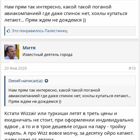
Нам прям так интересно, какой такой поганой
авиакомпанией где даже спинок нет, хохлы купаться
летают... Прям ждем не дождемся ))
С
Это понравилось
Палестинец
и
м
п
Митя
а
Известный деятель города
т
и
и
20 Фев 2020
#10
:
Diesell написал(а):
Нам прям так интересно, какой такой поганой
авиакомпанией где даже спинок нет, хохлы купаться летают...
Прям ждем не дождемся ))
Кстати Wizzair или туркиши летят в треть цены и
ехидничать не стоит, при оформлении индивидуально
вдвое , а то и в трое дешевле отдых на пару - тройку
недель. А про Wizz вовсе молчу, за десятку ойро катают.
ждём ответ от автора.