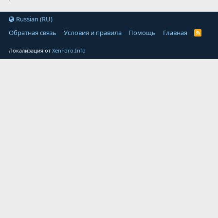
Russian (RU)
Обратная связь
Условия и правила
Помощь
Главная
Локализация от
XenForo.Info