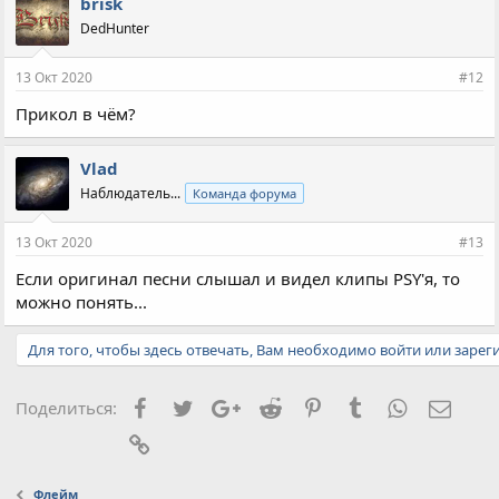
brisk
DedHunter
13 Окт 2020
#12
Прикол в чём?
Vlad
Наблюдатель...
Команда форума
13 Окт 2020
#13
Если оригинал песни слышал и видел клипы PSY'я, то
можно понять...
Для того, чтобы здесь отвечать, Вам необходимо войти или зарег
Facebook
Twitter
Google+
Reddit
Pinterest
Tumblr
WhatsApp
Элект
Поделиться:
Ссылка
Флейм