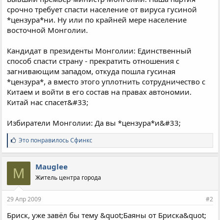
срочно требует спасти население от вируса гусиной
*цензура*ни. Ну или по крайней мере население
восточной Монголии.
Кандидат в президенты Монголии: Единственный
способ спасти страну - прекратить отношения с
загнивающим западом, откуда пошла гусиная
*цензура*, а вместо этого уплотнить сотрудничество с
Китаем и войти в его состав на правах автономии.
Китай нас спасет&#33;
Избиратели Монголии: Да вы *цензура*и&#33;
С
Это понравилось
Сфинкс
и
м
п
Mauglee
M
а
Житель центра города
т
и
и
29 Апр 2009
#2
:
Бриск, уже завёл бы тему &quot;Баяны от Бриска&quot;