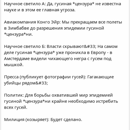
Научное светило А: Да, гусиная *цензура* не известна
науке и в этом ее главная угроза.
Авиакомпания Конго Эйр: Мы прекращаем все полеты
в Зимбабве до разрешения эпидемии гусиной
*цензура*ни.
Научное светило Б: Власти скрывают&#33; На самом
деле гусиная *цензура* уже проникла в Европу - в
Амстердаме видели чихающего негра с гусем под
мышкой.
Пресса (публикует фотографии гусей): Гагакающие
убийцы рядом&#33;
Политик: Для борьбы охватившей мир эпидемией
гусиной *цензура*ни крайне необходимо истребить
всех гусей.
Милиция (козыряет): Будет сделано.