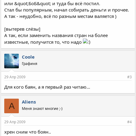
или &quot;БоБ&quot; и туда бы всё постил.
Стал бы популярным, начал собирать деньги и прочее.
А так - неудобно, всё по разным местам валяется )
[вытерев слёзы]
А так, если заменить названия стран на более
известные, получится то, что надо
Coole
Графиня
29 Апр 2009
#3
Для кого баян, а я первый раз читаю...
Aliens
A
Меня знают многие ;-)
29 Апр 2009
#4
хрен сним что боян..