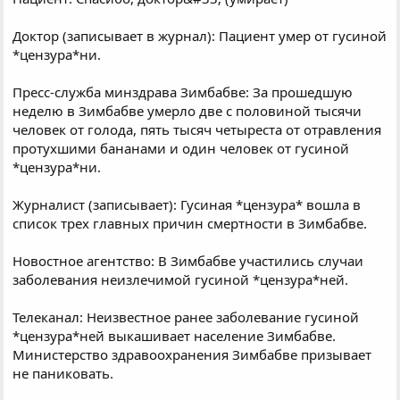
Доктор (записывает в журнал): Пациент умер от гусиной
*цензура*ни.
Пресс-служба минздрава Зимбабве: За прошедшую
неделю в Зимбабве умерло две с половиной тысячи
человек от голода, пять тысяч четыреста от отравления
протухшими бананами и один человек от гусиной
*цензура*ни.
Журналист (записывает): Гусиная *цензура* вошла в
список трех главных причин смертности в Зимбабве.
Новостное агентство: В Зимбабве участились случаи
заболевания неизлечимой гусиной *цензура*ней.
Телеканал: Неизвестное ранее заболевание гусиной
*цензура*ней выкашивает население Зимбабве.
Министерство здравоохранения Зимбабве призывает
не паниковать.