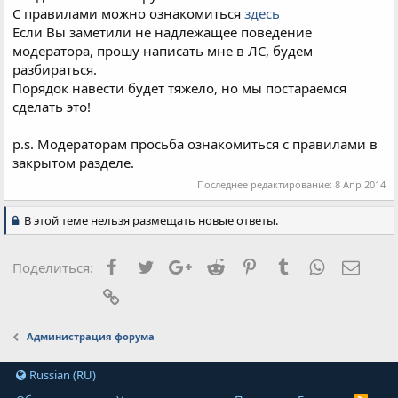
С правилами можно ознакомиться
здесь
Если Вы заметили не надлежащее поведение
модератора, прошу написать мне в ЛС, будем
разбираться.
Порядок навести будет тяжело, но мы постараемся
сделать это!
p.s. Модераторам просьба ознакомиться с правилами в
закрытом разделе.
Последнее редактирование:
8 Апр 2014
В этой теме нельзя размещать новые ответы.
Facebook
Twitter
Google+
Reddit
Pinterest
Tumblr
WhatsApp
Элект
Поделиться:
Ссылка
Администрация форума
Russian (RU)