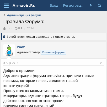
Вход
Регистрация
Администрация форума
Правила Форума!
А
Д
root
8 Апр 2014
в
а
В этой теме нельзя размещать новые ответы.
т
т
о
а
р
н
root
т
а
Администратор
Команда форума
е
ч
м
а
ы
л
8 Апр 2014
#1
а
Доброго времени!
Администрация форума armavir.ru, приняли новые
правила, которые теперь являются нашей
конституцией!
Прошу всех ознакомиться с ними.
Модераторы, администраторы, теперь будут
действовать согласно этих правил.
Введена система нарушений.