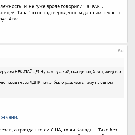
длежность. И не "уже вроде говорили", а ФАКТ.
льницей. Типа "по неподтверждённым данным некоего
ус. Атас!
#55
ирусом НЕКИТАЙЦЕ? Ну там русский, скандинав, бритт, жид(хер
еделю назад глава ЛДПР начал было развивать тему на одном
.
времени..
ли, а граждан то ли США, то ли Канады... Тихо без