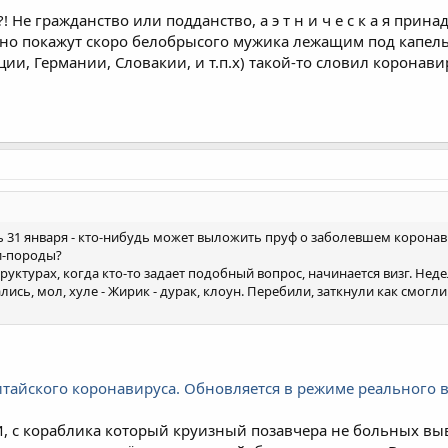
 Не гражданство или подданство, а э т н и ч е с к а я прина
ятно покажут скоро белобрысого мужика лежащим под капе
и, Германии, Словакии, и т.п.х) такой-то словил коронавир
 31 января - кто-нибудь может выложить пруф о заболевшем коронав
ти-породы?
структурах, когда кто-то задает подобный вопрос, начинается визг. Н
ись, мол, хуле - Жирик - дурак, клоун. Перебили, заткнули как смогли
итайского коронавируса. Обновляется в режиме реального 
 с кораблика который круизный позавчера не больных вывез