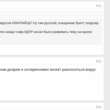
#52
ирусом НЕКИТАЙЦЕ? Ну там русский, скандинав, бритт, жид(хер
еделю назад глава ЛДПР начал было развивать тему на одном
.
#53
ьная диарея и испарениями может разноситься вирус
#54