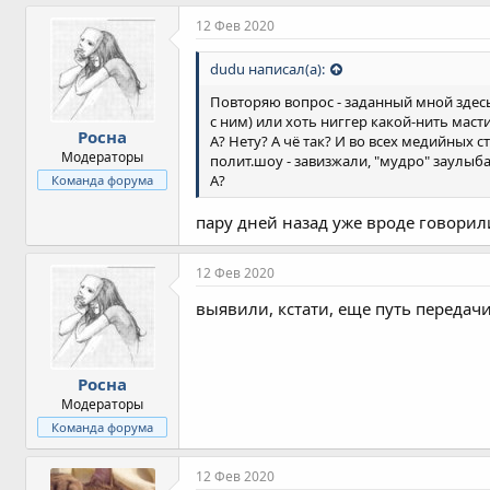
12 Фев 2020
dudu написал(а):
Повторяю вопрос - заданный мной здесь
с ним) или хоть ниггер какой-нить мас
Росна
А? Нету? А чё так? И во всех медийных 
Модераторы
полит.шоу - завизжали, "мудро" заулыбал
А?
Команда форума
пару дней назад уже вроде говорил
12 Фев 2020
выявили, кстати, еще путь передач
Росна
Модераторы
Команда форума
12 Фев 2020