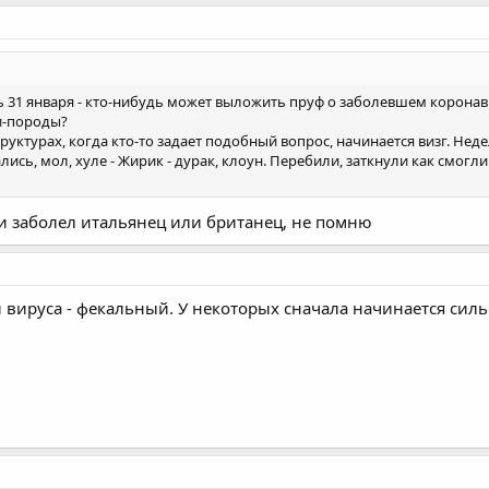
 31 января - кто-нибудь может выложить пруф о заболевшем коронав
ти-породы?
структурах, когда кто-то задает подобный вопрос, начинается визг. Н
ись, мол, хуле - Жирик - дурак, клоун. Перебили, заткнули как смогли
и заболел итальянец или британец, не помню
и вируса - фекальный. У некоторых сначала начинается сил