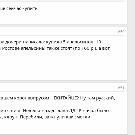
чше сейчас купить
#50
ера дочери написала: купила 5 апельсинов, 10
Ростове апельсины также стоят (по 160 р.), а вот
#51
левшем коронавирусом НЕКИТАЙЦЕ? Ну там русский,
нается визг. Неделю назад глава ЛДПР начал было
к, клоун. Перебили, заткнули как смогли.