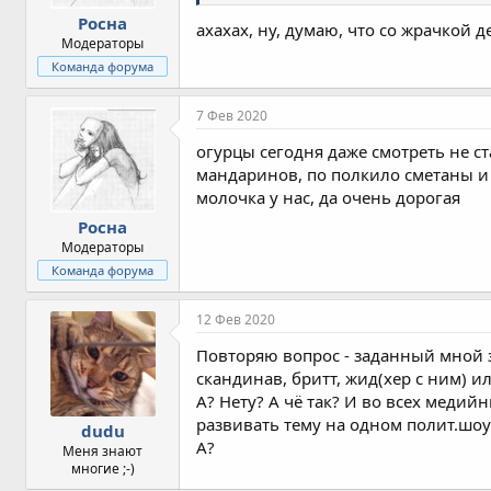
Росна
ахахах, ну, думаю, что со жрачкой 
Модераторы
Команда форума
7 Фев 2020
огурцы сегодня даже смотреть не ст
мандаринов, по полкило сметаны и тв
молочка у нас, да очень дорогая
Росна
Модераторы
Команда форума
12 Фев 2020
Повторяю вопрос - заданный мной 
скандинав, бритт, жид(хер с ним) и
А? Нету? А чё так? И во всех медий
развивать тему на одном полит.шоу 
dudu
А?
Меня знают
многие ;-)