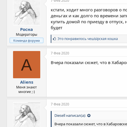
7 Фев 2020
кстати, ходит много разговоров о п
деньгах и как долго по времени зат
купить домой по приезду в отпуск, 
будет
Росна
Модераторы
С
Это понравилось
чешЫрская кошка
Команда форума
и
м
п
7 Фев 2020
а
A
т
Вчера показали сюжет, что в Хабаров
и
и
:
Aliens
Меня знают
многие ;-)
7 Фев 2020
Diesell написал(а):
Вчера показали сюжет, что в Хабаровске 