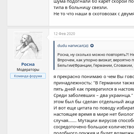
шума подогнали 60 карет скорой по
типа в больницу свезли.
Не то что наши в скотовозах с двум
12 Фев 2020
dudu написал(а):
Росна, ну сколько можно повторять?! Не 
Впрочем, как упорно визжат, вероятно
Росна
Бельгии(Франции, Германии, Словакии, и 
Модераторы
я прекрасно понимаю о чем Вы гово
Команда форума
принадлежность: "В Германии также
пять дней как превратился в насто
Среди заболевших – два украинца.
этом был бы сделан отдельный акце
И вот еще цитата по поводу избир
настоящее время в мире нет биолог
случая....... Мутации вирусов спос
сосредоточено большое количество
подобного оружия и будет возможно