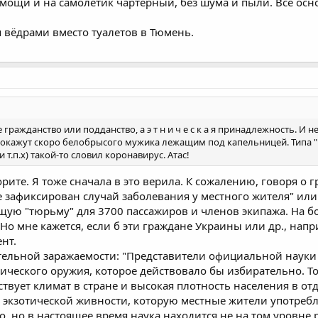
мощи и на самолётик чартерный, без шума и пыли. Все осн
я вёдрами вместо туалетов в Тюмень.
гражданство или подданство, а э т н и ч е с к а я принадлежность. И н
 покажут скоро белобрысого мужика лежащим под капельницей. Типа
т.п.х) такой-то словил коронавирус. Атас!
рите. Я тоже сначала в это верила. К сожалению, говоря о
 зафиксирован случай заболевания у местного жителя" или
ящую "тюрьму" для 3700 пассажиров и членов экипажа. На б
"
Но мне кажется, если б эти граждане Украины или др., нап
нт.
ательной заражаемости: "Представители официальной науки
ического оружия, которое действовало бы избирательно. То,
обствует климат в стране и высокая плотность населения в от
 экзотической живности, которую местные жители употребл
, но в настоящее время наука находится не на том уровне 