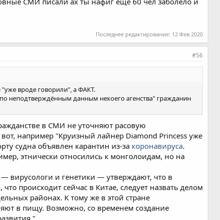
овные СМИ писали ах ты нафиг ещё 60 чел заболело и
Последнее редактирование:
12 Фев 2020
#56
е "уже вроде говорили", а ФАКТ.
 "по неподтверждённым данным некоего агенства" гражданин
 гражданстве в СМИ не уточняют расовую
 вот, например "Круизный лайнер Diamond Princess уже
орту судна объявлен карантин из-за
коронавируса
.
ример, этнически относились к монголоидам, но на
 — вирусологи и генетики — утверждают, что в
 что происходит сейчас в Китае, следует назвать делом
дельных районах. К тому же в этой стране
яют в пищу. Возможно, со временем создание
развития."