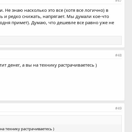
#47
. Не знаю насколько это все (хотя все логично) в
ть и редко снижать, напрягает. Мы думали кое-что
родня примет). Думаю, что дешевле все равно уже не
#48
тит денег, а вы на технику растрачиваетесь )
#49
 на технику растрачиваетесь )