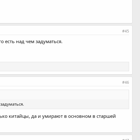
#45
то есть над чем задуматься.
#46
 задуматься.
лько китайцы, да и умирают в основном в старшей