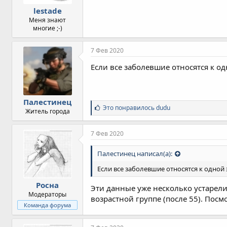
lestade
Меня знают
многие ;-)
7 Фев 2020
Если все заболевшие относятся к од
Палестинец
С
Это понравилось
dudu
Житель города
и
м
п
7 Фев 2020
а
т
Палестинец написал(а):
и
и
Если все заболевшие относятся к одной 
:
Росна
Эти данные уже несколько устарели
Модераторы
возрастной группе (после 55). Пос
Команда форума