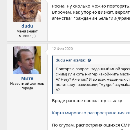
Росна, ну сколько можно повторять?!
Впрочем, как упорно визжат, веро
агенства" гражданин Бельгии(Франци
dudu
Меня знают
многие ;-)
12 Фев 2020
dudu написал(а):
Повторяю вопрос - заданный мной здесь
с ним) или хоть ниггер какой-нить мас
Митя
А? Нету? А чё так? И во всех медийных 
Известный деятель
полит.шоу - завизжали, "мудро" заулыбал
города
А?
Вроде раньше постил эту ссылку
Карта мирового распространения к
По слухам, распостраняющихся СМИ,