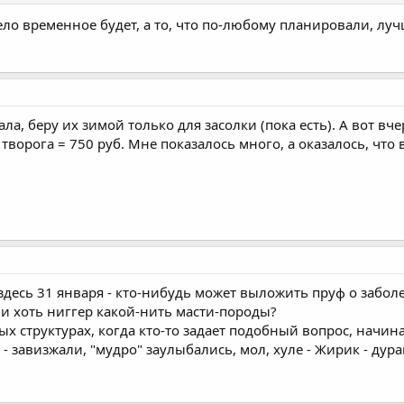
дело временное будет, а то, что по-любому планировали, лу
ала, беру их зимой только для засолки (пока есть). А вот вч
орога = 750 руб. Мне показалось много, а оказалось, что в 
здесь 31 января - кто-нибудь может выложить пруф о забо
ли хоть ниггер какой-нить масти-породы?
ных структурах, когда кто-то задает подобный вопрос, начи
- завизжали, "мудро" заулыбались, мол, хуле - Жирик - дура