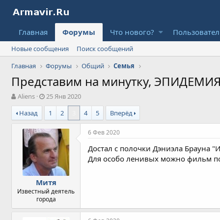
Главная
Форумы
Что нового?
Пользовате
Новые сообщения
Поиск сообщений
Главная
Форумы
Общий
Семья
Представим на минутку, ЭПИДЕМИ
А
Д
Aliens
25 Янв 2020
в
а
Назад
1
2
3
4
5
Вперёд
т
т
о
а
р
н
6 Фев 2020
т
а
Достал с полочки Дэниэла Брауна "
е
ч
м
а
Для особо ленивых можно фильм по
ы
л
а
Митя
Известный деятель
города