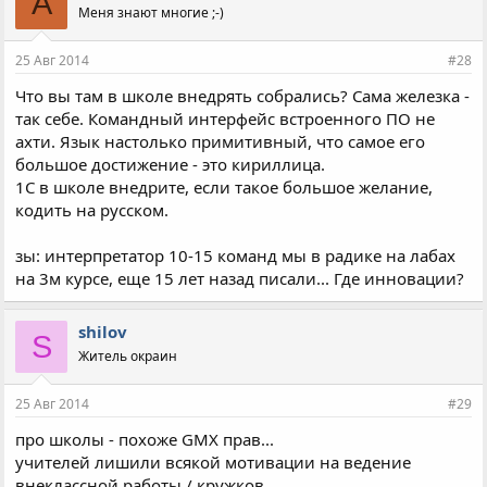
A
Меня знают многие ;-)
25 Авг 2014
#28
Что вы там в школе внедрять собрались? Сама железка -
так себе. Командный интерфейс встроенного ПО не
ахти. Язык настолько примитивный, что самое его
большое достижение - это кириллица.
1С в школе внедрите, если такое большое желание,
кодить на русском.
зы: интерпретатор 10-15 команд мы в радике на лабах
на 3м курсе, еще 15 лет назад писали... Где инновации?
shilov
S
Житель окраин
25 Авг 2014
#29
про школы - похоже GMX прав...
учителей лишили всякой мотивации на ведение
внеклассной работы / кружков...