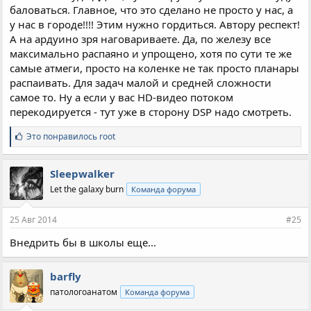
баловаться. Главное, что это сделано не просто у нас, а
у нас в городе!!!! Этим нужно гордиться. Автору респект!
А на ардуино зря наговариваете. Да, по железу все
максимально распаяно и упрощено, хотя по сути те же
самые атмеги, просто на коленке не так просто планары
распаивать. Для задач малой и средней сложности
самое то. Ну а если у вас HD-видео потоком
перекодируется - тут уже в сторону DSP надо смотреть.
С
Это понравилось
root
и
м
п
Sleepwalker
а
Let the galaxy burn
Команда форума
т
и
и
25 Авг 2014
#25
:
Внедрить бы в школы еще...
barfly
патологоанатом
Команда форума