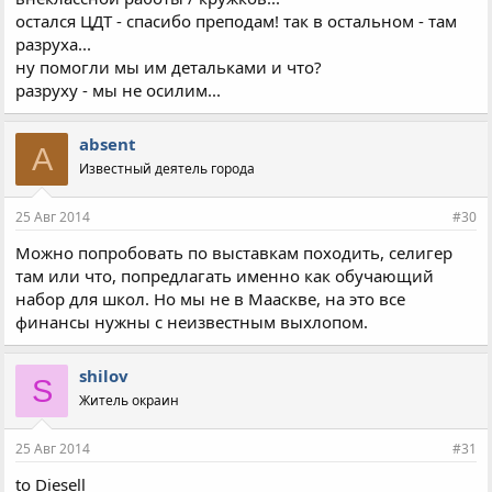
остался ЦДТ - спасибо преподам! так в остальном - там
разруха...
ну помогли мы им детальками и что?
разруху - мы не осилим...
absent
A
Известный деятель города
25 Авг 2014
#30
Можно попробовать по выставкам походить, селигер
там или что, попредлагать именно как обучающий
набор для школ. Но мы не в Мааскве, на это все
финансы нужны с неизвестным выхлопом.
shilov
S
Житель окраин
25 Авг 2014
#31
to Diesell