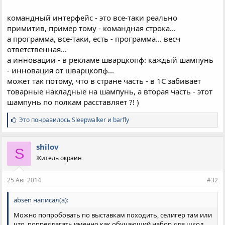
командный интерфейс - это все-таки реально
примитив, пример тому - командная строка...
а программа, все-таки, есть - программа... весч
ответственная...
а инновации - в рекламе шварцкопф: каждый шампунь
- инновация от шварцкопф...
может так потому, что в стране часть - в 1С забивает
товарные накладные на шампунь, а вторая часть - этот
шампунь по полкам расставляет ?! )
С
Это понравилось
Sleepwalker
и
barfly
и
м
п
shilov
S
а
Житель окраин
т
и
и
25 Авг 2014
#32
:
absen написал(а):
Можно попробовать по выставкам походить, селигер там или
что, попредлагать именно как обучающий набор для школ.