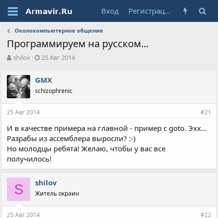
Вход
Регистрация
Околокомпьютерное общение
Программируем на русском...
А
Д
shilov
25 Авг 2014
в
а
т
т
GMX
о
а
schizophrenic
р
н
т
а
е
ч
25 Авг 2014
#21
м
а
ы
л
И в качестве примера на главной - пример с goto. Эхх...
а
Разрабы из ассемблера выросли? :-)
Но молодцы ребята! Желаю, чтобы у вас все
получилось!
shilov
S
Житель окраин
25 Авг 2014
#22