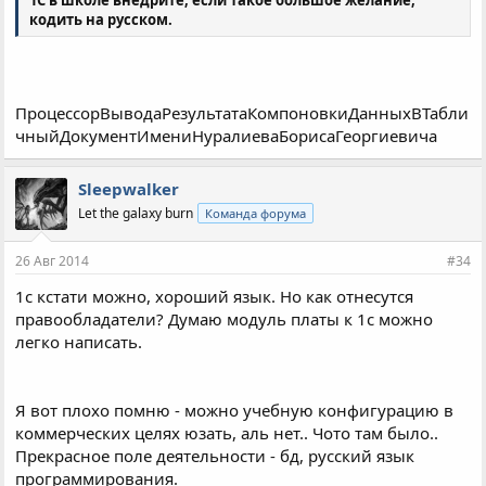
1С в школе внедрите, если такое большое желание,
кодить на русском.
ПроцессорВыводаРезультатаКомпоновкиДанныхВТабли
чныйДокументИмениНуралиеваБорисаГеоргиевича
Sleepwalker
Let the galaxy burn
Команда форума
26 Авг 2014
#34
1с кстати можно, хороший язык. Но как отнесутся
правообладатели? Думаю модуль платы к 1с можно
легко написать.
Я вот плохо помню - можно учебную конфигурацию в
коммерческих целях юзать, аль нет.. Чото там было..
Прекрасное поле деятельности - бд, русский язык
программирования.