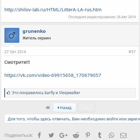
http://shilov-lab.ru/HTML/LitterA-LA-rus.htm
Последнее редактирование:
26 Авг 2014
grunenko
Житель окраин
27 Окт 2014
#37
Смотрите!!!
https://vk.com/video-69915658_170679057
С
Это понравилось
barfly
и
Sleepwalker
и
м
First
п
Назад
2 из 2
а
т
Для того, чтобы здесь отвечать, Вам необходимо войти или зарег
и
и
:
Facebook
Twitter
Google+
Reddit
Pinterest
Tumblr
WhatsApp
Элект
Поделиться: