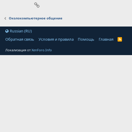
Ссылка
Околокомпьютерное общение
Russian (RU)
Обратная связь
Условия и правила
Помощь
Главная
Локализация от
XenForo.Info