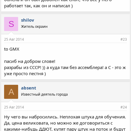
работает так, как он и написал )
shilov
S
Житель окраин
25 Авг 2014
#23
to GMX
пасиб на добром слове!
разрабы из СССР! )) а куда там без ассемблера! а С - это ж
уже просто пестня )
absent
A
Известный деятель города
25 Авг 2014
#24
Ну чего вы набросились. Неплохая штука для обучения.
Да, цена великовата, но можно же договориться с
какими-нибудь ДДЮТ, купят пару штук на поток и будут