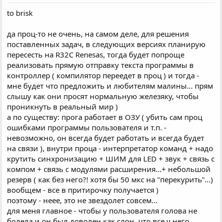
to brisk
да проц-то не очень, на самом деле, для решения
поставленных задач, в следующих версиях планирую
пересесть на R32C Renesas, тогда будет попроще
реализовать прямую отправку текста программы в
контроллер ( компилятор переедет в проц ) и тогда -
мне будет что предложить и любителям малины... прям
слышу как они просят нормальную железяку, чтобы
проникнуть в реальный мир )
а по существу: прога работает в ОЗУ ( убить сам проц
ошибками программы пользователя и т.п. -
невозможно, он всегда будет работать и всегда будет
на связи ), внутри проца - интерпретатор команд + надо
крутить синхронизацию + ШИМ для LED + звук + связь с
компом + связь с модулями расширения...+ небольшой
резерв ( как без него?! хотя бы 50 мкс на "перекурить"...)
вообщем - все в притирочку получается )
поэтому - неее, это не звездолет совсем...
для меня главное - чтобы у пользователя голова не
болела и он был доволен как слон, что все у него