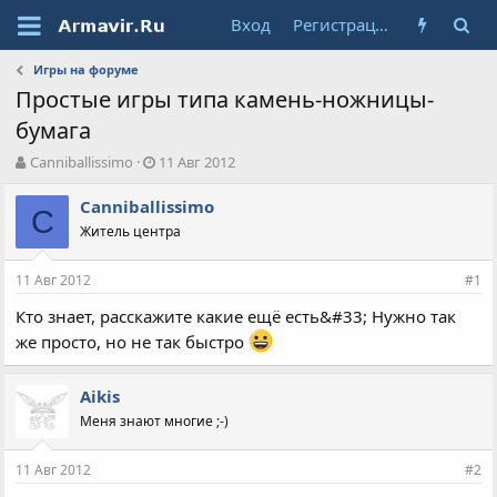
Вход
Регистрация
Игры на форуме
Простые игры типа камень-ножницы-
бумага
А
Д
Canniballissimo
11 Авг 2012
в
а
т
т
Canniballissimo
C
о
а
Житель центра
р
н
т
а
11 Авг 2012
е
ч
#1
м
а
Кто знает, расскажите какие ещё есть&#33; Нужно так
ы
л
же просто, но не так быстро
а
Aikis
Меня знают многие ;-)
11 Авг 2012
#2