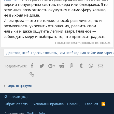
версии популярных слотов, покера или блэкджека. Это
отличная возможность окунуться в атмосферу казино,
не выходя из дома.
Игры дома — это не только способ развлечься, но и
возможность укрепить отношения, развить свои
навыки и даже ощутить лёгкий азарт. Главное —
соблюдать меру и выбирать то, что приносит радость!
Последнее редактирование:
10 Янв 2025
Для того, чтобы здесь отвечать, Вам необходимо войти или зарег
Facebook
Twitter
Google+
Reddit
Pinterest
Tumblr
WhatsApp
Элект
Поделиться:
Ссылка
Игры на форуме
Russian (RU)
Обратная связь
Условия и правила
Помощь
Главная
Локализация от
XenForo.Info