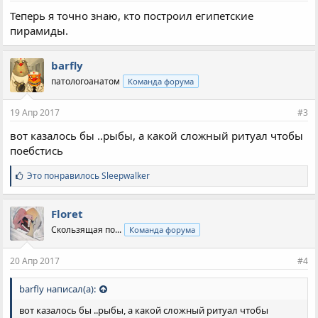
Теперь я точно знаю, кто построил египетские
пирамиды.
barfly
патологоанатом
Команда форума
19 Апр 2017
#3
вот казалось бы ..рыбы, а какой сложный ритуал чтобы
поебстись
С
Это понравилось
Sleepwalker
и
м
п
Floret
а
Скользящая по...
Команда форума
т
и
и
20 Апр 2017
#4
:
barfly написал(а):
вот казалось бы ..рыбы, а какой сложный ритуал чтобы