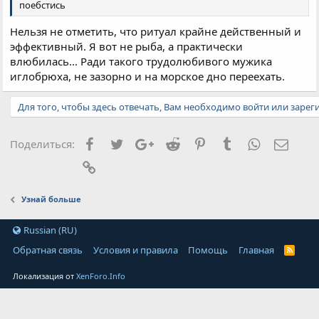
поебстись
Нельзя не отметить, что ритуал крайне действенный и
эффективный. Я вот не рыба, а практически
влюбилась... Ради такого трудолюбивого мужика
иглобрюха, не зазорно и на морское дно переехать.
Для того, чтобы здесь отвечать, Вам необходимо войти или зарег
Facebook
Twitter
Google+
Reddit
Pinterest
Tumblr
WhatsApp
Элект
Поделиться:
Ссылка
Узнай больше
Russian (RU)
Обратная связь
Условия и правила
Помощь
Главная
Локализация от
XenForo.Info