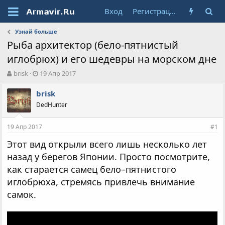
Вход
Регистрация
Узнай больше
Рыба архитектор (бело-пятнистый
иглобрюх) и его шедевры на морском дне
А
Д
brisk
19 Апр 2017
в
а
т
т
brisk
о
а
DedHunter
р
н
т
а
19 Апр 2017
е
ч
#1
м
а
Этот вид открыли всего лишь несколько лет
ы
л
а
назад у берегов Японии. Просто посмотрите,
как старается самец бело–пятнистого
иглобрюха, стремясь привлечь внимание
самок.