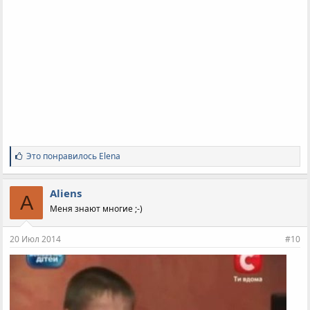
С
Это понравилось
Elena
и
м
п
Aliens
A
а
Меня знают многие ;-)
т
и
и
20 Июл 2014
#10
: