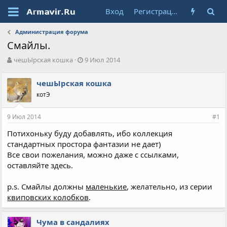
Вход
Регистрация
Администрация форума
Смайлы.
А
Д
чешЫрская кошка
9 Июл 2014
в
а
т
т
чешЫрская кошка
о
а
котЭ
р
н
т
а
е
ч
9 Июл 2014
#1
м
а
ы
л
Потихоньку буду добавлять, ибо коллекция
а
стандартных простора фантазии не дает)
Все свои пожелания, можно даже с ссылками,
оставляйте здесь.
p.s. Смайлы должны
маленькие
, желательно, из серии
квиповских колобков
.
Чума в сандалиях