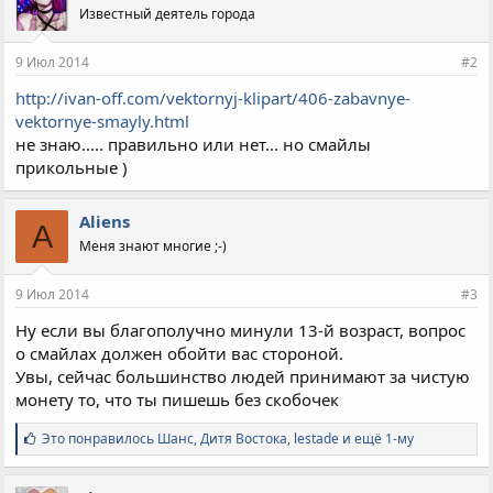
Известный деятель города
9 Июл 2014
#2
http://ivan-off.com/vektornyj-klipart/406-zabavnye-
vektornye-smayly.html
не знаю..... правильно или нет... но смайлы
прикольные )
Aliens
A
Меня знают многие ;-)
9 Июл 2014
#3
Ну если вы благополучно минули 13-й возраст, вопрос
о смайлах должен обойти вас стороной.
Увы, сейчас большинство людей принимают за чистую
монету то, что ты пишешь без скобочек
С
Это понравилось
Шанс
,
Дитя Востока
,
lestade и ещё 1-му
и
м
п