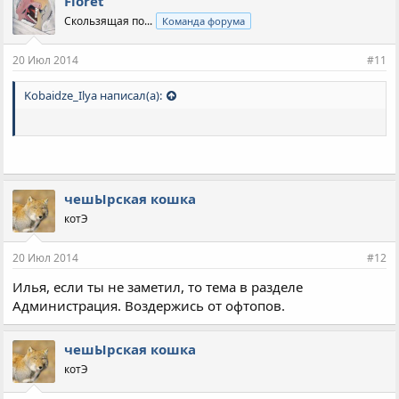
Floret
Скользящая по...
Команда форума
20 Июл 2014
#11
Kobaidze_Ilya написал(а):
чешЫрская кошка
котЭ
20 Июл 2014
#12
Илья, если ты не заметил, то тема в разделе
Администрация. Воздержись от офтопов.
чешЫрская кошка
котЭ