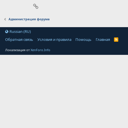
Ссылка
Администрация форума
Russian (RU)
Обратная связь
Условия и правила
Помощь
Главная
Локализация от
XenForo.Info