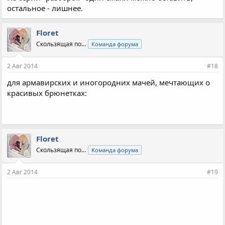
остальное - лишнее.
Floret
Скользящая по...
Команда форума
2 Авг 2014
#18
для армавирских и иногородних мачей, мечтающих о
красивых брюнетках:
Floret
Скользящая по...
Команда форума
2 Авг 2014
#19