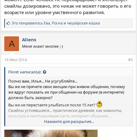
смайлы дозировано, это никак не может говорить о его
возрасте или уровне умственного развития.
С
Это понравилось
Ева
,
Росна
и
чешЫрская кошка
и
м
п
Aliens
A
а
Меня знают многие ;-)
т
и
и
19 Июл 2014
#5
:
Floret написал(а):
Полно вам, Илья... Не усугубляйте...
Вы же не прячете свои эмоции при живом общении, почему
же вдруг показать их при общении на форуме (в интернете)
должно быть зазорно?
Вы же не перестаете улыбаться после 15 лет?
Смайлы устоявшаяся... практически древняя, как мамонты,
культура и неотъемлемая часть интернет общения....
Я лично не вижу ничего плохо, если пользователь поставит
Нажмите для раскрытия...
смайл, выражающий его эмоции в данный момент. Если
человек не перебарщивает и использует смайлы дозировано,