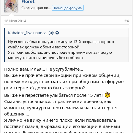
Floret
а
Скользящая по...
Команда форума
т
и
и
18 Июл 2014
#4
:
Kobaidze_Ilya написал(а):
Ну если вы благополучно минули 13-й возраст, вопрос о
смайлах должен обойти вас стороной.
Увы, сейчас большинство людей принимают за чистую
монету то, что ты пишешь без скобочек
Полно вам, Илья... Не усугубляйте...
Вы же не прячете свои эмоции при живом общении,
почему же вдруг показать их при общении на форуме
(в интернете) должно быть зазорно?
Вы же не перестаете улыбаться после 15 лет?
Смайлы устоявшаяся... практически древняя, как
мамонты, культура и неотъемлемая часть интернет
общения....
Я лично не вижу ничего плохо, если пользователь
поставит смайл, выражающий его эмоции в данный
момент. Если человек не перебарщивает и использует