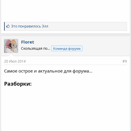
С
Это понравилось
Элл
и
м
п
Floret
а
Скользящая по...
Команда форума
т
и
и
20 Июл 2014
#9
:
Самое острое и актуальное для форума...
Разборки: