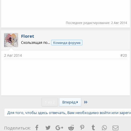
Последнее редактирование:
2 Авг 2014
Floret
Скользящая по...
Команда форума
2 Авг 2014
#20
Last
1 из 2
Вперёд
Для того, чтобы здесь отвечать, Вам необходимо войти или зарег
Facebook
Twitter
Google+
Reddit
Pinterest
Tumblr
WhatsApp
Элект
Поделиться: