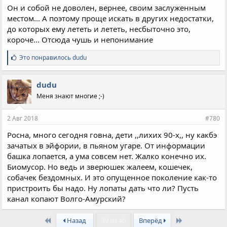
Он и собой не доволен, вернее, своим заслуженным
местом... А поэтому проще искать в других недостатки,
до которых ему лететь и лететь, несбыточно это,
короче... Отсюда чушь и непонимание
С
Это понравилось
dudu
и
м
п
dudu
а
Меня знают многие ;-)
т
и
и
2 Авг 2018
#780
:
Росна, много сегодня говна, дети ,,лихих 90-х,, ну какбэ
зачатых в эйфории, в пьяном угаре. От информации
башка лопается, а ума совсем нет. Жалко конечно их.
Биомусор. Но ведь и зверюшек жалеем, кошечек,
собачек бездомных. И это опущенное поколение как-то
пристроить бы надо. Ну лопаты дать что ли? Пусть
канал копают Волго-Амурский?
First
Last
Назад
39 из 40
Вперёд