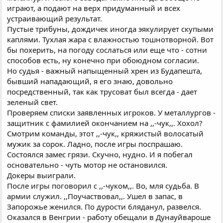
играют, а подают на верх придуманный и всех
устраивающий результат.
Пустые трибуны, дождичек иногда эякулирует скупыми
каплями. Тухлая жара с влажностью тошнотворной. Вот
бы похерить, на погоду сослаться или еще что - сотни
способов есть, ну конечно при обоюдном согласии.
Но судья - важный напыщенный хрен из Будапешта,
бывший нападающий, я его знаю, довольно
посредственный, так как трусоват был всегда - дает
зеленый свет.
Проверяем списки заявленных игроков. У металлургов -
защитник с фамилией окончанием на ,,-чук,,. Хохол?
Смотрим команды, этот ,,-чук,, кряжистый волосатый
мужик за сорок. Ладно, после игры поспрашаю.
Состоялся замес грязи. Скучно, нудно. И я побегал
основательно - чуть мотор не остановился.
Докеры выиграли.
После игры поговорил с ,,-чуком,,. Во, мля судьба. В
армии служил. ,,Поучаствовал,,. Ушел в запас, в
Запорожье женился. По дурости 6ляданул, развелся.
Оказался в Венгрии - работу обещали в Дунауйвароше