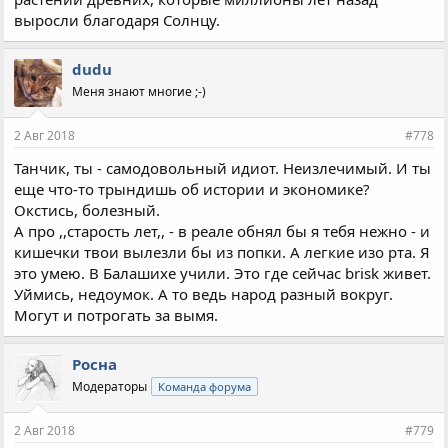
выросли благодаря Солнцу.
dudu
Меня знают многие ;-)
2 Авг 2018
#778
Танчик, ты - самодовольный идиот. Неизлечимый. И ты
еще что-то трындишь об истории и экономике?
Окстись, болезный.
А про ,,старость лет,, - в реале обнял бы я тебя нежно - и
кишечки твои вылезли бы из попки. А легкие изо рта. Я
это умею. В Балашихе учили. Это где сейчас brisk живет.
Уймись, недоумок. А то ведь народ разный вокруг.
Могут и потрогать за вымя.
Росна
Модераторы
Команда форума
2 Авг 2018
#779