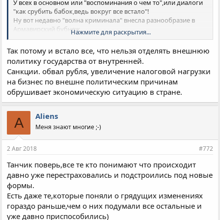
У всех в основном или "воспоминания о чем то",или диалоги
"как срубить бабок,ведь вокруг все встало"!
Ну вот недавно "волна криминала" внесла разнообразие в
Армавирский бубнеж.
Нажмите для раскрытия...
Правда последние несколько дней в кишлаке всплыла новая
тема:"похороны",но быстро уйдет на нет....
Так потому и встало все, что нельзя отделять внешнюю
политику государства от внутренней.
Санкции. обвал рубля, увеличение налоговой нагрузки
на бизнес по внешне политическим причинам
обрушивает экономическую ситуацию в стране.
Aliens
A
Меня знают многие ;-)
2 Авг 2018
#772
Танчик поверь,все те кто понимают что происходит
давно уже перестраховались и подстроились под новые
формы.
Есть даже те,которые поняли о грядущих изменениях
гораздо раньше,чем о них подумали все остальные и
уже давно приспособились)