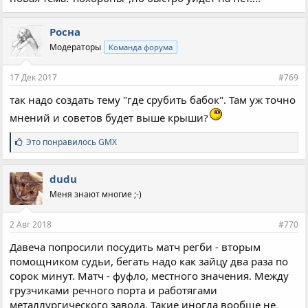
Росна
Модераторы
Команда форума
17 Дек 2017
#769
так надо создать тему "где срубить бабок". Там уж точно
мнений и советов будет выше крыши?
С
Это понравилось
GMX
и
м
п
dudu
а
Меня знают многие ;-)
т
и
и
2 Авг 2018
#770
:
Давеча попросили посудить матч регби - вторым
помощником судьи, бегать надо как зайцу два раза по
сорок минут. Матч - фуфло, местного значения. Между
грузчиками речного порта и работягами
металлургического завода. Такие иногда вообще не