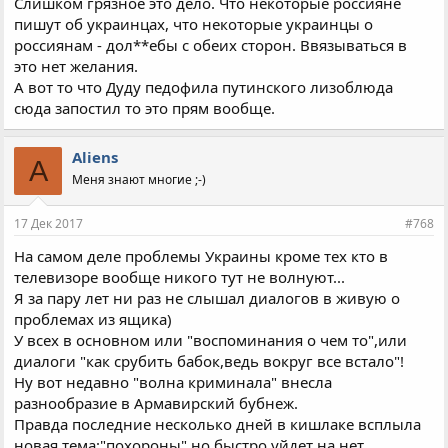
Слишком грязное это дело. Что некоторые россияне
пишут об украинцах, что некоторые украинцы о
россиянам - дол**ебы с обеих сторон. Ввязываться в
это нет желания.
А вот то что Дуду педофила путинского лизоблюда
сюда запостил то это прям вообще.
Aliens
A
Меня знают многие ;-)
17 Дек 2017
#768
На самом деле проблемы Украины кроме тех кто в
телевизоре вообще никого тут не волнуют...
Я за пару лет ни раз не слышал диалогов в живую о
проблемах из ящика)
У всех в основном или "воспоминания о чем то",или
диалоги "как срубить бабок,ведь вокруг все встало"!
Ну вот недавно "волна криминала" внесла
разнообразие в Армавирский бубнеж.
Правда последние несколько дней в кишлаке всплыла
новая тема:"похороны",но быстро уйдет на нет....