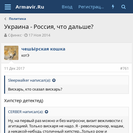
Вход
Регистрация
Политика
Украина - Россия, что дальше?
А
Д
Сфинкс
17 Ноя 2014
в
а
т
т
чешЫрская кошка
о
а
котЭ
р
н
т
а
е
ч
11 Дек 2017
#761
м
а
ы
л
Sleepwalker написал(а):
а
Вискарь, кто сказал вискарь?
Хипстер детектед)
CERBER написал(а):
Ну, на первый раз можно и без матросни, визит вежливости с
агитацией. Только вискаря не надо. Я - революционэр, мадам,
а никакой-нибудь столичный хипстер...Только ром и