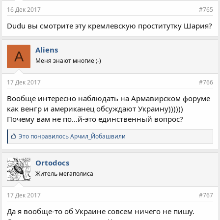
16 Дек 2017
#765
Dudu вы смотрите эту кремлевскую проститутку Шария?
Aliens
A
Меня знают многие ;-)
17 Дек 2017
#766
Вообще интересно наблюдать на Армавирском форуме
как венгр и американец обсуждают Украину))))))
Почему вам не по...й-это единственный вопрос?
С
Это понравилось
Арчил_Йобашвили
и
м
п
Ortodocs
а
Житель мегаполиса
т
и
и
17 Дек 2017
#767
:
Да я вообще-то об Украине совсем ничего не пишу.