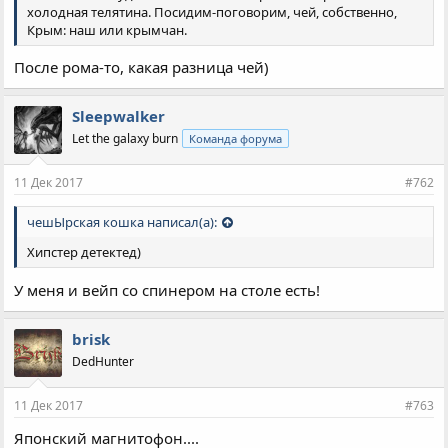
холодная телятина. Посидим-поговорим, чей, собственно,
Крым: наш или крымчан.
После рома-то, какая разница чей)
Sleepwalker
Let the galaxy burn
Команда форума
11 Дек 2017
#762
чешЫрская кошка написал(а):
Хипстер детектед)
У меня и вейп со спинером на столе есть!
brisk
DedHunter
11 Дек 2017
#763
Японский магнитофон....