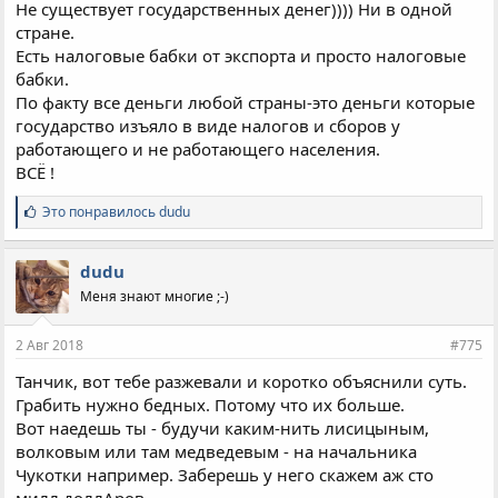
Не существует государственных денег)))) Ни в одной
стране.
Есть налоговые бабки от экспорта и просто налоговые
бабки.
По факту все деньги любой страны-это деньги которые
государство изъяло в виде налогов и сборов у
работающего и не работающего населения.
ВСЁ !
С
Это понравилось
dudu
и
м
п
dudu
а
Меня знают многие ;-)
т
и
и
2 Авг 2018
#775
:
Танчик, вот тебе разжевали и коротко объяснили суть.
Грабить нужно бедных. Потому что их больше.
Вот наедешь ты - будучи каким-нить лисицыным,
волковым или там медведевым - на начальника
Чукотки например. Заберешь у него скажем аж сто
милл.доллАров.