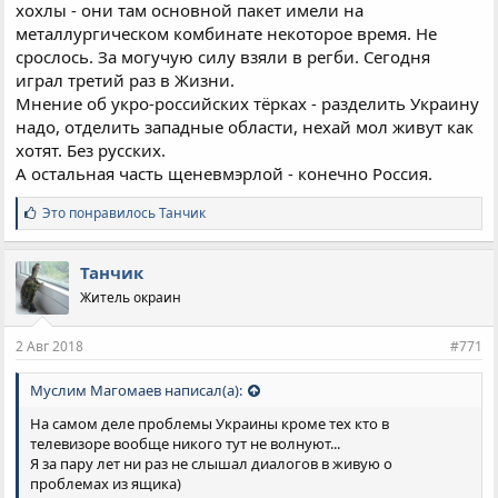
хохлы - они там основной пакет имели на
металлургическом комбинате некоторое время. Не
срослось. За могучую силу взяли в регби. Сегодня
играл третий раз в Жизни.
Мнение об укро-российских тёрках - разделить Украину
надо, отделить западные области, нехай мол живут как
хотят. Без русских.
А остальная часть щеневмэрлой - конечно Россия.
С
Это понравилось
Танчик
и
м
п
Танчик
а
Житель окраин
т
и
и
2 Авг 2018
#771
:
Муслим Магомаев написал(а):
На самом деле проблемы Украины кроме тех кто в
телевизоре вообще никого тут не волнуют...
Я за пару лет ни раз не слышал диалогов в живую о
проблемах из ящика)