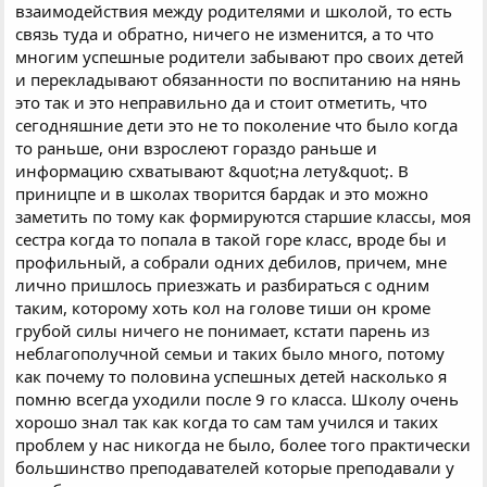
взаимодействия между родителями и школой, то есть
связь туда и обратно, ничего не изменится, а то что
многим успешные родители забывают про своих детей
и перекладывают обязанности по воспитанию на нянь
это так и это неправильно да и стоит отметить, что
сегодняшние дети это не то поколение что было когда
то раньше, они взрослеют гораздо раньше и
информацию схватывают &quot;на лету&quot;. В
приницпе и в школах творится бардак и это можно
заметить по тому как формируются старшие классы, моя
сестра когда то попала в такой горе класс, вроде бы и
профильный, а собрали одних дебилов, причем, мне
лично пришлось приезжать и разбираться с одним
таким, которому хоть кол на голове тиши он кроме
грубой силы ничего не понимает, кстати парень из
неблагополучной семьи и таких было много, потому
как почему то половина успешных детей насколько я
помню всегда уходили после 9 го класса. Школу очень
хорошо знал так как когда то сам там учился и таких
проблем у нас никогда не было, более того практически
большинство преподавателей которые преподавали у