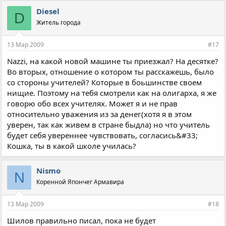
Diesel
D
Житель города
13 Мар 2009
#17
Nazzi, на какой новой машине ты приезжал? На десятке?
Во вторых, отношение о котором ты расскажешь, было
со стороны учителей? Которые в боьшинстве своем
нищие. Поэтому на тебя смотрели как на олигарха, я же
говорю обо всех учителях. Может я и не прав
относительно уважения из за денег(хотя я в этом
уверен, так как живем в стране быдла) но что учитель
будет себя увереннее чувствовать, согласись&#33;
Кошка, ты в какой школе училась?
Nismo
N
Коренной Япончег Армавира
13 Мар 2009
#18
Шилов правильно писал, пока не будет