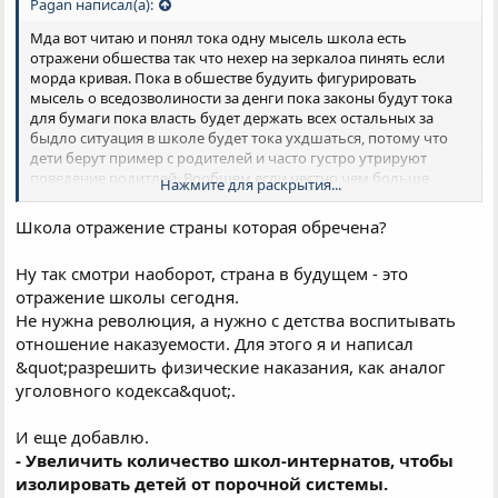
Pagan написал(а):
Мда вот читаю и понял тока одну мысель школа есть
отражени обшества так что нехер на зеркалоа пинять если
морда кривая. Пока в обшестве будуить фигурировать
мысель о вседозволиности за денги пока законы будут тока
для бумаги пока власть будет держать всех остальных за
быдло ситуация в школе будет тока ухдшаться, потому что
дети берут пример с родителей и часто густро утрируют
поведение родитлей. Вообшем если честно чем больше
Нажмите для раскрытия...
смотри и читаю новости тем больше мне кажетсья что страна
уже обречена ее спасет или революяция изнутри и или
Школа отражение страны которая обречена?
революция снаружи.
Ну так смотри наоборот, страна в будущем - это
отражение школы сегодня.
Не нужна революция, а нужно с детства воспитывать
отношение наказуемости. Для этого я и написал
&quot;разрешить физические наказания, как аналог
уголовного кодекса&quot;.
И еще добавлю.
- Увеличить количество школ-интернатов, чтобы
изолировать детей от порочной системы.