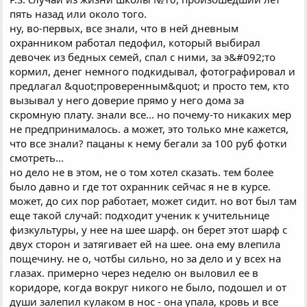
пять назад или около того.
ну, во-первых, все знали, что в ней дневным
охранником работал педофил, который выбирал
девочек из бедных семей, спал с ними, за э&#092;то
кормил, денег немного подкидывал, фотографировал и
предлагал &quot;проверенным&quot; и просто тем, кто
вызывал у него доверие прямо у него дома за
скромную плату. знали все... но почему-то никаких мер
не предпринималось. а может, это только мне кажется,
что все знали? пацаны к нему бегали за 100 руб фотки
смотреть...
но дело не в этом, не о том хотел сказать. тем более
было давно и где тот охранник сейчас я не в курсе.
может, до сих пор работает, может сидит. но вот был там
еще такой случай: подходит ученик к учительнице
физкультуры, у нее на шее шарф. он берет этот шарф с
двух сторон и затягивает ей на шее. она ему влепила
пощечину. не о, чотбы сильно, но за дело и у всех на
глазах. примерно через неделю он выловил ее в
коридоре, когда вокруг никого не было, подошел и от
души залепил кулаком в нос - она упала, кровь и все