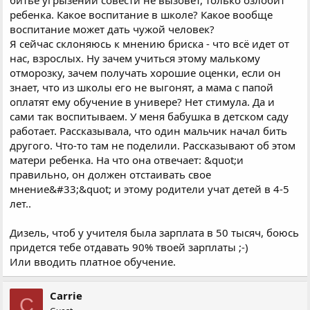
битье угрызений совести не вызовет, только озлобит
ребенка. Какое воспитание в школе? Какое вообще
воспитание может дать чужой человек?
Я сейчас склоняюсь к мнению бриска - что всё идет от
нас, взрослых. Ну зачем учиться этому малькому
отморозку, зачем получать хорошие оценки, если он
знает, что из школы его не выгонят, а мама с папой
оплатят ему обучение в универе? Нет стимула. Да и
сами так воспитываем. У меня бабушка в детском саду
работает. Рассказывала, что один мальчик начал бить
другого. Что-то там не поделили. Рассказывают об этом
матери ребенка. На что она отвечает: &quot;и
правильно, он должен отстаивать свое
мнение&#33;&quot; и этому родители учат детей в 4-5
лет..
Дизель, чтоб у учителя была зарплата в 50 тысяч, боюсь
придется тебе отдавать 90% твоей зарплаты ;-)
Или вводить платное обучение.
Carrie
C