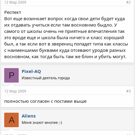
12 Мар 2009
#2
Респект
Вот еще возинкает вопрос когда свои дети будет куда
их отдавать учиться если там восновнмо быдло. У
самого от школы очень не приятные впечатления так
это вроде еще и школа была ничего и класс хороший
был, а так если вот в зверениц попадет типа как классы
с наименшими буквами куда отсевают уродов разных
восновном, как тогда быть там же блин и убить могут.
Pixel-AQ
P
Известный деятель города
12 Мар 2009
#3
полностью согласен с постами выше
Aliens
A
Меня знают многие ;-)