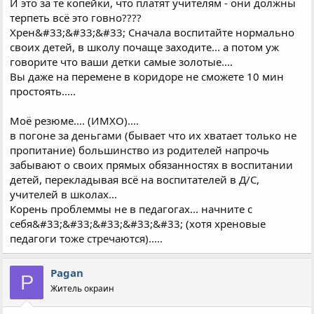
И это за те копейки, что платят учителям - они должны
терпеть всё это говно????
Хрен&#33;&#33;&#33; Сначала воспитайте нормально
своих детей, в школу почаще заходите... а потом уж
говорите что ваши детки самые золотые....
Вы даже на перемене в коридоре не сможете 10 мин
простоять.....
Моё резюме.... (ИМХО)....
в погоне за деньгами (бывает что их хватает только не
пропитание) большинство из родителей напрочь
забывают о своих прямых обязанностях в воспитании
детей, перекладывая всё на воспитателей в Д/С,
учителей в школах...
Корень проблеммы не в педагогах... начните с
себя&#33;&#33;&#33;&#33;&#33; (хотя хреновые
педагоги тоже стречаются).....
Pagan
P
Житель окраин