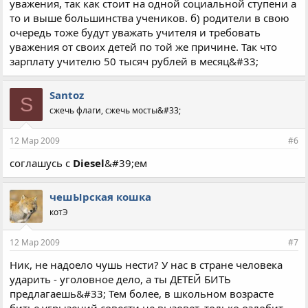
уважения, так как стоит на одной социальной ступени а
то и выше большинства учеников. б) родители в свою
очередь тоже будут уважать учителя и требовать
уважения от своих детей по той же причине. Так что
зарплату учителю 50 тысяч рублей в месяц&#33;
Santoz
S
сжечь флаги, сжечь мосты&#33;
12 Мар 2009
#6
соглашусь с
Diesel
&#39;ем
чешЫрская кошка
котЭ
12 Мар 2009
#7
Ник, не надоело чушь нести? У нас в стране человека
ударить - уголовное дело, а ты ДЕТЕЙ БИТЬ
предлагаешь&#33; Тем более, в школьном возрасте