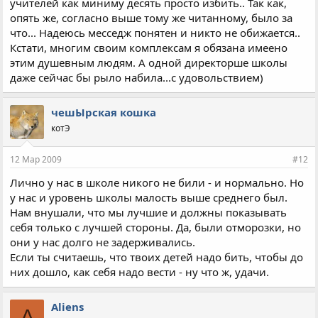
учителей как миниму десять просто избить.. Так как,
опять же, согласно выше тому же читанному, было за
что... Надеюсь месседж понятен и никто не обижается..
Кстати, многим своим комплексам я обязана имеено
этим душевным людям. А одной директорше школы
даже сейчас бы рыло набила...с удовольствием)
чешЫрская кошка
котЭ
12 Мар 2009
#12
Лично у нас в школе никого не били - и нормально. Но
у нас и уровень школы малость выше среднего был.
Нам внушали, что мы лучшие и должны показывать
себя только с лучшей стороны. Да, были отморозки, но
они у нас долго не задерживались.
Если ты считаешь, что твоих детей надо бить, чтобы до
них дошло, как себя надо вести - ну что ж, удачи.
Aliens
A