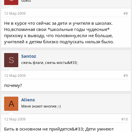
Guest
12 Мар 2009
#8
Не в курсе что сейчас за дети и учителя в школах.
Но,вспоминая свои *школьные годы чудесные*
прихожу к выводу, что половину,если не больше,
учителей к детям близко подпускать нельзя было.
Santoz
S
сжечь флаги, сжечь мосты&#33;
12 Мар 2009
#9
почему?
Aliens
A
Меня знают многие ;-)
12 Мар 2009
#10
Бить в основном не прийдется&#33; Дети умнеют