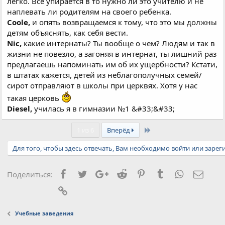
легко. Всё упирается в то нужно ли это учителю и не
наплевать ли родителям на своего ребенка.
Coole,
и опять возвращаемся к тому, что это мы должны
детям объяснять, как себя вести.
Nic,
какие интернаты? Ты вообще о чем? Людям и так в
жизни не повезло, а загоняя в интернат, ты лишний раз
предлагаешь напоминать им об их ущербности? Кстати,
в штатах кажется, детей из неблагополучных семей/
сирот отправляют в школы при церквях. Хотя у нас
такая церковь
Diesel,
училась я в гимназии №1 &#33;&#33;
Last
1 из 6
Вперёд
Для того, чтобы здесь отвечать, Вам необходимо войти или зарег
Facebook
Twitter
Google+
Reddit
Pinterest
Tumblr
WhatsApp
Элект
Поделиться:
Ссылка
Учебные заведения