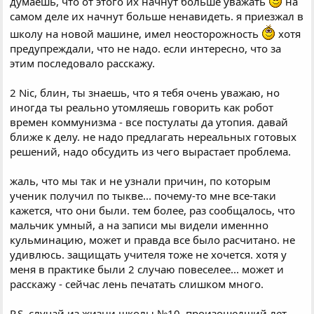
думаешь, что от этого их начнут больше уважать
на
самом деле их начнут больше ненавидеть. я приезжал в
школу на новой машине, имел неосторожность
хотя
предупреждали, что не надо. если интересно, что за
этим последовало расскажу.
2 Nic, блин, ты знаешь, что я тебя очень уважаю, но
иногда ты реально утомляешь говорить как робот
времен коммунизма - все постулаты да утопия. давай
ближе к делу. не надо предлагать нереальных готовых
решений, надо обсудить из чего вырастает проблема.
жаль, что мы так и не узнали причин, по которым
ученик получил по тыкве... почему-то мне все-таки
кажется, что они были. тем более, раз сообщалось, что
мальчик умный, а на записи мы видели именнно
кульминацию, может и правда все было расчитано. не
удивлюсь. защищать учителя тоже не хочется. хотя у
меня в практике были 2 случаю повеселее... может и
расскажу - сейчас лень печатать слишком много.
P.S. случай из жизни школы №10, произошедший лет