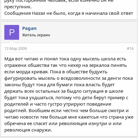
руку посторонний человек, если конечно он не
преступник.
Сообщения Наззи не было, когда я начинала свой ответ
Pagan
P
Житель окраин
13 Мар 2009
#16
Мда вот читаю и понял тока одну мысель школа есть
отражени обшества так что нехер на зеркалоа пинять
если морда кривая. Пока в обшестве будуить
фигурировать мысель о вседозволиности за денги пока
законы будут тока для бумаги пока власть будет
держать всех остальных за быдло ситуация в школе
будет тока ухдшаться, потому что дети берут пример с
родителей и часто густро утрируют поведение
родитлей. Вообшем если честно чем больше смотри и
читаю новости тем больше мне кажетсья что страна уже
обречена ее спасет или революяция изнутри и или
революция снаружи.