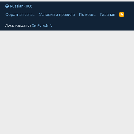
Russian (RU)
Обратная связь
Условия и правила
Помощь
Главная
Локализация от
XenForo.Info