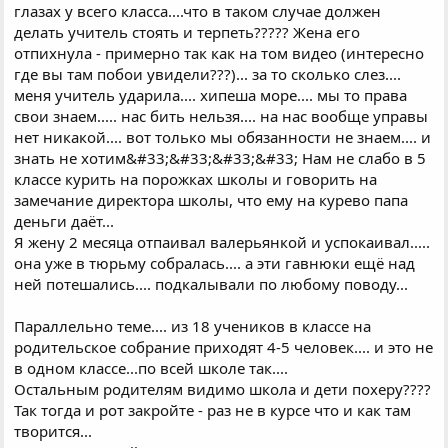
глазах у всего класса....что в таком случае должен
делать учитель стоять и терпеть????? Жена его
отпихнула - примерно так как на том видео (интересно
где вы там побои увидели???)... за то сколько слез....
меня учитель ударила.... хипеша море.... мы то права
свои знаем..... нас бить нельзя.... на нас вообще управы
нет никакой.... вот только мы обязанности не знаем.... и
знать не хотим&#33;&#33;&#33;&#33; Нам не слабо в 5
классе курить на порожках школы и говорить на
замечание директора школы, что ему на курево папа
деньги даёт...
Я жену 2 месяца отпаивал валерьянкой и успокаивал.....
она уже в тюрьму собралась.... а эти гавнюки ещё над
ней потешались.... подкалывали по любому поводу...
Параллельно теме.... из 18 учеников в классе на
родительское собрание приходят 4-5 человек.... и это не
в одном классе...по всей школе так....
Остальным родителям видимо школа и дети похеру????
Так тогда и рот закройте - раз не в курсе что и как там
творится...