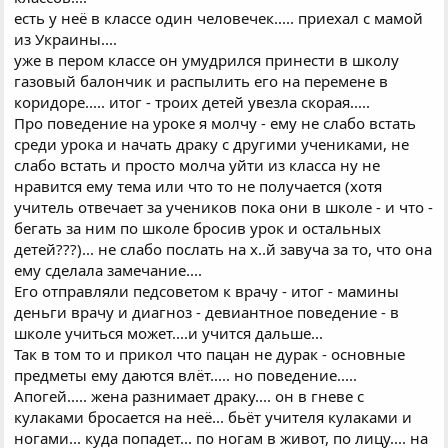
есть у неё в классе один человечек..... приехал с мамой
из Украины....
уже в пером классе он умудрился принести в школу
газовый балончик и распылить его на перемене в
коридоре..... итог - троих детей увезла скорая.....
Про поведение на уроке я молчу - ему не слабо встать
среди урока и начать драку с другими учениками, не
слабо встать и просто молча уйти из класса ну не
нравится ему тема или что то не получается (хотя
учитель отвечает за учеников пока они в школе - и что -
бегать за ним по школе бросив урок и остальных
детей???)... не слабо послать на х..й завуча за то, что она
ему сделала замечание....
Его отправляли педсоветом к врачу - итог - мамины
деньги врачу и диагноз - девиантное поведение - в
школе учиться может....и учится дальше...
Так в том то и прикол что пацан не дурак - основные
предметы ему даются влёт..... но поведение.....
Апогей..... жена разнимает драку.... он в гневе с
кулаками бросается на неё... бьёт учителя кулаками и
ногами... куда попадет... по ногам в живот, по лицу.... на