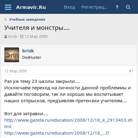
Вход
Регистрация
Учебные заведения
Учителя и монстры....
А
Д
brisk
12 Мар 2009
в
а
т
т
brisk
о
а
DedHunter
р
н
т
а
е
ч
12 Мар 2009
#1
м
а
ы
л
Раз уж тему 23 школы закрыли....
а
Исключаем переход на личности данной проблеммы и
давайте поговорим, так ли хорошо мы воспитывает
наших отпрысков, предъявляя претензии учителям....
Вот для затравки....
http://www.gazeta.ru/education/2008/12/18_e_2913403.sh
tml
http://www.gazeta.ru/education/2008/12/18_...l?