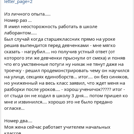
letter_page=2
Из личного опыта.....
Номер раз ...
Я имел неосторожность работать в школе
лаборантом.....
Был случай когда старшеклассник прямо на уроке
решив выпендится перед девченками - мне мягко
сказать - нагрубил.... но получив устный ответ (от
которого эти же девченки прыснули от смеха) и поняв
что его умственные потуги ну никак не тянут даже на
троечку - решил продемонстрировать чему он научился
на улице, секциях единоборств... итог.... он без синяков,
но униженный на весь класс заявил, что ждет меня на
разборки после уроков.... - хорош ученичок????? итог -
от стыда он не ходил в школу 3 дня.... потом пришел ко
мне и извинился.... хорошо это не было предано
огласке...
Номер два....
Моя жена сейчас работает учителем начальных
классов....