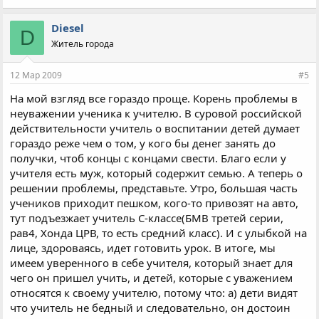
Diesel
D
Житель города
12 Мар 2009
#5
На мой взгляд все гораздо проще. Корень проблемы в
неуважении ученика к учителю. В суровой российской
действительности учитель о воспитании детей думает
гораздо реже чем о том, у кого бы денег занять до
получки, чтоб концы с концами свести. Благо если у
учителя есть муж, который содержит семью. А теперь о
решении проблемы, представьте. Утро, большая часть
учеников приходит пешком, кого-то привозят на авто,
тут подъезжает учитель С-классе(БМВ третей серии,
рав4, Хонда ЦРВ, то есть средний класс). И с улыбкой на
лице, здороваясь, идет готовить урок. В итоге, мы
имеем уверенного в себе учителя, который знает для
чего он пришел учить, и детей, которые с уважением
относятся к своему учителю, потому что: а) дети видят
что учитель не бедный и следовательно, он достоин