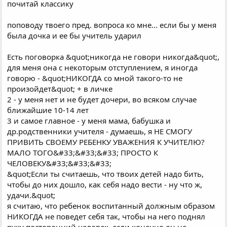
почитай классику
поповоду твоего пред. вопроса ко мне... если бы у меня
была дочка и ее бы учитель ударил
Есть поговорка &quot;никогда не говори никогда&quot;,
для меня она с некоторым отступлением, я иногда
говорю - &quot;НИКОГДА со мной такого-то не
произойдет&quot; + в личке
2 - у меня нет и не будет дочери, во всяком случае
ближайшие 10-14 лет
3 и самое главное - у меня мама, бабушка и
др.родственники учителя - думаешь, я НЕ СМОГУ
ПРИВИТЬ СВОЕМУ РЕБЕНКУ УВАЖЕНИЯ К УЧИТЕЛЮ?
МАЛО ТОГО&#33;&#33;&#33; ПРОСТО К
ЧЕЛОВЕКУ&#33;&#33;&#33;
&quot;Если ты считаешь, что твоих детей надо бить,
чтобы до них дошло, как себя надо вести - ну что ж,
удачи.&quot;
я считаю, что ребенок воспитанный должным образом
НИКОГДА не поведет себя так, чтобы на него поднял