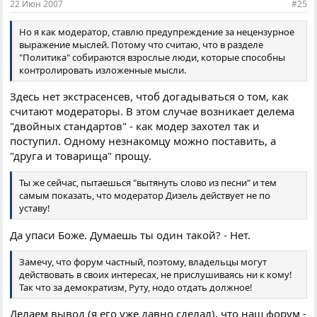
22 Июн 2007
#25
Но я как модератор, ставлю предупреждение за нецензурное
выражение мыслей. Потому что считаю, что в разделе
"Политика" собираются взрослые люди, которые способны
контролировать изложенные мысли.
Здесь нет экстрасенсев, чтоб догадываться о том, как
считают модераторы. В этом случае возникает делема
"двойных стандартов" - как модер захотел так и
поступил. Одному незнакомцу можно поставить, а
"друга и товарища" прощу.
Ты же сейчас, пытаешься "вытянуть слово из песни" и тем
самым показать, что модератор Дизель действует не по
уставу!
Да упаси Боже. Думаешь ты один такой? - Нет.
Замечу, что форум частный, поэтому, владельцы могут
действовать в своих интересах, не прислушиваясь ни к кому!
Так что за демократизм, Руту, нодо отдать должное!
Делаем вывод (я его уже давно сделал), что наш форум -