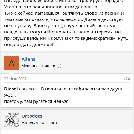
взгляд, наиболее объективно контролирует порядок.
Уточню, что большинство этим довольно!
Ты же сейчас, пытаешься "вытянуть слово из песни" и
тем самым показать, что модератор Дизель действует
не по уставу! Замечу, что форум частный, поэтому,
владельцы могут действовать в своих интересах, не
прислушиваясь ни к кому! Так что за демократизм, Руту,
нодо отдать должное!
Aliens
A
Меня знают многие ;-)
22 Июн 2007
#24
Diesel
согласен. В политике не собираются эмо дауны.
:439:,
поэтому, там ругаться нельзя.
Ortodocs
Житель мегаполиса