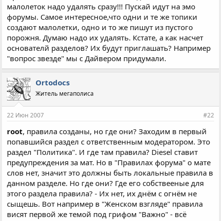
малолеток надо удалять сразу!!! Пускай идут на эмо
-ВАЖНЫХ!
И НИКАКИЕ жалобы не помогают!
форумы. Самое интересное,что одни и те же топики
А у нас сплошной флуд и наглая реклама. Так попробуй что-
создают малолетки, одно и то же пишут из пустого
нить сделай! Такая вонь поднимается!
К чему все это?
порожня. Думаю надо их удалять. Кстате, а как насчет
Если на этом форуме будут применяться
санкции
к модерам,
основателй разделов? Их будут приглашать? Например
то я не только не буду его модерировать - даже ходить не
"вопрос звезде" мы с Дайвером придумали.
буду!
Честно - мне уже опротивело читать типа: ... еееее...эмо-эмо-
эмо....
Ortodocs
Житель мегаполиса
22 Июн 2007
#22
root
, правила созданы, но где они? Заходим в первый
попавшийся раздел с ответственным модератором. Это
раздел "Политика". И где там правила? Diesel ставит
предупреждения за мат. Но в "Правилах форума" о мате
слов нет, значит это должны быть локальные правила в
данном разделе. Но где они? Где его собствееные для
этого раздела правила? - Их нет, их днём с огнём не
сыщешь. Вот например в "Женском взгляде" правила
висят первой же темой под грифом "Важно" - всё