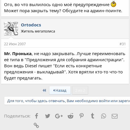
Ого, во что вылилось одно моё предупреждение
Может пора закрыть тему? Обсудите на админ-поинте.
Ortodocs
Житель мегаполиса
22 Июн 2007
#31
Mr. Пронька
, не надо закрывать. Лучше переименовать
её типа в "Предложения для собрания администрации".
Вон ведь Diesel пишет "Если есть конкретные
предложения - выкладывай". Хотя врятли кто-то что-то
будет предлагать.
First
Назад
2 из 2
Для того, чтобы здесь отвечать, Вам необходимо войти или зарег
Facebook
Twitter
Google+
Reddit
Pinterest
Tumblr
WhatsApp
Элект
Поделиться:
Ссылка