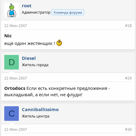
root
Администратор
Команда форума
22 Июн 2007
#28
Nic
ещё один жестянщик !
Diesel
D
Житель города
22 Июн 2007
#29
Ortodocs
Если есть конкретные предложения -
выкладывай, а если нет, не флуди!
Canniballissimo
C
Житель центра
22 Июн 2007
#30