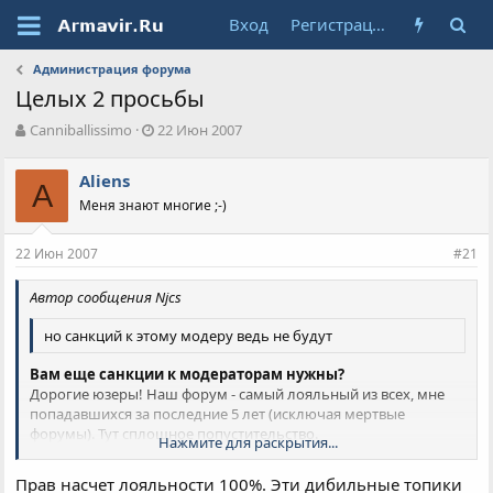
Вход
Регистрация
Администрация форума
Целых 2 просьбы
А
Д
Canniballissimo
22 Июн 2007
в
а
т
т
Aliens
о
A
а
Меня знают многие ;-)
р
н
т
а
е
ч
22 Июн 2007
#21
м
а
ы
л
Автор сообщения Njcs
а
но санкций к этому модеру ведь не будут
Вам еще санкции к модераторам нужны?
Дорогие юзеры! Наш форум - самый лояльный из всех, мне
попадавшихся за последние 5 лет (исключая мертвые
форумы). Тут сплошное попустительство.
Нажмите для раскрытия...
На кубанском, к примеру, удаляют даже темы, которые
просто им не нравятся. только моих тем, важных для меня,
Нажмите для раскрытия...
Прав насчет лояльности 100%. Эти дибильные топики
было удалено несколько за последнее время. Повторяю