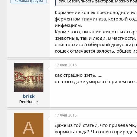
Команда форума
Угу. Совокупность факторов. Можно под
Кормление кошек пресноводной и
ферментом тиаминаза, который сод
инфекциям.
Кроме того, питание животных сыр
животные, так и люди. В частности
описторхиса (сибирской двуустки)
кошек отмечается вялость, общее и
17 Фев 2015
как страшно жить......
от этого даже умирают! причем все...
brisk
DedHunter
17 Фев 2015
A
Даже из той статьи, что привела ЧК
кормить тогда? Что они в природе 