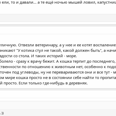
 ели, то и давали... а те ещё ночью мышей ловил, капустни
ичную. Отвезли ветеринару, а у нее и ее котят воспалени
никают "У котика стул не такой, какой должен быть", а нач
дости со стола. И таких историй - море.
аболело - сразу к врачу бежит. А кошка терпит до последнего,
ственности по отношению к животным нет, особенно к подо
точен под углеводы, ну не перевариваются они и все тут - м
мире кошка просто не в состоянии себе найти то пропитан
 просто. Если только где-нибудь в деревнях.
 ))