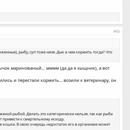
#93
оженные), рыбу, суп тоже низя. Дык а чем кормить тогда? Что
шлычок маринованый... мммм (да да я хыщник), а вот
ились и перестали кормить... возили к ветеринару, он
ной рыбой. Делать это категорически нельзя, так как рыба
 привести к смертельному исходу.
 кошки. В свою очередь недостаток его в организме может