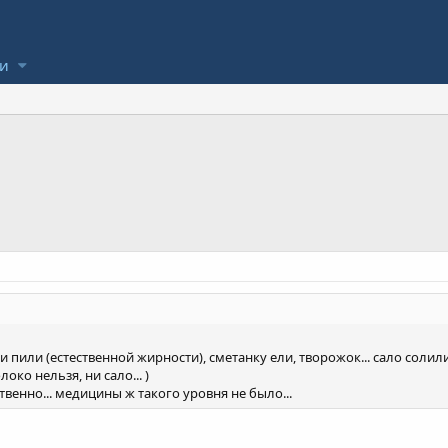
ли
 пили (естественной жирности), сметанку ели, творожок... сало солил
ко нельзя, ни сало... )
твенно... медицины ж такого уровня не было...