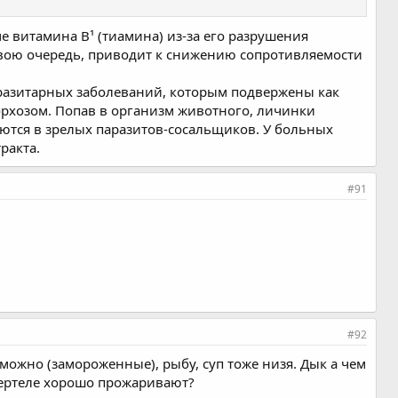
е витамина В¹ (тиамина) из-за его разрушения
 свою очередь, приводит к снижению сопротивляемости
разитарных заболеваний, которым подвержены как
орхозом. Попав в организм животного, личинки
аются в зрелых паразитов-сосальщиков. У больных
ракта.
#91
#92
и можно (замороженные), рыбу, суп тоже низя. Дык а чем
 вертеле хорошо прожаривают?