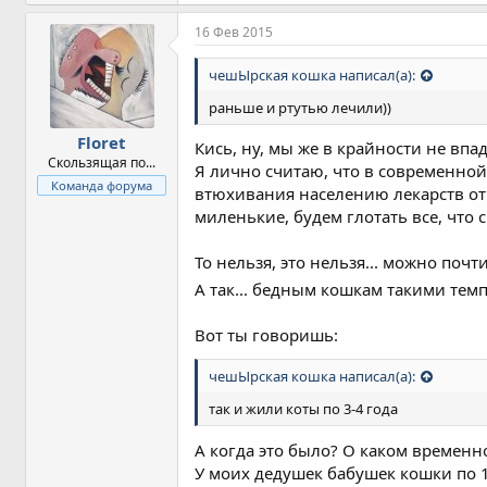
16 Фев 2015
чешЫрская кошка написал(а):
раньше и ртутью лечили))
Floret
Кись, ну, мы же в крайности не впада
Скользящая по...
Я лично считаю, что в современно
Команда форума
втюхивания населению лекарств от 
миленькие, будем глотать все, что с
То нельзя, это нельзя... можно почт
А так... бедным кошкам такими тем
Вот ты говоришь:
чешЫрская кошка написал(а):
так и жили коты по 3-4 года
А когда это было? О каком временн
У моих дедушек бабушек кошки по 16 