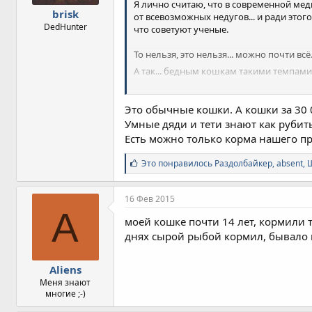
Я лично считаю, что в современной ме
brisk
от всевозможных недугов... и ради этого
DedHunter
что советуют ученые.
То нельзя, это нельзя... можно почти вс
А так... бедным кошкам такими темпами
Вот ты говоришь:
Это обычные кошки. А кошки за 30 
Умные дяди и тети знают как рубить
А когда это было? О каком временном 
Есть можно только корма нашего пр
У моих дедушек бабушек кошки по 16 лет 
Кормили всем подряд.. то что кошки ели
С
Это понравилось
Раздолбайкер
,
absent
,
Ш
и
м
п
16 Фев 2015
а
A
т
моей кошке почти 14 лет, кормили т
и
днях сырой рыбой кормил, бывало к
и
:
Aliens
Меня знают
многие ;-)