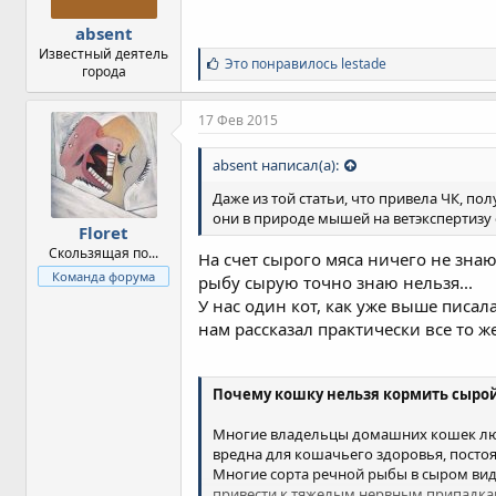
absent
Известный деятель
С
Это понравилось
lestade
города
и
м
п
17 Фев 2015
а
т
absent написал(а):
и
и
Даже из той статьи, что привела ЧК, по
:
они в природе мышей на ветэкспертизу
Floret
Скользящая по...
На счет сырого мяса ничего не знаю
Команда форума
рыбу сырую точно знаю нельзя...
У нас один кот, как уже выше писал
нам рассказал практически все то же
Почему кошку нельзя кормить сыро
Многие владельцы домашних кошек любя
вредна для кошачьего здоровья, посто
Многие сорта речной рыбы в сыром вид
привести к тяжелым нервным припадка