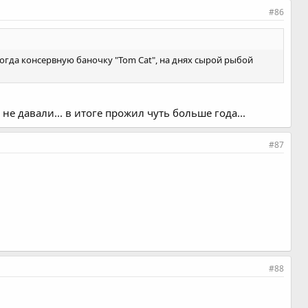
#86
ногда консервную баночку "Tom Cat", на днях сырой рыбой
 давали... в итоге прожил чуть больше года...
#87
#88