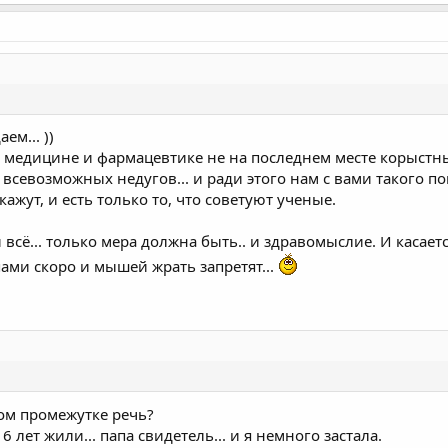
ем... ))
й медицине и фармацевтике не на последнем месте корыст
всевозможных недугов... и ради этого нам с вами такого по
кажут, и есть только то, что советуют ученые.
и всё... только мера должна быть.. и здравомыслие. И касаетс
пами скоро и мышей жрать запретят...
ом промежутке речь?
лет жили... папа свидетель... и я немного застала.