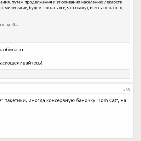
щения, путем продвижения и втюхивания населению лекарств
к миленькие, будем глотать все, что скажут, и есть только то,
 людей...
разбивают.
раскошеливайтесь!
кал, воробьев душили и все было норм.
#85
" пакетики, иногда консервную баночку "Tom Cat", на