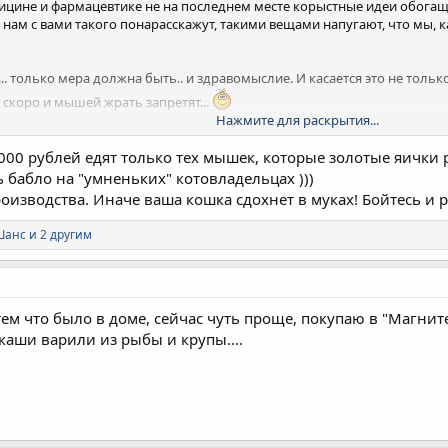
дицине и фармацевтике не на последнем месте корыстные идеи обога
 нам с вами такого понарасскажут, такими вещами напугают, что мы, ка
ё... только мера должна быть.. и здравомыслие. И касается это не только
 скоро и мышей жрать запретят...
Нажмите для раскрытия...
000 рублей едят только тех мышек, которые золотые яички 
 бабло на "умненьких" котовладельцах )))
промежутке речь?
оизводства. Иначе ваша кошка сдохнет в муках! Бойтесь и 
жили... папа свидетель... и я немного застала.
, то и давали... а те ещё ночью мышей ловил, капустниц из земли тас
анс и 2 другим
ем что было в доме, сейчас чуть проще, покупаю в "Магните
аши варили из рыбы и крупы....