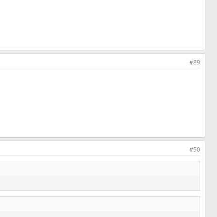
#89
#90