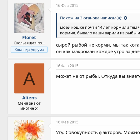
16 Фев 2015
Похож на Зюганова написал(а):
моей кошке почти 14 лет, кормили тем 
кормил, бывало каши варили из рыбы и 
Floret
Скользящая по...
сырой рыбой не корми, мы так кота 
Команда форума
он как макроман каждое утро за
доз
16 Фев 2015
A
Может не от рыбы. Откуда вы знаете
Aliens
Меня знают
многие ;-)
16 Фев 2015
Угу. Совокупность факторов. Можно