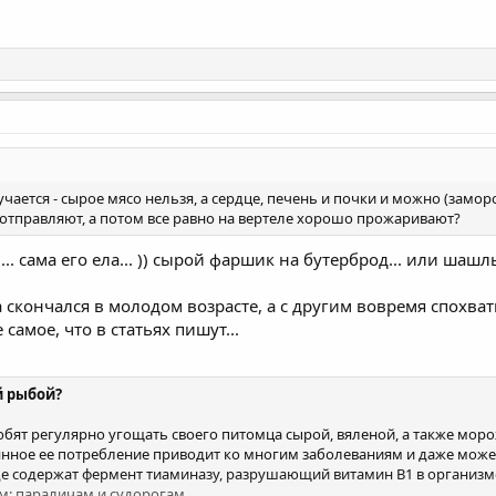
лучается - сырое мясо нельзя, а сердце, печень и почки и можно (замор
 отправляют, а потом все равно на вертеле хорошо прожаривают?
... сама его ела... )) сырой фаршик на бутерброд... или ша
а скончался в молодом возрасте, а с другим вовремя спохват
 самое, что в статьях пишут...
й рыбой?
т регулярно угощать своего питомца сырой, вяленой, а также мороже
янное ее потребление приводит ко многим заболеваниям и даже может
е содержат фермент тиаминазу, разрушающий витамин В1 в организме
м: параличам и судорогам.