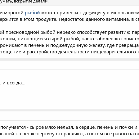
умать, вскрытие делали.
ли морской
рыбой
может привести к дефициту в их организм
ержится в этом продукте. Недостаток данного витамина, в
ой пресноводной рыбой нередко способствует развитию па
, кошки, питающиеся сырой рыбой, часто заболевают опист
 проникают в печень и поджелудочную железу, где превращ
стощение и расстройство деятельности пищеварительного т
 и всегда...
, получается - сырое мясо нельзя, а сердце, печень и почки 
мышей на ветэкспертизу отправляют, а потом все равно на