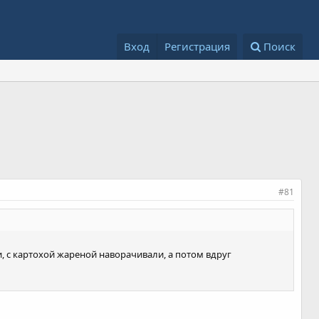
Вход
Регистрация
Поиск
#81
и, с картохой жареной наворачивали, а потом вдруг