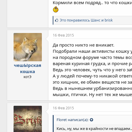
Кормили всем подряд.. то что кошки
С
Это понравилось
Шанс
и
brisk
и
м
п
16 Фев 2015
а
т
Да просто никто не вникает.
и
Подобрали наши активисты кошку ул
и
на породном форуме часто темы воз
:
вареная куриная грудка, и прочие ра
чешЫрская
Ведь это человек, чуть что у него з
кошка
А у людей почему-то никакой ответ
котЭ
это хищник, ее обмен веществ не за
Ведь в нынешнем урбанизированном 
мышки, птички. Ну нет тех же мышей
16 Фев 2015
Floret написал(а):
Кись, ну, мы же в крайности не впадаем...