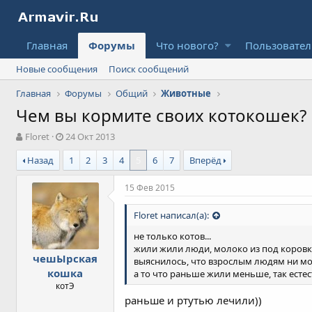
Главная
Форумы
Что нового?
Пользовате
Новые сообщения
Поиск сообщений
Главная
Форумы
Общий
Животные
Чем вы кормите своих котокошек?
А
Д
Floret
24 Окт 2013
в
а
Назад
1
2
3
4
5
6
7
Вперёд
т
т
о
а
р
н
15 Фев 2015
т
а
е
ч
Floret написал(а):
м
а
ы
л
не только котов...
а
жили жили люди, молоко из под коровки
чешЫрская
выяснилось, что взрослым людям ни моло
кошка
а то что раньше жили меньше, так естес
котЭ
раньше и ртутью лечили))