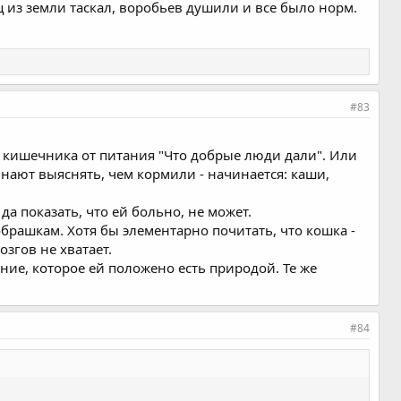
ц из земли таскал, воробьев душили и все было норм.
#83
е кишечника от питания "Что добрые люди дали". Или
инают выяснять, чем кормили - начинается: каши,
 да показать, что ей больно, не может.
брашкам. Хотя бы элементарно почитать, что кошка -
озгов не хватает.
ие, которое ей положено есть природой. Те же
#84