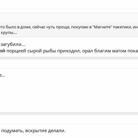
что было в доме, сейчас чуть проще, покупаю в "Магните" пакетики, и
крупы....
загубили...
ой
порцией сырой рыбы приходил, орал благим матом пока не
...
 подумать, вскрытие делали.