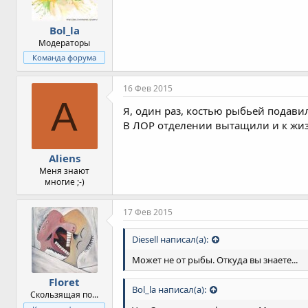
Bol_la
Модераторы
Команда форума
16 Фев 2015
A
Я, один раз, костью рыбьей подавился
В ЛОР отделении вытащили и к жи
Aliens
Меня знают
многие ;-)
17 Фев 2015
Diesell написал(а):
Может не от рыбы. Откуда вы знаете...
Floret
Bol_la написал(а):
Скользящая по...