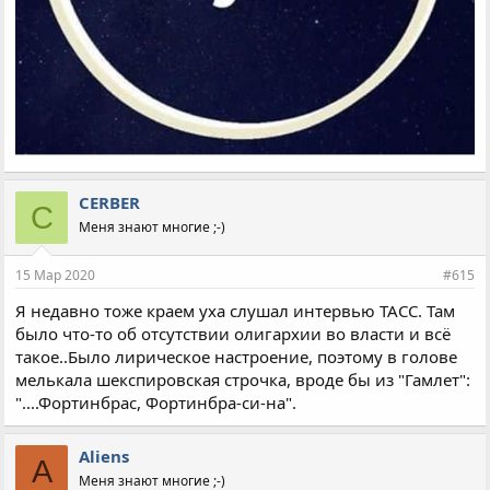
CERBER
C
Меня знают многие ;-)
15 Мар 2020
#615
Я недавно тоже краем уха слушал интервью ТАСС. Там
было что-то об отсутствии олигархии во власти и всё
такое..Было лирическое настроение, поэтому в голове
мелькала шекспировская строчка, вроде бы из "Гамлет":
"....Фортинбрас, Фортинбра-си-на".
Aliens
A
Меня знают многие ;-)