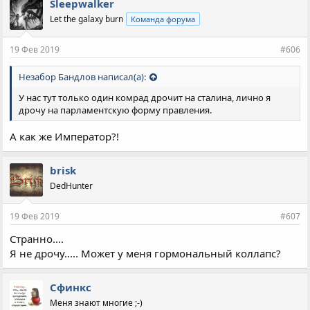
Sleepwalker
а
Let the galaxy burn
Команда форума
т
и
и
19 Фев 2019
#606
:
Незабор Бандлов написал(а):
У нас тут только один комрад дрочит на сталина, лично я
дрочу на парламентскую форму правления.
А как же Император?!
brisk
DedHunter
19 Фев 2019
#607
Странно....
Я не дрочу..... Может у меня гормональный коллапс?
Сфинкс
Меня знают многие ;-)