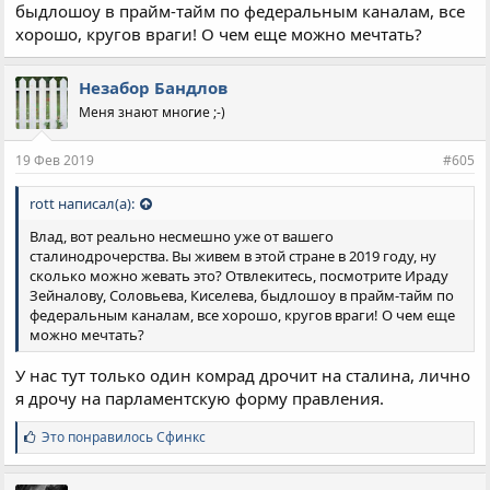
быдлошоу в прайм-тайм по федеральным каналам, все
хорошо, кругов враги! О чем еще можно мечтать?
Незабор Бандлов
Меня знают многие ;-)
19 Фев 2019
#605
rott написал(а):
Влад, вот реально несмешно уже от вашего
сталинодрочерства. Вы живем в этой стране в 2019 году, ну
сколько можно жевать это? Отвлекитесь, посмотрите Ираду
Зейналову, Соловьева, Киселева, быдлошоу в прайм-тайм по
федеральным каналам, все хорошо, кругов враги! О чем еще
можно мечтать?
У нас тут только один комрад дрочит на сталина, лично
я дрочу на парламентскую форму правления.
С
Это понравилось
Сфинкс
и
м
п