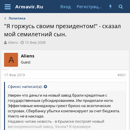
Вход
Регистрация
Политика
"Я горжусь своим президентом!" - сказал
мой семилетний сын.
А
Д
Aliens
15 Фев 2008
в
а
т
т
Aliens
о
A
а
Guest
р
н
т
а
е
ч
17 Фев 2019
#601
м
а
ы
л
Сфинкс написал(а):
а
Уверен что деньги на новый завод брали кредитные с
государственным субсидированием. Им приделали ноги.
Эффективные менеджеры греют брюхо на экзотических
островах. Сбербанку убытки компенсируют за счет бюджета.
Никто не в накладе.
Недавно читаю новость - в Крымске построят новый
вагоноремонтный завод. Зачем? В Армавире