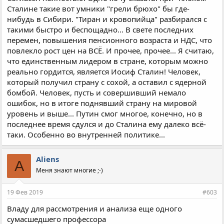
жопе.
Сталине такие вот умники "грели брюхо" бы где-
нибудь в Сибири. "Тиран и кровопийца" разбирался с
такими быстро и беспощадно... В свете последних
перемен, повышения пенсионного возраста и НДС, что
повлекло рост цен на ВСЁ. И прочее, прочее... Я считаю,
что единственным лидером в стране, которым можно
реально гордится, является Иосиф Сталин! Человек,
который получил страну с сохой, а оставил с ядерной
бомбой. Человек, пусть и совершивший немало
ошибок, но в итоге поднявший страну на мировой
уровень и выше... Путин смог многое, конечно, но в
последнее время сдулся и до Сталина ему далеко всё-
таки. Особенно во внутренней политике...
Aliens
A
Меня знают многие ;-)
19 Фев 2019
#603
Владу для рассмотрения и анализа еще одного
сумасшедшего профессора