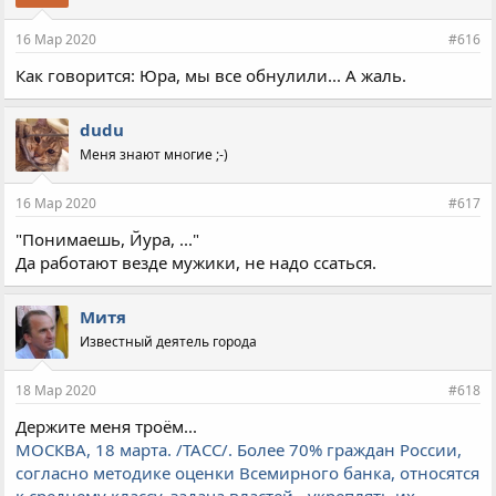
16 Мар 2020
#616
Как говорится: Юра, мы все обнулили... А жаль.
dudu
Меня знают многие ;-)
16 Мар 2020
#617
"Понимаешь, Йyра, ..."
Да работают везде мужики, не надо ссаться.
Митя
Известный деятель города
18 Мар 2020
#618
Держите меня троём...
МОСКВА, 18 марта. /ТАСС/. Более 70% граждан России,
согласно методике оценки Всемирного банка, относятся