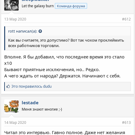
Let the galaxy burn
Команда форума
13 Мар 2020
#612
rott написал(а):
Как вы считаете, это допустимо? Вот так чохом проклеймить
всех работников торговли.
Вполне. Я бы добавил, что последнее время это стало
x10
Бывают приятные исключения, но.. Редко.
А чего ждать от народа? Держатся. Начинают с себя.
С
Это понравилось
dudu
и
м
п
lestade
а
Меня знают многие ;-)
т
и
и
14 Мар 2020
#613
:
Читал это интервью. Гавно полное. Даже нет желания