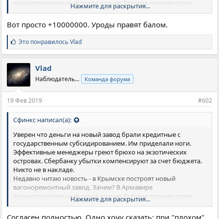
вагоностроительный завод дохнет. Готовое производство,
Нажмите для раскрытия...
оборудование, кадры. Нет. нужно строитель новый завод.
Кредиты, субсидии, субвенции - разгул. Поэтому и живем в
Вот просто +10000000. Уроды правят балом.
жопе.
С
Это понравилось
Vlad
и
м
п
Vlad
а
Наблюдатель...
Команда форума
т
и
и
19 Фев 2019
#602
:
Сфинкс написал(а):
Уверен что деньги на новый завод брали кредитные с
государственным субсидированием. Им приделали ноги.
Эффективные менеджеры греют брюхо на экзотических
островах. Сбербанку убытки компенсируют за счет бюджета.
Никто не в накладе.
Недавно читаю новость - в Крымске построят новый
вагоноремонтный завод. Зачем? В Армавире
вагоностроительный завод дохнет. Готовое производство,
Нажмите для раскрытия...
оборудование, кадры. Нет. нужно строитель новый завод.
Кредиты, субсидии, субвенции - разгул. Поэтому и живем в
Согласен полностью. Одно хочу сказать: при "плохом"