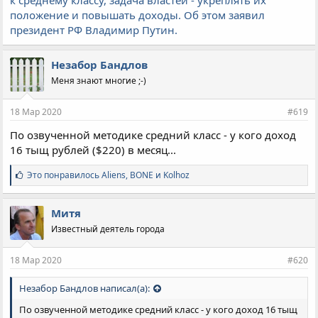
к среднему классу, задача властей - укреплять их
положение и повышать доходы. Об этом заявил
президент РФ Владимир Путин.
Незабор Бандлов
Меня знают многие ;-)
18 Мар 2020
#619
По озвученной методике средний класс - у кого доход
16 тыщ рублей ($220) в месяц...
С
Это понравилось
Aliens
,
BONE
и
Kolhoz
и
м
п
Митя
а
Известный деятель города
т
и
и
18 Мар 2020
#620
:
Незабор Бандлов написал(а):
По озвученной методике средний класс - у кого доход 16 тыщ