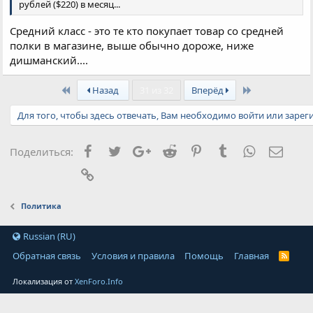
рублей ($220) в месяц...
Средний класс - это те кто покупает товар со средней
полки в магазине, выше обычно дороже, ниже
дишманский....
First
Last
Назад
31 из 32
Вперёд
Для того, чтобы здесь отвечать, Вам необходимо войти или зарег
Facebook
Twitter
Google+
Reddit
Pinterest
Tumblr
WhatsApp
Элект
Поделиться:
Ссылка
Политика
Russian (RU)
Обратная связь
Условия и правила
Помощь
Главная
Локализация от
XenForo.Info