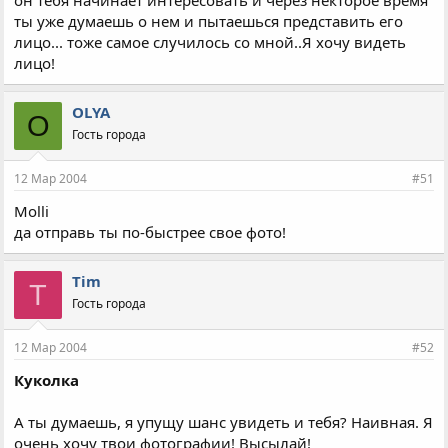
он тебя начинает интересовать и через некторое время
ты уже думаешь о нем и пытаешься представить его
лицо... тоже самое случилось со мной..Я хочу видеть
лицо!
OLYA
O
Гость города
12 Мар 2004
#51
Molli
да отправь ты по-быстрее свое фото!
Tim
T
Гость города
12 Мар 2004
#52
Куколка
А ты думаешь, я упущу шанс увидеть и тебя? Наивная. Я
очень хочу твои фотографии! Высылай!