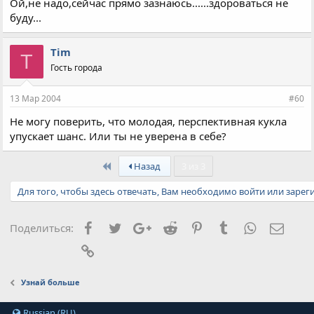
Ой,не надо,сейчас прямо зазнаюсь......здороваться не
буду...
Tim
T
Гость города
13 Мар 2004
#60
Не могу поверить, что молодая, перспективная кукла
упускает шанс. Или ты не уверена в себе?
First
Назад
3 из 3
Для того, чтобы здесь отвечать, Вам необходимо войти или зарег
Facebook
Twitter
Google+
Reddit
Pinterest
Tumblr
WhatsApp
Элект
Поделиться:
Ссылка
Узнай больше
Russian (RU)