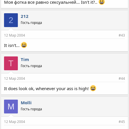
Моя фотка все равно сексуальней... Isn't it?..
212
2
Гость города
12 Мар 2004
#43
It isn't...
Tim
T
Гость города
12 Мар 2004
#44
It does look ok, whenever your ass is high!
Molli
M
Гость города
12 Мар 2004
#45