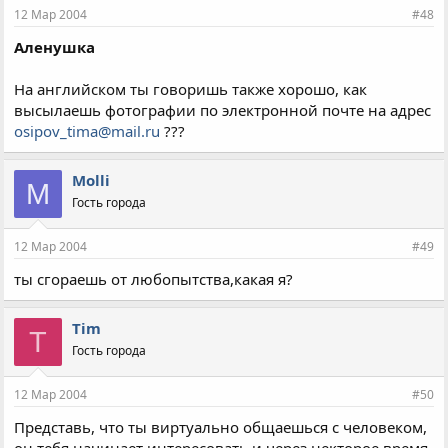
12 Мар 2004
#48
Аленушка
На английском ты говоришь также хорошо, как
высылаешь фотографии по электронной почте на адрес
osipov_tima@mail.ru
???
Molli
M
Гость города
12 Мар 2004
#49
ты сгораешь от любопытства,какая я?
Tim
T
Гость города
12 Мар 2004
#50
Представь, что ты виртуально общаешься с человеком,