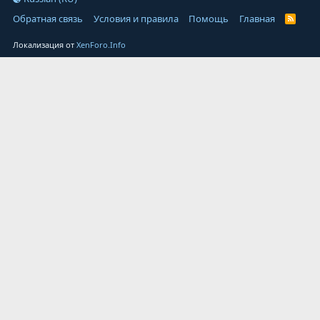
Обратная связь
Условия и правила
Помощь
Главная
Локализация от
XenForo.Info