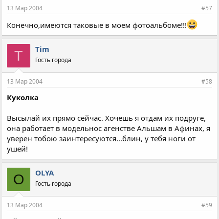
13 Мар 2004
#57
Конечно,имеются таковые в моем фотоальбоме!!!
Tim
T
Гость города
13 Мар 2004
#58
Куколка
Высылай их прямо сейчас. Хочешь я отдам их подруге,
она работает в модельнос агенстве Альшам в Афинах, я
уверен тобою заинтересуются...блин, у тебя ноги от
ушей!
OLYA
O
Гость города
13 Мар 2004
#59