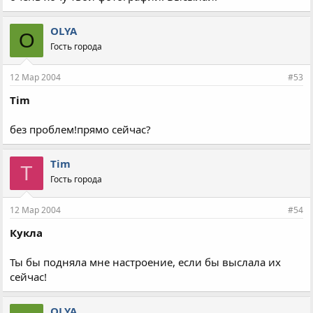
OLYA
O
Гость города
12 Мар 2004
#53
Tim
без проблем!прямо сейчас?
Tim
T
Гость города
12 Мар 2004
#54
Кукла
Ты бы подняла мне настроение, если бы выслала их
сейчас!
OLYA