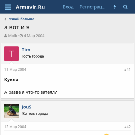
Вход
Регистрация
Узнай больше
а вот и я
А
Д
Molli
4 Мар 2004
в
а
т
т
Tim
о
T
а
Гость города
р
н
т
а
е
ч
11 Мар 2004
#41
м
а
ы
л
Кукла
а
А разве я что-то затеял?
JouS
Житель города
12 Мар 2004
#42