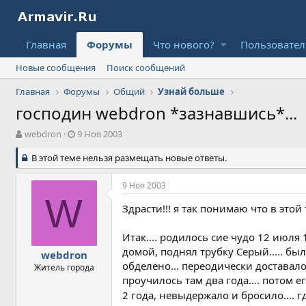
Главная
Форумы
Что нового?
Пользовате
Новые сообщения
Поиск сообщений
Главная
Форумы
Общий
Узнай больше
господин webdron *зазнавшись*...
А
Д
webdron
9 Ноя 2003
в
а
т
В этой теме нельзя размещать новые ответы.
т
о
а
р
н
9 Ноя 2003
т
а
W
е
ч
Здрасти!!! я так понимаю что в этой 
м
а
ы
л
Итак.... родилось сие чудо 12 июля
а
домой, поднял трубку Серый..... бы
webdron
обделено... переодически доставало 
Житель города
проучилось там два года.... потом е
2 года, невыдержало и бросило.... г