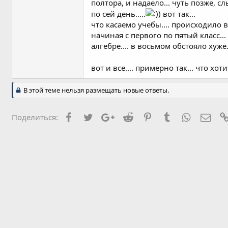
полтора, и надаело... чуть позже, 
по сей день.....
вот так...
что касаемо учебы.... происходило все
начиная с первого по пятый класс...
алгебре.... в восьмом обстояло хуже
вот и все.... примерно так... что хот
В этой теме нельзя размещать новые ответы.
Facebook
Twitter
Google+
Reddit
Pinterest
Tumblr
WhatsApp
Элек
Поделиться: