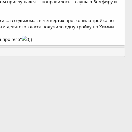
отом прислушался.... понравилось... слушаю Земфиру и
.... в седьмом.... в четвертях проскочила тройка по
ерти девятого класса получило одну тройку по Химии....
л про "его"
)