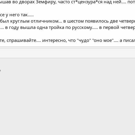
слышав во дворах Земфиру, часто ст*цензура*ся над ней.... п
 у него так.....
 был круглым отличником... в шестом появилось две четверки
.... в году вышла одна тройка по русскому..... в первой четв
ите, спрашивайте.... интересно, что "чудо" "оно мое".... а писа
тронная почта
Ссылка