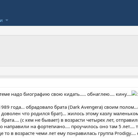
ли
теме надо биографию свою кидать..... обнаглею.... кину....
 1989 года... обрадовало брата (Dark Avengera) своим полом
л доволен что родился брат)... жилось этому казлу маленьком
брата.... (с кем не бывает) в возрасти четырех лет, отправил
го направили на фортепиано.... проучилось оно там 5 лет....
де то в возрасте чеми лет ему понравилась группа Prodigy...