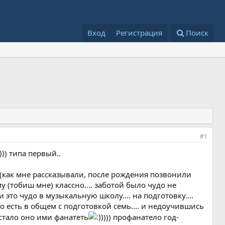
Вход
Регистрация
Поиск
#1
) типа первый..
...(как мне рассказывали, после рождения позвонили
у (тобиш мне) классно.... заботой было чудо не
и это чудо в музыкальную школу.... на подготовку....
 то есть в общем с подготовкой семь.... и недоучившись
. стало оно ими фанатеть
))) профанатело год-