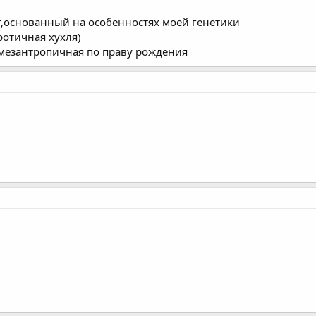
,основанный на особенностях моей генетики
ротичная хухля)
мезантропичная по праву рождения
.