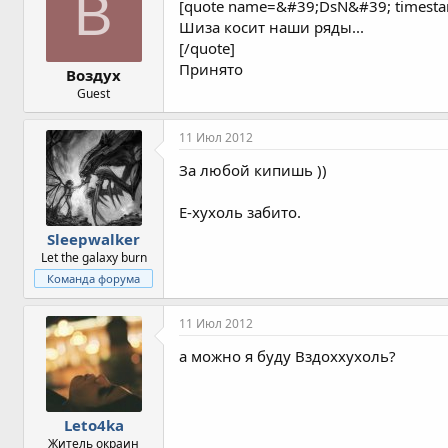
В
[quote name=&#39;DsN&#39; timest
Шиза косит наши ряды...
[/quote]
Принято
Воздух
Guest
11 Июл 2012
За любой кипишь ))
Е-хухоль забито.
Sleepwalker
Let the galaxy burn
Команда форума
11 Июл 2012
а можно я буду Вздоххухоль?
Leto4ka
Житель окраин