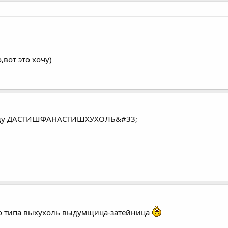
вот это хочу)
я буду ДАСТИШФАНАСТИШХУХОЛЬ&#33;
-то типа выхухоль выдумщица-затейница