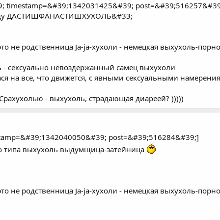
; timestamp=&#39;1342031425&#39; post=&#39;516257&#39
я буду ДАСТИШФАНАСТИШХУХОЛЬ&#33;
 родственница Ja-ja-хухоли - немецкая выхухоль-порноактр
оль - сексуально невоздержанный самец выхухоли
ся на все, что движется, с явными сексуальными намерения
 Сpахyхолью - выхyхоль, стpадающая диаpеей? )))))
estamp=&#39;1342040050&#39; post=&#39;516284&#39;]
-то типа выхухоль выдумщица-затейница
 родственница Ja-ja-хухоли - немецкая выхухоль-порноактр