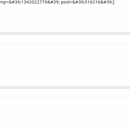
amp=&#39;1342022779&#39; post=&#39;516216&#39;]