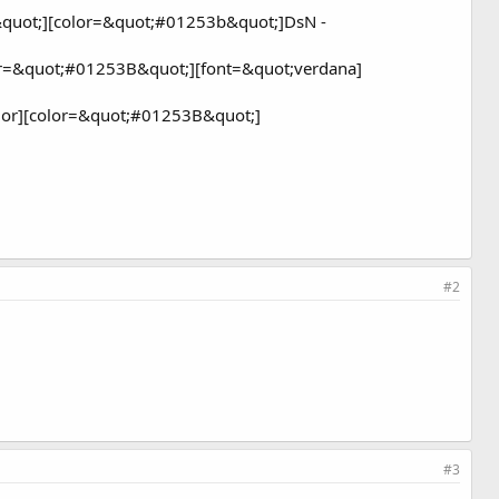
2&quot;][color=&quot;#01253b&quot;]DsN -
olor=&quot;#01253B&quot;][font=&quot;verdana]
olor][color=&quot;#01253B&quot;]
#2
#3