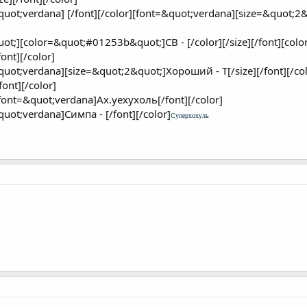
uot;verdana] [/font][/color][font=&quot;verdana][size=&quot;
царя в голове.
ot;][color=&quot;#01253b&quot;]СВ - [/color][/size][/font][c
азмеров.
ont][/color]
оль.
ь.
uot;verdana][size=&quot;2&quot;]Хороший - Т[/size][/font][/c
ont][/color]
коноплёвых лесах.
ont=&quot;verdana]Ах.уехухоль[/font][/color]
одное от лохухоли, охухоли и похухоли.
ot;verdana]Симпа - [/font][/color]
Суперхохуль
ующая антисекс.
а все, что движется, с явными сексуальными намерениями.
ухоль.
 выхухоль.
брака нахухоля и похухоли.
выхухоль.
ухоль.
ах и притворяющаяся эхом.
ль - хвастливая, нескромная выхухоль