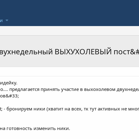
ли
 двухнедельный ВЫХУХОЛЕВЫЙ пост&#
идейку.
о.... предлагается принять участие в выхохолевом двухне
ков&#33;
 - бронируем ники (хватит на всех, тк тут активных не мн
на готовность изменить ники.