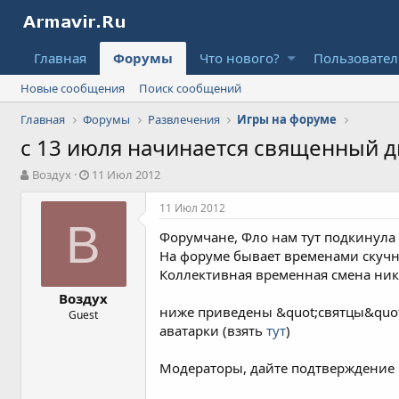
Главная
Форумы
Что нового?
Пользовате
Новые сообщения
Поиск сообщений
Главная
Форумы
Развлечения
Игры на форуме
с 13 июля начинается священный
А
Д
Воздух
11 Июл 2012
в
а
т
т
11 Июл 2012
о
а
В
Форумчане, Фло нам тут подкинула 
р
н
т
а
На форуме бывает временами скучн
е
ч
Коллективная временная смена ни
м
а
Воздух
ы
л
ниже приведены &quot;святцы&quot;
Guest
а
аватарки (взять
тут
)
Модераторы, дайте подтверждение 