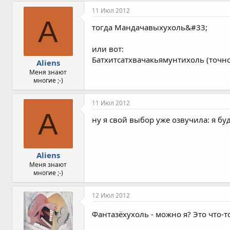
11 Июл 2012
A
тогда Мандачавыхухоль&#33;
или вот:
Батхитсатхвачакьямунтихоль (точно,
Aliens
Меня знают
многие ;-)
11 Июл 2012
A
ну я свой выбор уже озвучила: 
Aliens
Меня знают
многие ;-)
12 Июл 2012
Фантазёхухоль - можно я? Это что