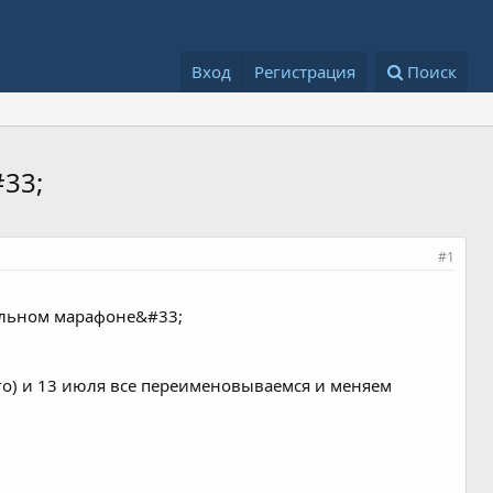
Вход
Регистрация
Поиск
33;
#1
дельном марафоне&#33;
ого) и 13 июля все переименовываемся и меняем