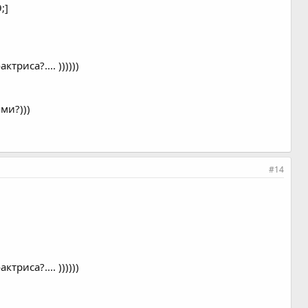
;]
иса?.... ))))))
ми?)))
#14
иса?.... ))))))