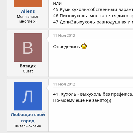
или
45.Румыхухоль-собственный варант
Aliens
46.Писюхухоль -мне кажется дико э
Меня знают
многие ;-)
47.Допи3дыхухоль-равнодушная и 
11 Июл 2012
В
Определись
Воздух
Guest
11 Июл 2012
Л
41. Хухоль - выхухоль без префикса
По-моему еще не занято)))
Любящая свой
город
Житель окраин