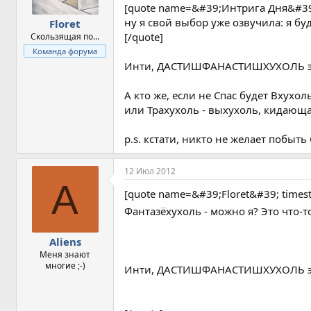
[quote name=&#39;Интрига Дня&#39
ну я свой выбор уже озвучила: 
Floret
[/quote]
Скользящая по...
Команда форума
Инти, ДАСТИШФАНАСТИШХУХОЛЬ это не
А кто же, если не Спас будет Вхух
или Трахухоль - выхухоль, кидающа
p.s. кстати, никто не желает побыть
12 Июл 2012
A
[quote name=&#39;Floret&#39; tim
Фантазёхухоль - можно я? Это что
Aliens
Меня знают
многие ;-)
Инти, ДАСТИШФАНАСТИШХУХОЛЬ это не