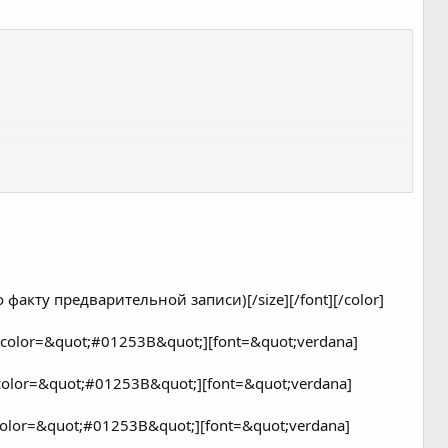
факту предварительной записи)[/size][/font][/color]
r][color=&quot;#01253B&quot;][font=&quot;verdana]
][color=&quot;#01253B&quot;][font=&quot;verdana]
][color=&quot;#01253B&quot;][font=&quot;verdana]