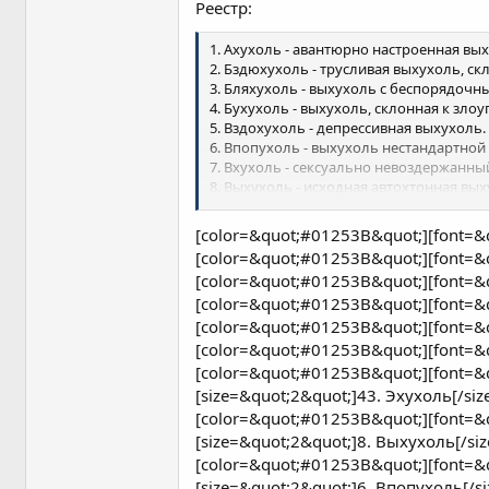
Реестр:
1. Ахухоль - авантюрно настроенная вы
2. Бздюхухоль - трусливая выхухоль, с
3. Бляхухоль - выхухоль с беспорядоч
4. Бухухоль - выхухоль, склонная к зл
5. Вздохухоль - депрессивная выхухоль.
6. Впопухоль - выхухоль нестандартной
7. Вхухоль - сексуально невоздержанны
8. Выхухоль - исходная автохтонная в
9. Дохухоль - богатая, самодостаточная
10. Дыхухоль - выхухоль, страдающая 
[color=&quot;#01253B&quot;][font=&qu
11. Е-хухоль - интернетовская выхухоль.
[color=&quot;#01253B&quot;][font=&qu
12. Захухоль - ленивая выхухоль.
[color=&quot;#01253B&quot;][font=&qu
13. Кхухоль - выхухоль, поклоняющаяся
[color=&quot;#01253B&quot;][font=&qu
14. Лихухоль - лихая, отвязная выхухоль
15. Лохухоль - излишне доверчивая вых
[color=&quot;#01253B&quot;][font=&q
16. Ляхухоль - польская выхухоль.
[color=&quot;#01253B&quot;][font=&qu
17. Мохухоль - а) порода выхухоли, пи
[color=&quot;#01253B&quot;][font=&qu
18. Hахухоль - агрессивная выхухоль.
[size=&quot;2&quot;]43. Эхухоль[/size]
19. Hедохухоль - малорослая, карликов
[color=&quot;#01253B&quot;][font=&qu
20. Hехухоль - выхухоль, наделенная 
[size=&quot;2&quot;]8. Выхухоль[/size
21. Hихухоль - незаметная, никакая вых
22. Hих&#036;яхухоль - нищая выхухоль
[color=&quot;#01253B&quot;][font=&qu
23. Hухухоль - нетерпеливая выхухоль.
[size=&quot;2&quot;]6. Впопухоль[/siz