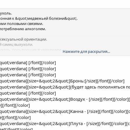
хухоль.
клонная к &quot;медвежьей болезни&quot;.
ными половыми связями.
оупотреблению алкоголем.
 сексуальной ориентации.
й самец выхухоли.
ыхухоль, пользующаяся уважением.
Нажмите для раскрытия...
 выхухоль.
одышкой.
ot;verdana] [/font][/color]
ot;verdana] [/font][/color]
ot;verdana] [/font][/color]
 Ктулху. Имеет щупальца вместо хоботка.
ot;verdana][size=&quot;2&quot;]Бронь:[/size][/font][/color]
.
ухоль.
uot;verdana][size=&quot;2&quot;](будет здесь пополняться по 
ot;verdana] [/font][/color]
тающаяся мхом. московская выхухоль. c) выхухоль-токсикоманка.
ot;verdana][size=&quot;2&quot;]Воздух - [/size][/font][/colo
[/font][/color]
ая выхухоль.
ot;verdana][size=&quot;2&quot;]Канна - [/size][/font][/color
запретительными полномочиями.
][/font][/color]
ухоль. Почти что и не выхухоль.
.
ot;verdana][size=&quot;2&quot;]Плута - [/size][/font][/color
e][/font][/color]