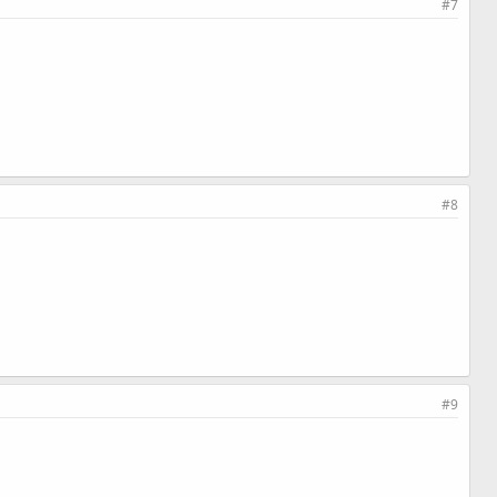
#7
#8
#9