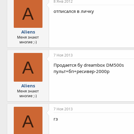
8 Янв 2012
A
отписался в личку
Aliens
Меня знают
многие ;-)
7 Ноя 2013
A
Продается бу dreambox DM500s
пульт+бп+ресивер-2000р
Aliens
Меня знают
многие ;-)
7 Ноя 2013
A
гз