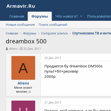
Главная
Форумы
Что нового?
Пользовате
Новые сообщения
Поиск сообщений
Главная
Форумы
Computer science
Спутниковое ТВ и инт
dreambox 500
А
Д
Aliens
20 Дек 2011
в
а
т
т
20 Дек 2011
о
а
A
Продается бу dreambox DM500s
р
н
т
а
пульт+бп+ресивер
е
ч
2000р
м
а
Aliens
ы
л
Меня знают
а
многие ;-)
21 Дек 2011
Поздно, мой крякнул, а то бы прода