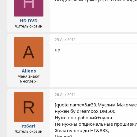
H
HD DVD
Житель окраин
25 Дек 2011
A
up
Aliens
Меня знают
многие ;-)
26 Дек 2011
R
[quote name=&#39;Муслим Магомае
нужен бу dreambox DM500
Нужен он рабочий+пульт.
Не нужны опциональные прошивки и
rz6ari
Желательно до НГ&#33;
Житель окраин
[/quote]