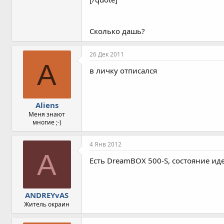
Сколько дашь?
26 Дек 2011
A
в личку отписался
Aliens
Меня знают
многие ;-)
4 Янв 2012
A
Есть DreamBOX 500-S, состояние ид
ANDREYvAS
Житель окраин