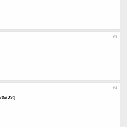
#3
#4
9&#39;]