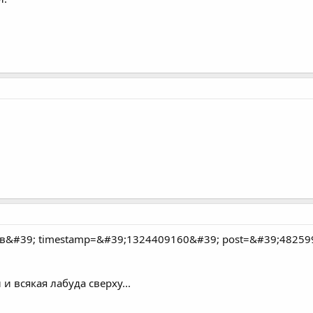
в&#39; timestamp=&#39;1324409160&#39; post=&#39;48259
 всякая лабуда сверху...