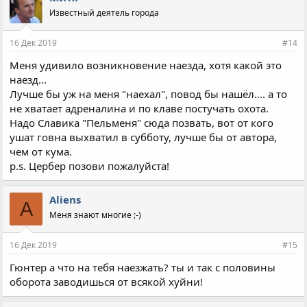
а
Известный деятель города
т
и
и
16 Дек 2019
#14
:
Меня удивило возникновение наезда, хотя какой это
наезд...
Лучше бы уж на меня "наехал", повод бы нашёл.... а то
не хватает адреналина и по клаве постучать охота.
Надо Славика "Пельменя" сюда позвать, вот от кого
ушат говна выхватил в субботу, лучше бы от автора,
чем от кума.
p.s. Цербер позови пожалуйста!
Aliens
A
Меня знают многие ;-)
16 Дек 2019
#15
Гюнтер а что на тебя наезжать? ты и так с половины
оборота заводишься от всякой хуйни!