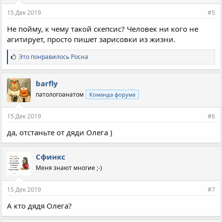
15 Дек 2019
#5
Не пойму, к чему такой скепсис? Человек ни кого не
агитирует, просто пишет зарисовки из жизни.
С
Это понравилось
Росна
и
м
п
barfly
а
патологоанатом
Команда форума
т
и
и
15 Дек 2019
#6
:
да, отстаньте от дяди Олега )
Сфинкс
Меня знают многие ;-)
15 Дек 2019
#7
А кто дядя Олега?