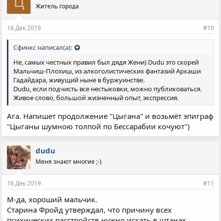
Ц
Житель города
16 Дек 2019
#10
Сфинкс написал(а):
Не, самых честных правил был дядя Жени) Dudu это скорей
Мальчиш-Плохиш, из алкоголистических фантазий Аркаши
Гадайдара, живущий ныне в буржуинстве.
Dudu, если подчисть все нестыковки, можно публиковаться.
Живое слово, большой жизненный опыт, экспрессия.
Ага. Напишет продолжение "Цыгана" и возьмёт эпиграф
"Цыганы шумною толпой по Бессарабии кочуют")
dudu
Меня знают многие ;-)
16 Дек 2019
#11
М-да, хороший мальчик.
Старина Фройд утверждал, что причину всех
психических расстройств нужно искать в штанах.