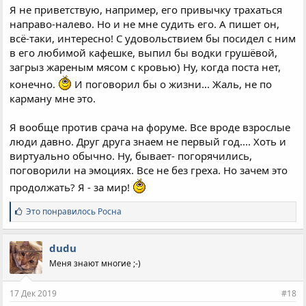
Я не приветствую, например, его привычку трахаться
направо-налево. Но и не мне судить его. А пишет он,
всё-таки, интересно! С удовольствием бы посидел с ним
в его любимой кафешке, выпил бы водки грушёвой,
загрыз жареным мясом с кровью) Ну, когда поста нет,
конечно.
И поговорил бы о жизни... Жаль, не по
карману мне это.
Я вообще против срача на форуме. Все вроде взрослые
люди давно. Друг друга знаем не первый год.... Хоть и
виртуально обычно. Ну, бывает- погорячились,
поговорили на эмоциях. Все не без греха. Но зачем это
продолжать? Я - за мир!
С
Это понравилось
Росна
и
м
п
dudu
а
Меня знают многие ;-)
т
и
и
17 Дек 2019
#18
: