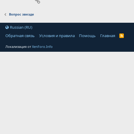
Ссылка
Вопрос звезде
Russian (RU)
Обратная связь
Условия и правила
Помощь
Главная
Локализация от
XenForo.Info