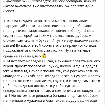
нынешних ФСБ-шников? Дак мне уже сообщили, что ни
какого интереса я не представляю. На *** никому не
нужен.
1. Корма неудачников, что за место? напоминает
"Гарцующий пони" из Властелина колец - сборище
преступников, маргиналов и прочего сброда. И вот,
сидит наш герой, за таким не отесанным дубовым
столом, сам сидит и бухает. И тут к нему подсаживается
цыган! Видимо, в той корчме, это за правило, хочешь
подсаживайся к любому за столик. Ну там же, еще
средние века видимо
2. И вот этот молодой цЫган, начинает болтать нашего
героя, просит позолотить ручку, шейку, и т.д. А дедуля
уже и поплыл, начал вспоминать, сам рассказывать за
молодость, как убивал негодяев, а это он умеет. А гость,
не пьет, он все соглашается, грузит, и иногда сам что то
добавляет, да так ловко, что у собеседника
складывается впечатление, и сомнение, а не колдун ли
тот? Но потом, все решается банально, цыган обобрал
пьяненького мужичка и был таков, а дуду решил еще