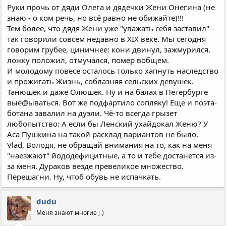
Руки прочь от дяди Олега и дядечки Жени Онегина (не
знаю - о ком речь, но всё равно не обижайте)!!!
Тем более, что дядя Жени уже "уважать себя заставил" -
так говорили совсем недавно в ХIX веке. Мы сегодня
говорим грубее, циничнее: кони двинул, зажмурился,
ложку положил, отмучался, помер вобщем.
И молодому повесе осталось только хапнуть наследство
и прожигать Жизнь, соблазняя сельских девушек.
Танюшек и даже Олюшек. Ну и на балах в Петербурге
выё@ываться. Вот же подфартило сопляку! Еще и поэта-
ботана завалил на дуэли. Чё-то всегда грызет
любопытство: А если бы Ленский ухайдокал Женю? У
Аса Пушкина на такой расклад вариантов не было.
Vlad, Володя, не обращай внимания на то, как на меня
"наезжают" йoдодефицитные, а то и тебе достанется из-
за меня. Дураков везде превеликое множество.
Перешагни. Ну, чтоб обувь не испачкать.
dudu
Меня знают многие ;-)