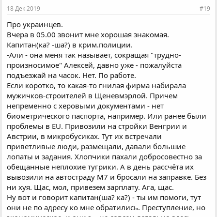
18 Дек 2019
#19
Про украинцев.
Вчера в 05.00 звонит мне хорошая знакомая.
Капитан(ка? -ша?) в крим.полиции.
-Али - она меня так называет, сокращая "трудно-
произносимое" Алексей, давно уже - пожалуйста
подъезжай на часок. Нет. По работе.
Если коротко, то какая-то гнилая фирма набирала
мужичков-строителей в Щеневмэрлой. Причем
непременно с херовыми документами - нет
биометрического паспорта, например. Или ранее были
проблемы в EU. Привозили на стройки Венгрии и
Австрии, в микробусиках. Тут их встречали
приветливые люди, размещали, давали большие
лопаты и задания. Хлопчики пахали добросовестно за
обещанные неплохие тугрики. А в день рассчёта их
вывозили на автостраду М7 и бросали на заправке. Без
ни хуя. Щас, мол, привезем зарплату. Ага, щас.
Ну вот и говорит капитан(ша? ка?) - ты им помоги, тут
они не по адресу ко мне обратились. Преступление, но