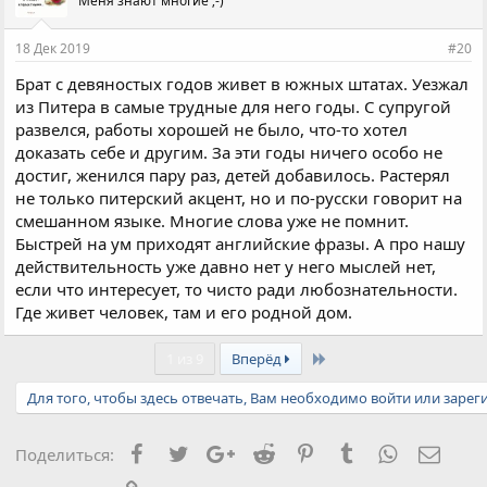
Меня знают многие ;-)
т
и
и
18 Дек 2019
#20
:
Брат с девяностых годов живет в южных штатах. Уезжал
из Питера в самые трудные для него годы. С супругой
развелся, работы хорошей не было, что-то хотел
доказать себе и другим. За эти годы ничего особо не
достиг, женился пару раз, детей добавилось. Растерял
не только питерский акцент, но и по-русски говорит на
смешанном языке. Многие слова уже не помнит.
Быстрей на ум приходят английские фразы. А про нашу
действительность уже давно нет у него мыслей нет,
если что интересует, то чисто ради любознательности.
Где живет человек, там и его родной дом.
Last
1 из 9
Вперёд
Для того, чтобы здесь отвечать, Вам необходимо войти или зарег
Facebook
Twitter
Google+
Reddit
Pinterest
Tumblr
WhatsApp
Элект
Поделиться: