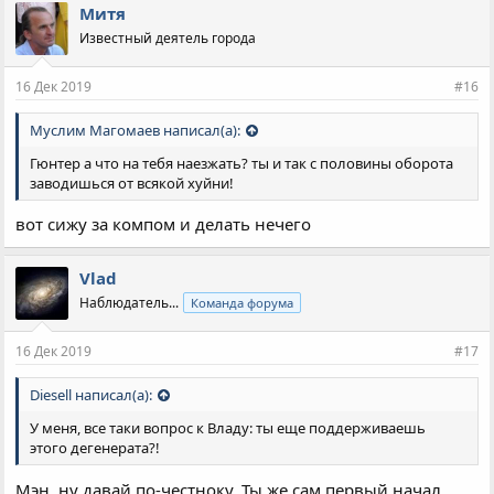
Митя
Известный деятель города
16 Дек 2019
#16
Муслим Магомаев написал(а):
Гюнтер а что на тебя наезжать? ты и так с половины оборота
заводишься от всякой хуйни!
вот сижу за компом и делать нечего
Vlad
Наблюдатель...
Команда форума
16 Дек 2019
#17
Diesell написал(а):
У меня, все таки вопрос к Владу: ты еще поддерживаешь
этого дегенерата?!
Мэн, ну давай по-честноку. Ты же сам первый начал.