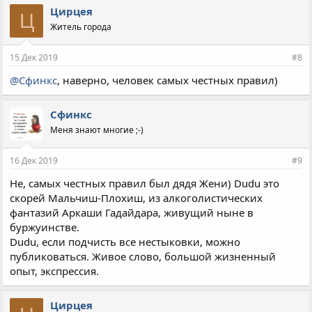
Цирцея
Ц
Житель города
15 Дек 2019
#8
@Сфинкс
, наверно, человек самых честных правил)
Сфинкс
Меня знают многие ;-)
16 Дек 2019
#9
Не, самых честных правил был дядя Жени) Dudu это
скорей Мальчиш-Плохиш, из алкоголистических
фантазий Аркаши Гадайдара, живущий ныне в
буржуинстве.
Dudu, если подчисть все нестыковки, можно
публиковаться. Живое слово, большой жизненный
опыт, экспрессия.
Цирцея