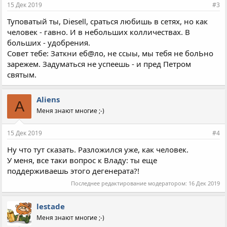
15 Дек 2019
#3
Туповатый ты, Diesell, сраться любишь в сетях, но как
человек - гавно. И в небольших колличествах. В
больших - удобрения.
Совет тебе: Заткни еб@ло, не ссыы, мы тебя не болЬно
зарежем. Задуматься не успеешь - и пред Петром
святым.
Aliens
A
Меня знают многие ;-)
15 Дек 2019
#4
Ну что тут сказать. Разложился уже, как человек.
У меня, все таки вопрос к Владу: ты еще
поддерживаешь этого дегенерата?!
Последнее редактирование модератором:
16 Дек 2019
lestade
Меня знают многие ;-)