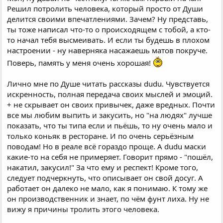
Решил потролить человека, который просто от Души
делится своими впечатлениями. Зачем? Ну представь,
ты тоже написал что-то о происходящем с тобой, а кто-
то начал тебя высмеивать. И если ты будешь в плохом
настроении - ну наверняка насажаешь матов покруче.
Поверь, память у меня очень хорошая!
Лично мне по Душе читать рассказы dudu. Чувствуется
искренность, полная передача своих мыслей и эмоций.
+ не скрывает он своих привычек, даже вредных. Почти
все мы любим выпить и закусить, но "на людях" лучше
показать, что ты типа если и пьёшь, то ну очень мало и
только коньяк в ресторане. И по очень серьёзным
поводам! Но в реале всё гораздо проще. А dudu маски
какие-то на себя не примеряет. Говорит прямо - "пошёл,
накатил, закусил!" За что ему и респект! Кроме того,
следует подчеркнуть, что описывает он свой досуг. А
работает он далеко не мало, как я понимаю. К тому же
он производственник и знает, по чём фунт лиха. Ну не
вижу я причины тролить этого человека.