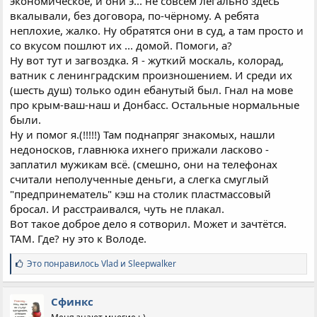
экономическое, и они э... не совсем легально здесь
вкалывали, без договора, по-чёрному. А ребята
неплохие, жалко. Ну обратятся они в суд, а там просто и
со вкусом пошлют их ... домой. Помоги, а?
Ну вот тут и загвоздка. Я - жуткий москаль, колорад,
ватник с ленинградским произношением. И среди их
(шесть душ) только один ебанутый был. Гнал на мове
про крым-ваш-наш и Донбасс. Остальные нормальные
были.
Ну и помог я.(!!!!!) Там поднапряг знакомых, нашли
недоносков, главнюка ихнего прижали ласково -
заплатил мужикам всё. (смешно, они на телефонах
считали неполученные деньги, а слегка смуглый
"предпринематель" кэш на столик пластмассовый
бросал. И расстраивался, чуть не плакал.
Вот такое доброе дело я сотворил. Может и зачтётся.
ТАМ. Где? ну это к Володе.
С
Это понравилось
Vlad
и
Sleepwalker
и
м
п
Сфинкс
а