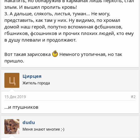
накатить, но обнаружив в карманах лишь перхоть, стал
злым. И вышел пролить кровь!
3. А дальше, слякоть, листья, туман... Не могу,
представить, как там у них. Ну видимо, по хромал
домой наш герой, попутно вспоминая фсбшников,
гбшников, фсошников и прочих плохих людей, кто ему
в душу плевали и продолжают.
Вот такая зарисовка
Немного утопичная, но так
пришло.
Цирцея
Ц
Житель города
15 Дек 2019
#2
...и птушников
dudu
Меня знают многие ;-)