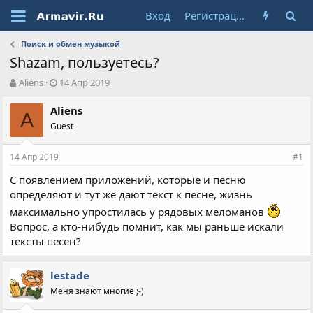
Вход
Регистрация
Поиск и обмен музыкой
Shazam, пользуетесь?
А
Д
Aliens
14 Апр 2019
в
а
т
т
Aliens
A
о
а
Guest
р
н
т
а
14 Апр 2019
е
ч
#1
м
а
С появлением приложений, которые и песню
ы
л
определяют и тут же дают текст к песне, жизнь
а
максимально упростилась у рядовых меломанов
Вопрос, а кто-нибудь помнит, как мы раньше искали
тексты песен?
lestade
Меня знают многие ;-)