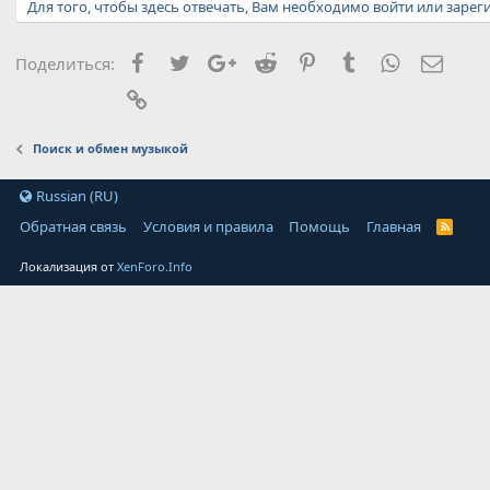
Для того, чтобы здесь отвечать, Вам необходимо войти или зарег
Facebook
Twitter
Google+
Reddit
Pinterest
Tumblr
WhatsApp
Элект
Поделиться:
Ссылка
Поиск и обмен музыкой
Russian (RU)
Обратная связь
Условия и правила
Помощь
Главная
Локализация от
XenForo.Info