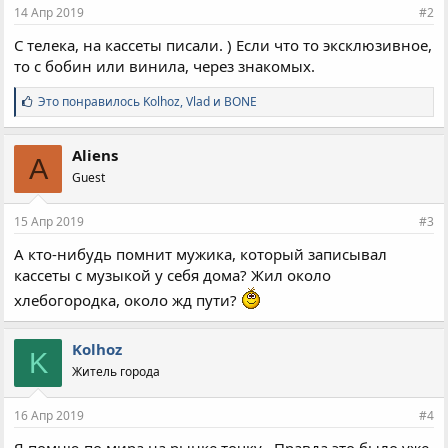
14 Апр 2019
#2
С телека, на кассеты писали. ) Если что то эксклюзивное,
то с бобин или винила, через знакомых.
С
Это понравилось
Kolhoz
,
Vlad
и
BONE
и
м
п
Aliens
A
а
Guest
т
и
и
15 Апр 2019
#3
:
А кто-нибудь помнит мужика, который записывал
кассеты с музыкой у себя дома? Жил около
хлебогородка, около жд пути?
Kolhoz
K
Житель города
16 Апр 2019
#4