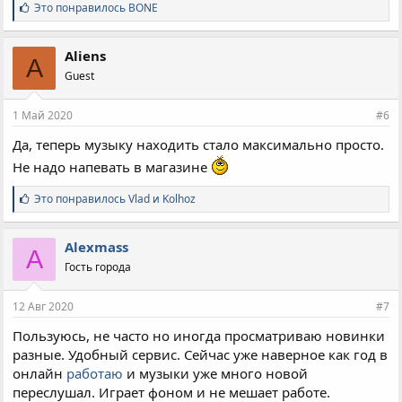
С
Это понравилось
BONE
и
м
п
Aliens
A
а
Guest
т
и
и
1 Май 2020
#6
:
Да, теперь музыку находить стало максимально просто.
Не надо напевать в магазине
С
Это понравилось
Vlad
и
Kolhoz
и
м
п
Alexmass
A
а
Гость города
т
и
и
12 Авг 2020
#7
:
Пользуюсь, не часто но иногда просматриваю новинки
разные. Удобный сервис. Сейчас уже наверное как год в
онлайн
работаю
и музыки уже много новой
переслушал. Играет фоном и не мешает работе.