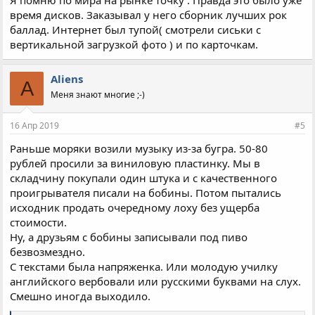
Я помню по мира на рынке точку . Правда это было уже
время дисков. Заказывал у него сборник лучших рок
баллад. Интернет был тупой( смотрели сиськи с
вертикальной загрузкой фото ) и по карточкам.
Aliens
A
Меня знают многие ;-)
16 Апр 2019
#5
Раньше моряки возили музыку из-за бугра. 50-80
рублей просили за виниловую пластинку. Мы в
складчину покупали один штука и с качественного
проигрывателя писали на бобины. Потом пытались
исходник продать очередному лоху без ущерба
стоимости.
Ну, а друзьям с бобины записывали под пиво
безвозмездно.
С текстами была напряженка. Или молодую училку
английского вербовали или русскими буквами на слух.
Смешно иногда выходило.