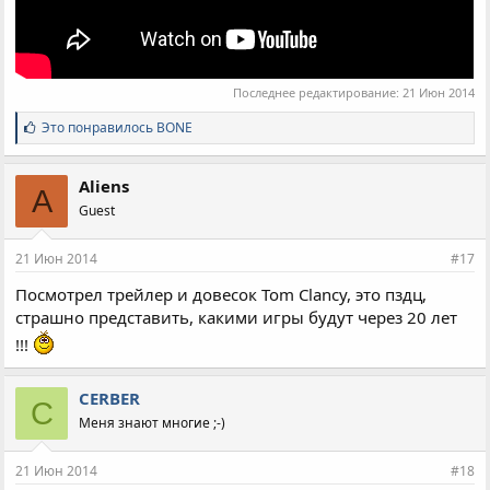
Последнее редактирование:
21 Июн 2014
С
Это понравилось
BONE
и
м
п
Aliens
A
а
Guest
т
и
и
21 Июн 2014
#17
:
Посмотрел трейлер и довесок Tom Clancy, это пздц,
страшно представить, какими игры будут через 20 лет
!!!
CERBER
C
Меня знают многие ;-)
21 Июн 2014
#18