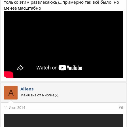
только этим развлекаюсь)...примерно так всё было, но
менее масштабно
Aliens
A
Меня знают многие ;-)
11 Июн 2014
#6