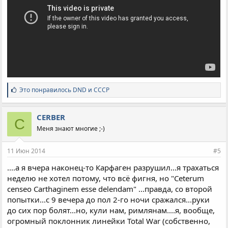
С
Это понравилось
DND
и
CCCP
и
м
п
CERBER
C
а
Меня знают многие ;-)
т
и
и
11 Июн 2014
#5
:
....а я вчера наконец-то Карфаген разрушил...я трахаться
неделю не хотел потому, что всё фигня, но "Ceterum
censeo Carthaginem esse delendam" ...правда, со второй
попытки...с 9 вечера до пол 2-го ночи сражался...руки
до сих пор болят...но, кули нам, римлянам....я, вообще,
огромный поклонник линейки Total War (собственно,