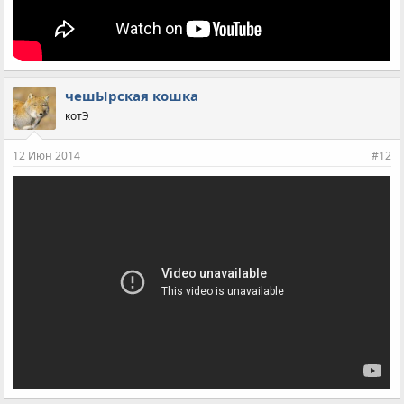
чешЫрская кошка
котЭ
12 Июн 2014
#12