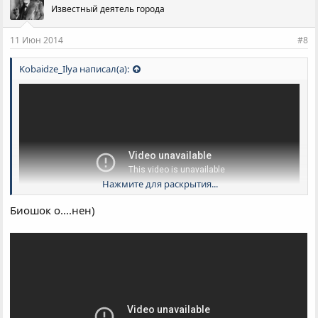
Известный деятель города
11 Июн 2014
#8
Kobaidze_Ilya написал(а):
Нажмите для раскрытия...
Биошок о....нен)