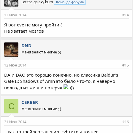
Let the galaxy burn
Команда форума
12 Июн 2014
#14
Я вот eve не могу пройти (
Не хватает мозгов
DND
Меня знают многие ;-)
12 Июн 2014
#15
DA и DAO это хорошо конечно, но классика Baldur’s
Gate II: Shadows of Amn это было что-то, я наверно
полгода из жизни потерял
)
CERBER
C
Меня знают многие ;-)
21 Июн 2014
#16
...как-то трейлер зацепил..субтитры точнее