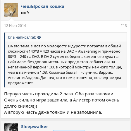
чешЫрская кошка
котЭ
12 Июн 2014
#13
bna написал(а):
DA это тема. Я вот по молодости и дурости потратил в общей
сложности 140*3 = 420 часов на DAO + Awakening и примерно
80*3 = 240 на DA2. В DA 2 сумел победить каменного духа на
найтмаре, без дополнительных предметов, собакена и на
непатченной версии 1.00, в которой монстры намного толще,
чем в патченной 1.03. Команда была ГГ - лучник, Варрик,
Авелин и Андерс. Для тех, кто в теме, конечно, последние два
предложения.
Первую часть проходила 2 раза. Оба раза запоями.
Очень сильно игра зацепила, а Алистер потом очень
долго снился)))
А вторую часть даже толком и не запомнила.
Sleepwalker