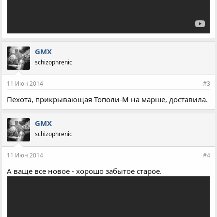
GMX
schizophrenic
11 Июн 2014
#3
Пехота, прикрывающая Тополи-М на марше, доставила.
GMX
schizophrenic
11 Июн 2014
#4
А ваще все новое - хорошо забытое старое.