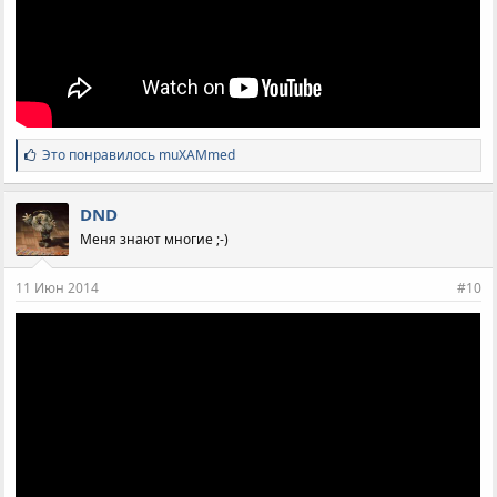
С
Это понравилось
muXAMmed
и
м
п
DND
а
Меня знают многие ;-)
т
и
и
11 Июн 2014
#10
: