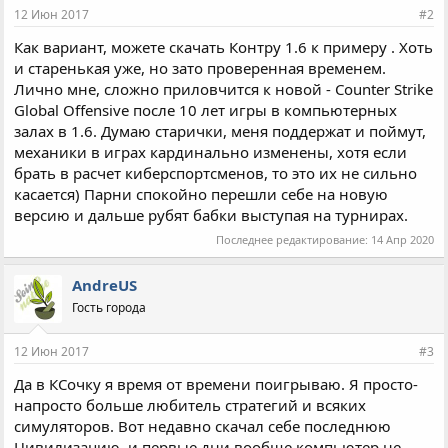
12 Июн 2017
#2
Как вариант, можете скачать Контру 1.6 к примеру . Хоть
и старенькая уже, но зато проверенная временем.
Лично мне, сложно приловчится к новой - Counter Strike
Global Offensive после 10 лет игры в компьютерных
залах в 1.6. Думаю старички, меня поддержат и поймут,
механики в играх кардинально изменены, хотя если
брать в расчет киберспортсменов, то это их не сильно
касается) Парни спокойно перешли себе на новую
версию и дальше рубят бабки выступая на турнирах.
Последнее редактирование:
14 Апр 2020
AndreUS
Гость города
12 Июн 2017
#3
Да в КСочку я время от времени поигрываю. Я просто-
напросто больше любитель стратегий и всяких
симуляторов. Вот недавно скачал себе последнюю
Цивилизацию, и первые дни вообще компьютер не