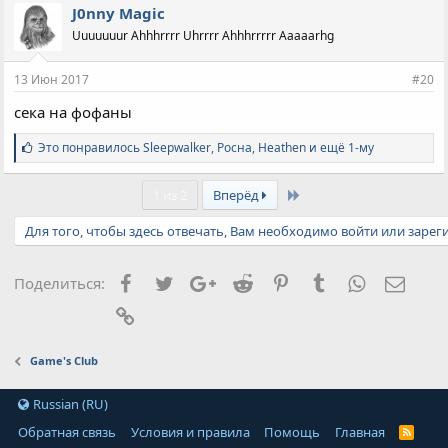
J0nny Magic
Uuuuuuur Ahhhrrrr Uhrrrr Ahhhrrrrr Aaaaarhg
13 Июн 2017
#20
сека на фофаны
С
Это понравилось
Sleepwalker
,
Росна
,
Heathen и ещё 1-му
и
м
Last
п
1 из 2
Вперёд
а
т
Для того, чтобы здесь отвечать, Вам необходимо войти или зарег
и
и
:
Facebook
Twitter
Google+
Reddit
Pinterest
Tumblr
WhatsApp
Элект
Поделиться:
Ссылка
Game's Club
Russian (RU)
Обратная связь
Условия и правила
Помощь
Главная