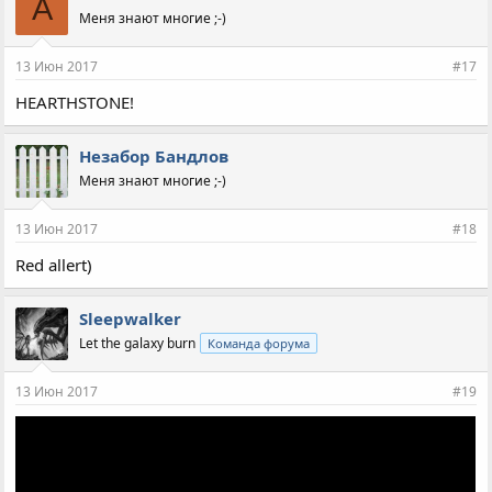
A
Меня знают многие ;-)
13 Июн 2017
#17
HEARTHSTONE!
Незабор Бандлов
Меня знают многие ;-)
13 Июн 2017
#18
Red allert)
Sleepwalker
Let the galaxy burn
Команда форума
13 Июн 2017
#19