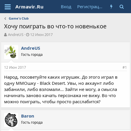
Вход
Регистрация
Game's Club
Хочу поиграть во что-то новенькое
А
Д
AndreUS
12 Июн 2017
в
а
т
т
AndreUS
о
а
Гость города
р
н
т
а
е
ч
12 Июн 2017
#1
м
а
ы
л
Народ, посоветуйте каких игрушек. До этого играл в
а
одну ММОшку - Black Desert. Увы, но аккаунт либо
забанили, либо взломали... Зайти не могу, а смысла
начинать заново качать персонажа не вижу. Во что
можно поиграть, чтобы просто расслабится?
Baron
Гость города