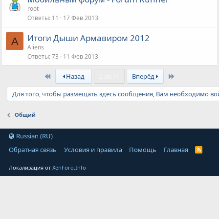
ы
root
т
Ответы
11
17 Фев 2013
а
Итоги Дыши Армавиром 2012
A
Aliens
Ответы
73
11 Фев 2013
First
Last
Назад
2 из 11
Вперёд
Для того, чтобы размещать здесь сообщения, Вам необходимо вой
Общий
Russian (RU)
Обратная связь
Условия и правила
Помощь
Главная
Локализация от
XenForo.Info