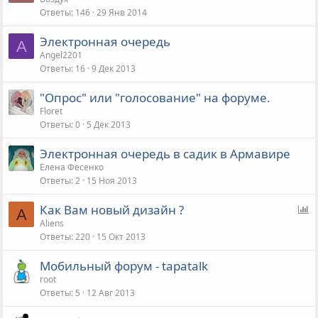
Ответы
146
29 Янв 2014
Электронная очередь
A
Angel2201
Ответы
16
9 Дек 2013
"Опрос" или "голосование" на форуме.
Floret
Ответы
0
5 Дек 2013
Электронная очередь в садик в Армавире
Елена Фесенко
Ответы
2
15 Ноя 2013
О
Как Вам новый дизайн ?
A
п
Aliens
Ответы
220
15 Окт 2013
р
о
Мобильный форум - tapatalk
с
root
Ответы
5
12 Авг 2013