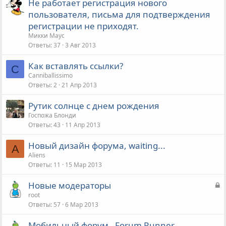
Не работает регистрация нового
пользователя, письма для подтверждения
регистрации не приходят.
Микки Маус
Ответы
37
3 Авг 2013
Как вставлять ссылки?
C
Canniballissimo
Ответы
2
21 Апр 2013
Рутик солнце с днем рождения
Госпожа Блонди
Ответы
43
11 Апр 2013
Новый дизайн форума, waiting...
A
Aliens
Ответы
11
15 Мар 2013
З
Новые модераторы
а
root
Ответы
57
6 Мар 2013
к
р
Мобильный форум - Forum Runner