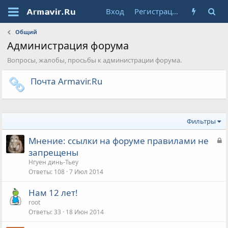
Вход
Регистрация
Общий
Администрация форума
Вопросы, жалобы, просьбы к администрации форума.
Почта Armavir.Ru
Фильтры
З
Мнение: ссылки на форуме правилами не
а
запрещены
к
Нгуен динь-Тьеу
р
Ответы
108
7 Июл 2014
ы
Нам 12 лет!
т
root
а
Ответы
33
18 Июн 2014