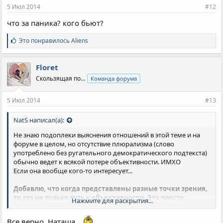
и
5 Июл 2014
#12
:
что за паника? кого бьют?
С
Это понравилось
Aliens
и
м
п
Floret
а
Скользящая по...
Команда форума
т
и
и
5 Июл 2014
#13
:
NatS написал(а):
Не знаю подоплеки выяснения отношений в этой теме и на
форуме в целом, но отсутствие плюрализма (слово
употреблено без ругательного демократического подтекста)
обычно ведет к всякой потере объективности. ИМХО
Если она вообще кого-то интересует...
Добавлю, что когда представлены разные точки зрения,
то это не только путь к объективности. Это просто
Нажмите для раскрытия...
интересно, что способствует притоку новых
пользователей или хотя бы "гостей" форума.
А смысл
Все верно, Наташа...