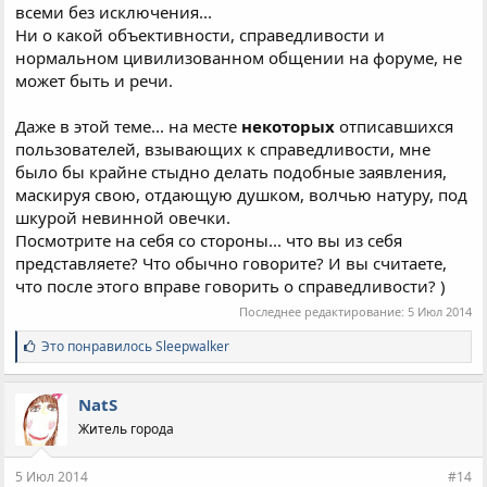
всеми без исключения...
Ни о какой объективности, справедливости и
нормальном цивилизованном общении на форуме, не
может быть и речи.
Даже в этой теме... на месте
некоторых
отписавшихся
пользователей, взывающих к справедливости, мне
было бы крайне стыдно делать подобные заявления,
маскируя свою, отдающую душком, волчью натуру, под
шкурой невинной овечки.
Посмотрите на себя со стороны... что вы из себя
представляете? Что обычно говорите? И вы считаете,
что после этого вправе говорить о справедливости? )
Последнее редактирование:
5 Июл 2014
С
Это понравилось
Sleepwalker
и
м
п
NatS
а
Житель города
т
и
и
5 Июл 2014
#14
: