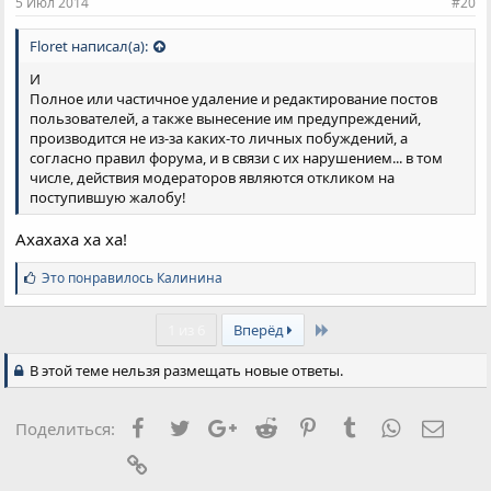
5 Июл 2014
#20
Floret написал(а):
И
Полное или частичное удаление и редактирование постов
пользователей, а также вынесение им предупреждений,
производится не из-за каких-то личных побуждений, а
согласно правил форума, и в связи с их нарушением... в том
числе, действия модераторов являются откликом на
поступившую жалобу!
Ахахаха ха ха!
С
Это понравилось
Калинина
и
м
Last
п
1 из 6
Вперёд
а
т
В этой теме нельзя размещать новые ответы.
и
и
:
Facebook
Twitter
Google+
Reddit
Pinterest
Tumblr
WhatsApp
Элект
Поделиться:
Ссылка