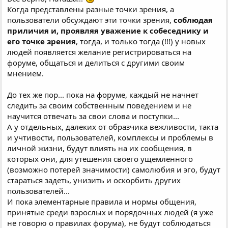
модерирования, в таком случае, контролировать ситуацию,
Когда представлены разные точки зрения, а
которая должна оставаться в допустимых моральных и
пользователи обсуждают эти точки зрения,
соблюдая
нравственных пределах.
приличия и, проявляя уважение к собеседнику и
его точке зрения
, тогда, и только тогда (!!!) у новых
людей появляется желание регистрироваться на
форуме, общаться и делиться с другими своим
мнением.
До тех же пор... пока на форуме, каждый не начнет
следить за своим собственным поведением и не
научится отвечать за свои слова и поступки...
А у отдельных, далеких от образчика вежливости, такта
и учтивости, пользователей, комплексы и проблемы в
личной жизни, будут влиять на их сообщения, в
которых они, для утешения своего ущемленного
(возможно потерей значимости) самолюбия и эго, будут
стараться задеть, унизить и оскорбить других
пользователей...
И пока элементарные правила и нормы общения,
принятые среди взрослых и порядочных людей (я уже
не говорю о правилах форума), не будут соблюдаться