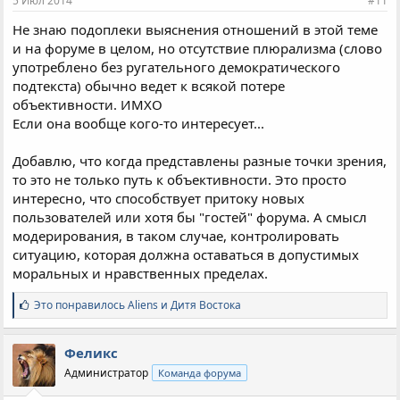
5 Июл 2014
#11
Не знаю подоплеки выяснения отношений в этой теме
и на форуме в целом, но отсутствие плюрализма (слово
употреблено без ругательного демократического
подтекста) обычно ведет к всякой потере
объективности. ИМХО
Если она вообще кого-то интересует...
Добавлю, что когда представлены разные точки зрения,
то это не только путь к объективности. Это просто
интересно, что способствует притоку новых
пользователей или хотя бы "гостей" форума. А смысл
модерирования, в таком случае, контролировать
ситуацию, которая должна оставаться в допустимых
моральных и нравственных пределах.
С
Это понравилось
Aliens
и
Дитя Востока
и
м
п
Феликс
а
Администратор
Команда форума
т
и