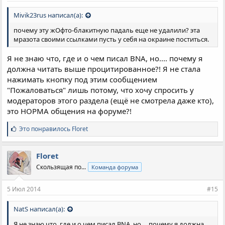
Mivik23rus написал(а):
почему эту жОфто-блакитную падаль еще не удалили? эта
мразота своими ссылками пусть у себя на окраине поститься.
Я не знаю что, где и о чем писал BNA, но.... почему я
должна читать выше процитированное?! Я не стала
нажимать кнопку под этим сообщением
"Пожаловаться" лишь потому, что хочу спросить у
модераторов этого раздела (ещё не смотрела даже кто),
это НОРМА общения на форуме?!
С
Это понравилось
Floret
и
м
п
Floret
а
Скользящая по...
Команда форума
т
и
и
5 Июл 2014
#15
:
NatS написал(а):
Я не знаю что, где и о чем писал BNA, но.... почему я должна