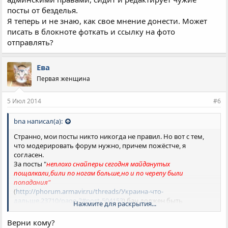
посты от безделья.
Я теперь и не знаю, как свое мнение донести. Может
писать в блокноте фоткать и ссылку на фото
отправлять?
Ева
Первая женщина
5 Июл 2014
#6
bna написал(а):
Странно, мои посты никто никогда не правил. Но вот с тем,
что модерировать форум нужно, причем пожёстче, я
согласен.
За посты "
неплохо снайперы сегодня майданутых
пощалкали,били по ногам больше,но и по черепу были
попадания"
(
http://phorum.armavir.ru/threads/Украина-что-
дальше.23710/page-2#post-504153
) бан должен быть
Нажмите для раскрытия...
мгновенный и навсегда. А так некоторые модераторы и
администраторы в чате виртом занимаются, да разборки
Верни кому?
устраивают, а не своим делом. Я так понимаю, дали права –