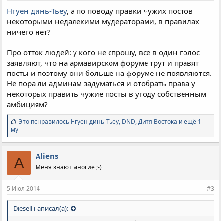
Нгуен динь-Тьеу
, а по поводу правки чужих постов
некоторыми недалекими мудераторами, в правилах
ничего нет?
Про отток людей: у кого не спрошу, все в один голос
заявляют, что на армавирском форуме трут и правят
посты и поэтому они больше на форуме не появляются.
Не пора ли админам задуматься и отобрать права у
некоторых править чужие посты в угоду собственным
амбициям?
С
Это понравилось
Нгуен динь-Тьеу
,
DND
,
Дитя Востока и ещё 1-
и
му
м
п
а
Aliens
A
т
Меня знают многие ;-)
и
и
:
5 Июл 2014
#3
Diesell написал(а):