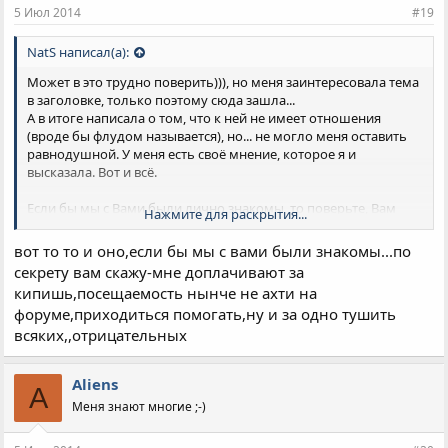
5 Июл 2014
#19
NatS написал(а):
Может в это трудно поверить))), но меня заинтересовала тема
в заголовке, только поэтому сюда зашла...
А в итоге написала о том, что к ней не имеет отношения
(вроде бы флудом называется), но... не могло меня оставить
равнодушной. У меня есть своё мнение, которое я и
высказала. Вот и всё.
Если бы мы с Вами были лично знакомы, то поверьте, Вам
Нажмите для раскрытия...
сложно было бы представить, что меня можно к чему-либо
принудить))), тем более виртуально.
вот то то и оно,если бы мы с вами были знакомы...по
секрету вам скажу-мне доплачивают за
кипишь,посещаемость нынче не ахти на
форуме,приходиться помогать,ну и за одно тушить
всяких,,отрицательных
Aliens
A
Меня знают многие ;-)