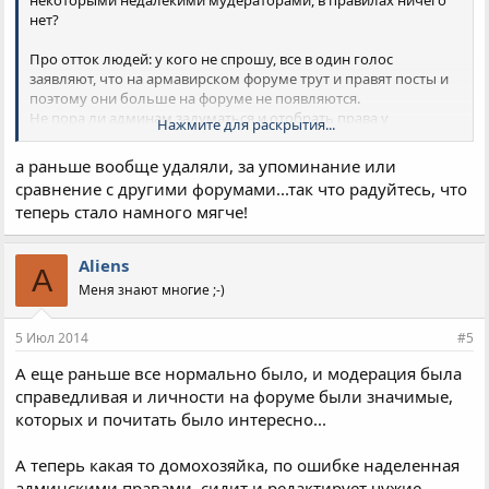
некоторыми недалекими мудераторами, в правилах ничего
нет?
Про отток людей: у кого не спрошу, все в один голос
заявляют, что на армавирском форуме трут и правят посты и
поэтому они больше на форуме не появляются.
Не пора ли админам задуматься и отобрать права у
Нажмите для раскрытия...
некоторых править чужие посты в угоду собственным
амбициям?
а раньше вообще удаляли, за упоминание или
сравнение с другими форумами...так что радуйтесь, что
теперь стало намного мягче!
Aliens
A
Меня знают многие ;-)
5 Июл 2014
#5
А еще раньше все нормально было, и модерация была
справедливая и личности на форуме были значимые,
которых и почитать было интересно...
А теперь какая то домохозяйка, по ошибке наделенная
админскими правами, сидит и редактирует чужие