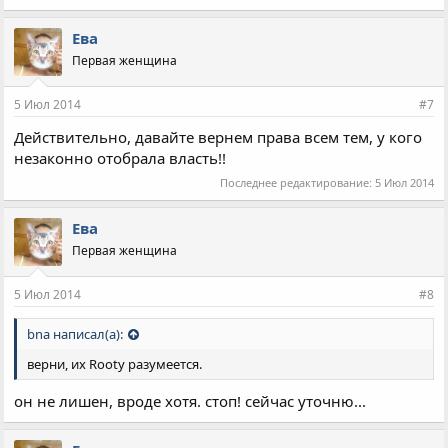
употреби их как надо. Не хочешь или не можешь – верни.
Ева
Первая женщина
5 Июл 2014
#7
Действительно, давайте вернем права всем тем, у кого
незаконно отобрала власть!!
Последнее редактирование:
5 Июл 2014
Ева
Первая женщина
5 Июл 2014
#8
bna написал(а):
верни, их Rootу разумеется.
он не лишен, вроде хотя. стоп! сейчас уточню...