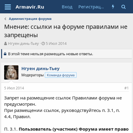
Вход
Регистрация
Администрация форума
Мнение: ссылки на форуме правилами не
запрещены
А
Д
Нгуен динь-Тьеу
5 Июл 2014
в
а
В этой теме нельзя размещать новые ответы.
т
т
о
а
р
н
Нгуен динь-Тьеу
т
а
е
Модераторы
ч
Команда форума
м
а
ы
л
5 Июл 2014
#1
а
Запрет на размещение ссылок Правилами форума не
предусмотрен.
При размещении ссылок, руководствуйтесь п. 3.1, п.
4.4, Правил.
П. 3.1.
Пользователь (участник) Форума имеет право