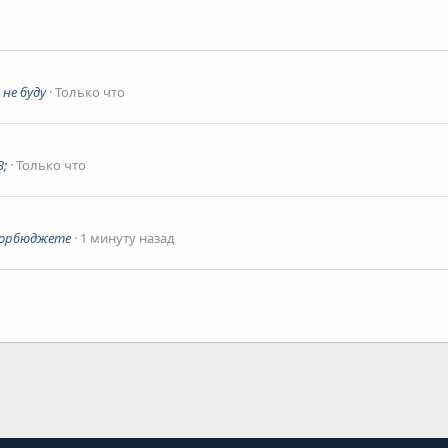
не буду
Только что
3;
Только что
 горбюджете
1 минуту назад