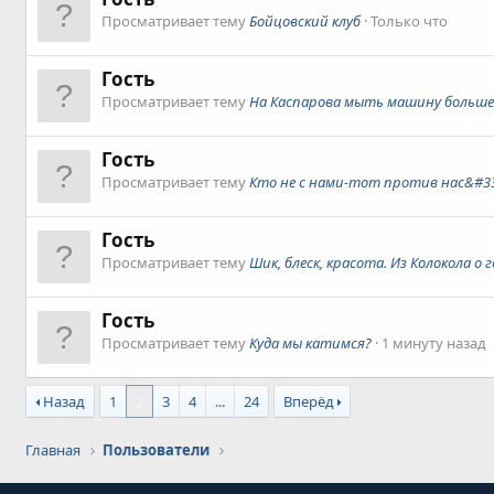
Просматривает тему
Бойцовский клуб
Только что
Гость
Просматривает тему
На Каспарова мыть машину больше 
Гость
Просматривает тему
Кто не с нами-тот против нас&#3
Гость
Просматривает тему
Шик, блеск, красота. Из Колокола о
Гость
Просматривает тему
Куда мы катимся?
1 минуту назад
Назад
1
2
3
4
...
24
Вперёд
Главная
Пользователи