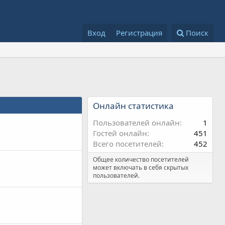
Вход
Регистрация
Поиск
Онлайн статистика
Пользователей онлайн
1
Гостей онлайн
451
Всего посетителей
452
Общее количество посетителей
может включать в себя скрытых
пользователей.