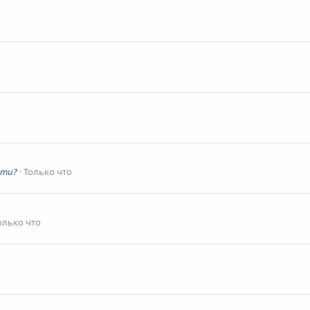
сти?
Только что
олько что