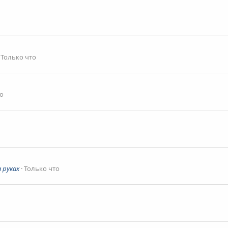
Только что
то
 руках
Только что