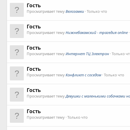
Гость
Просматривает тему
Велозамки
Только что
Гость
Просматривает тему
Нижнебакамский - трагедия online
Гость
Просматривает тему
Интернет ТЦ Электрон
Только ч
Гость
Просматривает тему
Конфликт с соседом
Только что
Гость
Просматривает тему
Девушки с маленькими собачками на
Гость
Просматривает тему
Только что