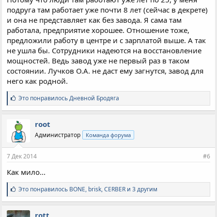
подруга там работает уже почти 8 лет (сейчас в декрете)
и она не представляет как без завода. Я сама там
работала, предприятие хорошее. Отношение тоже,
предложили работу в центре и с зарплатой выше. А так
не ушла бы. Сотрудники надеются на восстановление
мощностей. Ведь завод уже не первый раз в таком
состоянии. Лучков О.А. не даст ему загнутся, завод для
него как родной.
С
Это понравилось
Дневной Бродяга
и
м
п
root
а
Администратор
Команда форума
т
и
и
7 Дек 2014
#6
:
Как мило...
С
Это понравилось
BONE
,
brisk
,
CERBER и 3 другим
и
м
п
rott