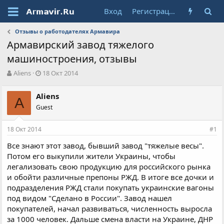
Вход
Регистрация
Отзывы о работодателях Армавира
Армавирский завод тяжелого
машиностроения, отзывы
А
Д
Aliens
18 Окт 2014
в
а
т
т
Aliens
о
A
а
Guest
р
н
т
а
е
ч
18 Окт 2014
#1
м
а
ы
л
Все знают этот завод, бывший завод "тяжелые весы".
а
Потом его выкупили жители Украины, чтобы
легализовать свою продукцию для российского рынка
и обойти различные препоны РЖД. В итоге все дочки и
подразделения РЖД стали покупать украинские вагоны
под видом "Сделано в России". Завод нашел
покупателей, начал развиваться, численность выросла
за 1000 человек. Дальше смена власти на Украине, ДНР