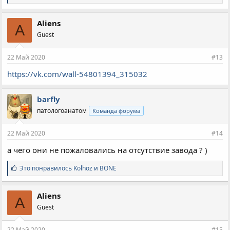
и
м
п
Aliens
A
а
Guest
т
и
и
22 Май 2020
#13
:
https://vk.com/wall-54801394_315032
barfly
патологоанатом
Команда форума
22 Май 2020
#14
а чего они не пожаловались на отсутствие завода ? )
С
Это понравилось
Kolhoz
и
BONE
и
м
п
Aliens
A
а
Guest
т
и
и
22 Май 2020
#15