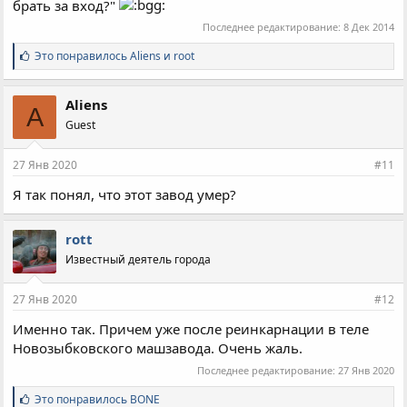
брать за вход?"
Последнее редактирование:
8 Дек 2014
С
Это понравилось
Aliens
и
root
и
м
п
Aliens
A
а
Guest
т
и
и
27 Янв 2020
#11
:
Я так понял, что этот завод умер?
rott
Известный деятель города
27 Янв 2020
#12
Именно так. Причем уже после реинкарнации в теле
Новозыбковского машзавода. Очень жаль.
Последнее редактирование:
27 Янв 2020
С
Это понравилось
BONE