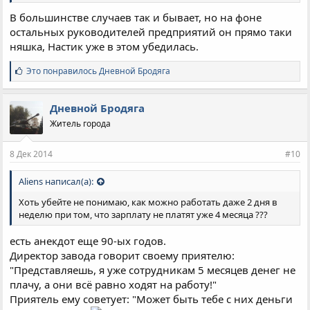
В большинстве случаев так и бывает, но на фоне
остальных руководителей предприятий он прямо таки
няшка, Настик уже в этом убедилась.
С
Это понравилось
Дневной Бродяга
и
м
п
Дневной Бродяга
а
Житель города
т
и
и
8 Дек 2014
#10
:
Aliens написал(а):
Хоть убейте не понимаю, как можно работать даже 2 дня в
неделю при том, что зарплату не платят уже 4 месяца ???
есть анекдот еще 90-ых годов.
Директор завода говорит своему приятелю:
"Представляешь, я уже сотрудникам 5 месяцев денег не
плачу, а они всё равно ходят на работу!"
Приятель ему советует: "Может быть тебе с них деньги