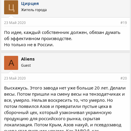
п
Цирцея
Ц
а
Житель города
т
и
и
23 Май 2020
#19
:
По идее, каждый собственник должен, обязан думать
об эффективном производстве.
Но только не в России.
Aliens
A
Guest
23 Май 2020
#20
Выскажусь. Этого завода нет уже больше 20 лет. Делали
весы. Потом пришли на смену весы на тензодатчиках и
все, умерло. Нельзя воскресить то, что умерло. Но
потом появился Азов и превратили пустые цеха в
сборочный цех, который узаконивал украинскую
продукцию для российского рынка, скрытая
локализация. Потом Крым, Азов нахуй, и псевдозавод
снова стал пустыми цехами. Как ЗАВОД, как