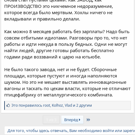
ПРОИЗВОДСТВО это никчемное недоразумение,
которое всегда было мертвым. Хохлы ничего не
вкладывали и правильно делали.
Как можно 8 месяцев работать без зарплаты? Надо быть
совсем отбитыми идиотами. Разговоры про то, что нет
работы и идти некуда в пользу бедных. Одни не могут
найти людей, другие готовы работать бесплатно
годами ради воззваний к царю на ютьюбе.
Не было такого завода, нет и не будет. Сборочные
площади, которые пустуют и иногда наполняются
шумом. Но это не мешает выставлять инновационные
вагоны и таскать по цехам власти, которые не отличают
птицефабрику от металлургического комбината.
С
Это понравилось
root
,
Kolhoz
,
Vlad и 2 другим
и
м
Last
п
1 из 3
Вперёд
а
т
Для того, чтобы здесь отвечать, Вам необходимо войти или зарег
и