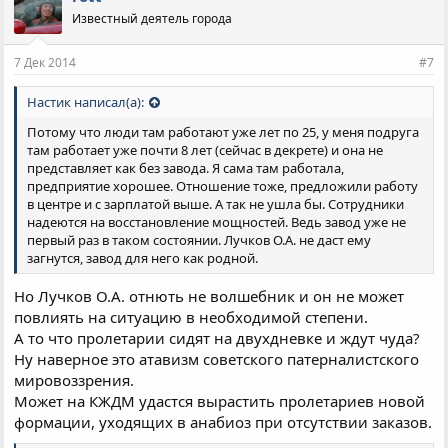
а
Известный деятель города
т
и
и
7 Дек 2014
#7
:
Настик написал(а):
Потому что люди там работают уже лет по 25, у меня подруга
там работает уже почти 8 лет (сейчас в декрете) и она не
представляет как без завода. Я сама там работала,
предприятие хорошее. Отношение тоже, предложили работу
в центре и с зарплатой выше. А так не ушла бы. Сотрудники
надеются на восстановление мощностей. Ведь завод уже не
первый раз в таком состоянии. Лучков О.А. не даст ему
загнутся, завод для него как родной.
Но Лучков О.А. отнють не волшебник и он не может
повлиять на ситуацию в необходимой степени.
А то что пролетарии сидят на двухдневке и ждут чуда?
Ну наверное это атавизм советского патерналистского
мировоззрения.
Может на КЖДМ удастся вырастить пролетариев новой
формации, уходящих в анабиоз при отсутствии заказов.