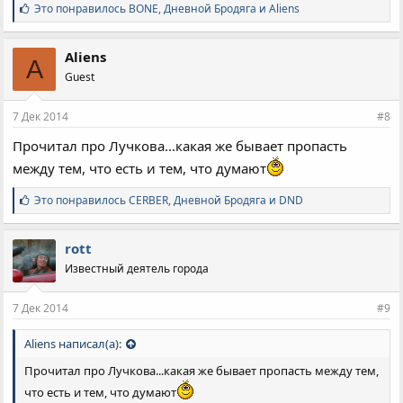
С
Это понравилось
BONE
,
Дневной Бродяга
и
Aliens
и
м
п
Aliens
A
а
Guest
т
и
и
7 Дек 2014
#8
:
Прочитал про Лучкова...какая же бывает пропасть
между тем, что есть и тем, что думают
С
Это понравилось
CERBER
,
Дневной Бродяга
и
DND
и
м
п
rott
а
Известный деятель города
т
и
и
7 Дек 2014
#9
:
Aliens написал(а):
Прочитал про Лучкова...какая же бывает пропасть между тем,
что есть и тем, что думают