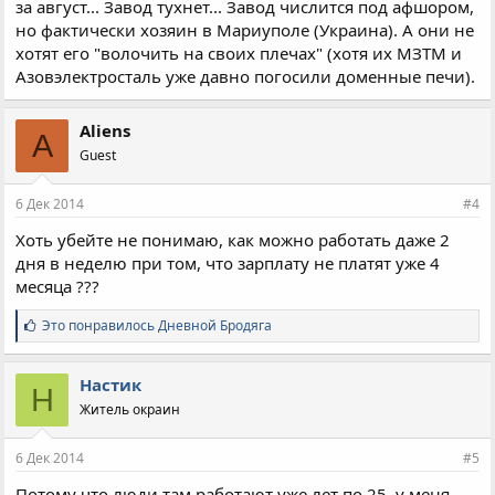
за август... Завод тухнет... Завод числится под афшором,
но фактически хозяин в Мариуполе (Украина). А они не
хотят его "волочить на своих плечах" (хотя их МЗТМ и
Азовэлектросталь уже давно погосили доменные печи).
Aliens
A
Guest
6 Дек 2014
#4
Хоть убейте не понимаю, как можно работать даже 2
дня в неделю при том, что зарплату не платят уже 4
месяца ???
С
Это понравилось
Дневной Бродяга
и
м
п
Настик
Н
а
Житель окраин
т
и
и
6 Дек 2014
#5
:
Потому что люди там работают уже лет по 25, у меня