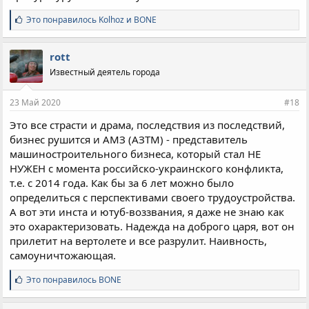
С
Это понравилось
Kolhoz
и
BONE
и
м
п
rott
а
Известный деятель города
т
и
и
23 Май 2020
#18
:
Это все страсти и драма, последствия из последствий,
бизнес рушится и АМЗ (АЗТМ) - представитель
машиностроительного бизнеса, который стал НЕ
НУЖЕН с момента российско-украинского конфликта,
т.е. с 2014 года. Как бы за 6 лет можно было
определиться с перспективами своего трудоустройства.
А вот эти инста и ютуб-воззвания, я даже не знаю как
это охарактеризовать. Надежда на доброго царя, вот он
прилетит на вертолете и все разрулит. Наивность,
самоуничтожающая.
С
Это понравилось
BONE
и
м