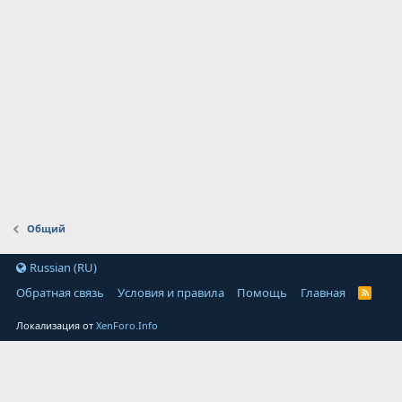
Общий
Russian (RU)
Обратная связь
Условия и правила
Помощь
Главная
Локализация от
XenForo.Info