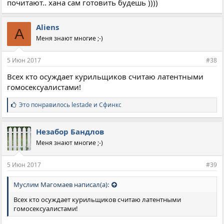
почитают.. хана сам готовить будешь ))))
Aliens
A
Меня знают многие ;-)
5 Июн 2017
#38
Всех кто осуждает курильщиков считаю латентными
гомосексуалистами!
С
Это понравилось
lestade
и
Сфинкс
и
м
п
Незабор Бандлов
а
Меня знают многие ;-)
т
и
и
5 Июн 2017
#39
:
Муслим Магомаев написал(а):
Всех кто осуждает курильщиков считаю латентными
гомосексуалистами!