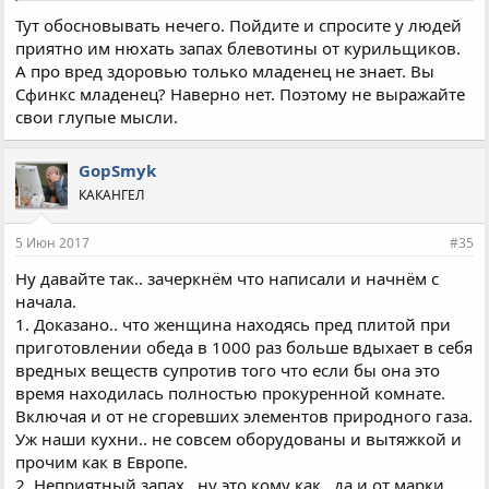
Тут обосновывать нечего. Пойдите и спросите у людей
приятно им нюхать запах блевотины от курильщиков.
А про вред здоровью только младенец не знает. Вы
Сфинкс младенец? Наверно нет. Поэтому не выражайте
свои глупые мысли.
GopSmyk
КАКАНГЕЛ
5 Июн 2017
#35
Ну давайте так.. зачеркнём что написали и начнём с
начала.
1. Доказано.. что женщина находясь пред плитой при
приготовлении обеда в 1000 раз больше вдыхает в себя
вредных веществ супротив того что если бы она это
время находилась полностью прокуренной комнате.
Включая и от не сгоревших элементов природного газа.
Уж наши кухни.. не совсем оборудованы и вытяжкой и
прочим как в Европе.
2. Неприятный запах.. ну это кому как , да и от марки