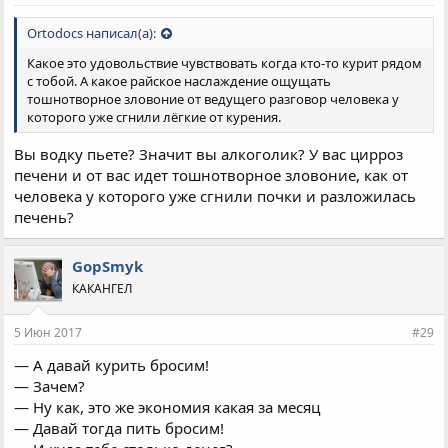
:
Ortodocs написал(а):
Какое это удовольствие чувствовать когда кто-то курит рядом
с тобой. А какое райское наслаждение ощущать
тошнотворное зловоние от ведущего разговор человека у
которого уже сгнили лёгкие от курения.
Вы водку пьете? Значит вы алкоголик? У вас цирроз
печени и от вас идет тошнотворное зловоние, как от
человека у которого уже сгнили почки и разложилась
печень?
GopSmyk
КАКАНГЕЛ
5 Июн 2017
#29
— А давай курить бросим!
— Зачем?
— Ну как, это же экономия какая за месяц
— Давай тогда пить бросим!