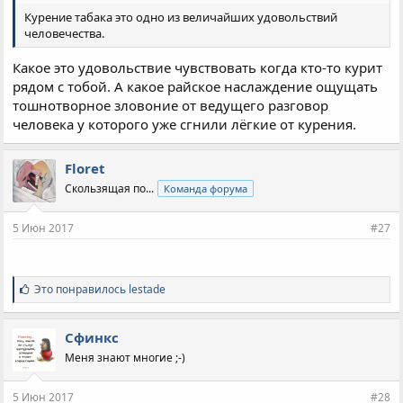
Курение табака это одно из величайших удовольствий
человечества.
Какое это удовольствие чувствовать когда кто-то курит
рядом с тобой. А какое райское наслаждение ощущать
тошнотворное зловоние от ведущего разговор
человека у которого уже сгнили лёгкие от курения.
Floret
Скользящая по...
Команда форума
5 Июн 2017
#27
С
Это понравилось
lestade
и
м
п
Сфинкс
а
Меня знают многие ;-)
т
и
и
5 Июн 2017
#28