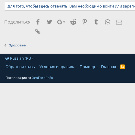
Для того, чтобы здесь отвечать, Вам необходимо войти или зарег
Facebook
Twitter
Google+
Reddit
Pinterest
Tumblr
WhatsApp
Элект
Поделиться:
Ссылка
Здоровье
Russian (RU)
Обратная связь
Условия и правила
Помощь
Главная
Локализация от
XenForo.Info