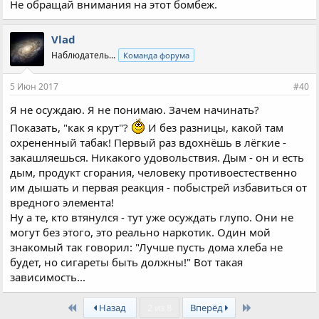
Не обращай внимания на этот бомбеж.
Vlad
Наблюдатель...
Команда форума
5 Июн 2017
#40
Я не осуждаю. Я не понимаю. Зачем начинать?
Показать, "как я крут"?
И без разницы, какой там
охрененный табак! Первый раз вдохнёшь в лёгкие -
закашляешься. Никакого удовольствия. Дым - он и есть
дым, продукт сгорания, человеку противоестественно
им дышать и первая реакция - побыстрей избавиться от
вредного элемента!
Ну а те, кто втянулся - тут уже осуждать глупо. Они не
могут без этого, это реально наркотик. Один мой
знакомый так говорил: "Лучше пусть дома хлеба не
будет, но сигареты быть должны!" Вот такая
зависимость...
First
Last
Назад
2 из 8
Вперёд