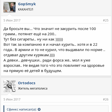
GopSmyk
КАКАНГЕЛ
5 Июн 2017
#25
Да бросьте вы... Что значит не закурить после 100
грамм.. потянет ещё на 200..
Тут без сигареты.. ну ни как ))))))
Вот так за компанию я и начал курить.. хотя и в 22
года.. В армии и то не курил, что выдавали по норме ..
отдавал другим курякам.))))
А девки.. девчушки.. ради форса же.. мол я уже
взрослая.. Не ведая того что это повлияет на здоровье
на прямую её детей в будущем.
Ortodocs
Житель мегаполиса
5 Июн 2017
#26
Сфинкс написал(а):