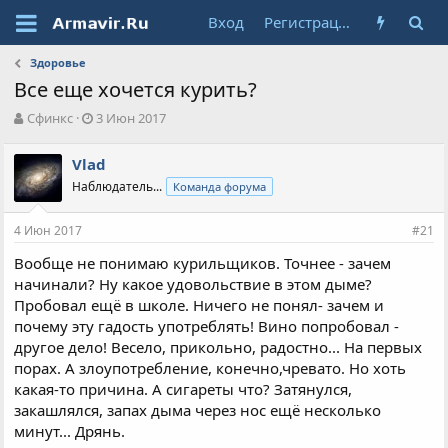
Вход
Регистрация
Здоровье
Все еще хочется курить?
А
Д
Сфинкс
3 Июн 2017
в
а
т
т
Vlad
о
а
Наблюдатель...
Команда форума
р
н
т
а
е
ч
4 Июн 2017
#21
м
а
ы
л
Вообще не понимаю курильщиков. Точнее - зачем
а
начинали? Ну какое удовольствие в этом дыме?
Пробовал ещё в школе. Ничего не понял- зачем и
почему эту гадость употреблять! Вино попробовал -
другое дело! Весело, прикольно, радостно... На первых
порах. А злоупотребление, конечно,чревато. Но хоть
какая-то причина. А сигареты что? Затянулся,
закашлялся, запах дыма через нос ещё несколько
минут... Дрянь.