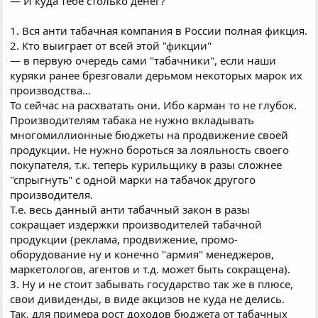
— И куда тебе столько денег?
1. Вся анти табачная компания в России полная фикция.
2. Кто выиграет от всей этой "фикции"
— в первую очередь сами "табачники", если наши
куряки ранее брезговали дерьмом некоторых марок их
производства...
То сейчас на расхватать они. Ибо карман то не глубок.
Производителям табака не нужно вкладывать
многомиллионные бюджеты на продвижение своей
продукции. Не нужно бороться за лояльность своего
покупателя, т.к. теперь курильщику в разы сложнее
"спрыгнуть" с одной марки на табачок другого
производителя.
Т.е. весь данный анти табачный закон в разы
сокращает издержки производителей табачной
продукции (реклама, продвижение, промо-
оборудование ну и конечно "армия" менеджеров,
маркетологов, агентов и т.д. может быть сокращена).
3. Ну и не стоит забывать государство так же в плюсе,
свои дивиденды, в виде акцизов не куда не делись.
Так, для примера рост доходов бюджета от табачных