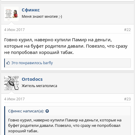
Сфинкс
Меня знают многие ;-)
4 Июн 2017
#22
Говно курил, наверно купили Памир на деньги,
которые на буфет родители давали. Повезло, что сразу
не попробовал хороший табак.
С
Это понравилось
barfly
и
м
п
Ortodocs
а
Житель мегаполиса
т
и
и
4 Июн 2017
#23
:
Сфинкс написал(а):
Говно курил, наверно купили Памир на деньги, которые на
буфет родители давали. Повезло, что сразу не попробовал
хороший табак.