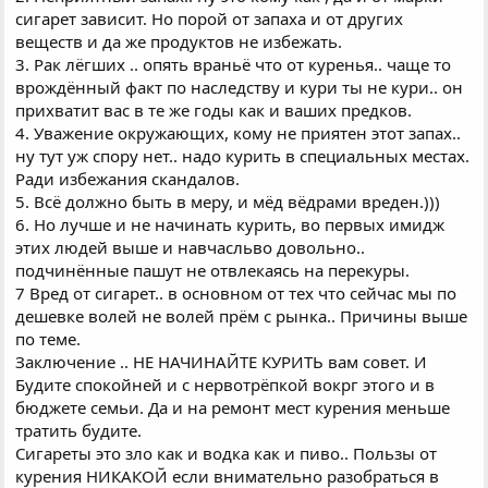
сигарет зависит. Но порой от запаха и от других
веществ и да же продуктов не избежать.
3. Рак лёгших .. опять враньё что от куренья.. чаще то
врождённый факт по наследству и кури ты не кури.. он
прихватит вас в те же годы как и ваших предков.
4. Уважение окружающих, кому не приятен этот запах..
ну тут уж спору нет.. надо курить в специальных местах.
Ради избежания скандалов.
5. Всё должно быть в меру, и мёд вёдрами вреден.)))
6. Но лучше и не начинать курить, во первых имидж
этих людей выше и навчасльво довольно..
подчинённые пашут не отвлекаясь на перекуры.
7 Вред от сигарет.. в основном от тех что сейчас мы по
дешевке волей не волей прём с рынка.. Причины выше
по теме.
Заключение .. НЕ НАЧИНАЙТЕ КУРИТЬ вам совет. И
Будите спокойней и с нервотрёпкой вокрг этого и в
бюджете семьи. Да и на ремонт мест курения меньше
тратить будите.
Сигареты это зло как и водка как и пиво.. Пользы от
курения НИКАКОЙ если внимательно разобраться в