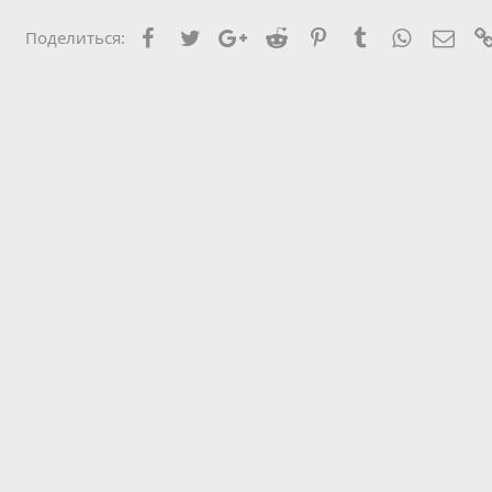
Facebook
Twitter
Google+
Reddit
Pinterest
Tumblr
WhatsApp
Элек
Поделиться: