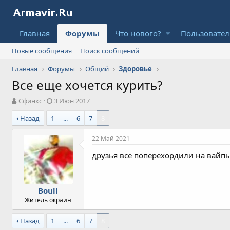
Главная
Форумы
Что нового?
Пользовате
Новые сообщения
Поиск сообщений
Главная
Форумы
Общий
Здоровье
Все еще хочется курить?
А
Д
Сфинкс
3 Июн 2017
в
а
Назад
1
...
6
7
8
т
т
о
а
р
н
22 Май 2021
т
а
друзья все поперехордили на вайп
е
ч
м
а
ы
л
а
Boull
Житель окраин
Назад
1
...
6
7
8