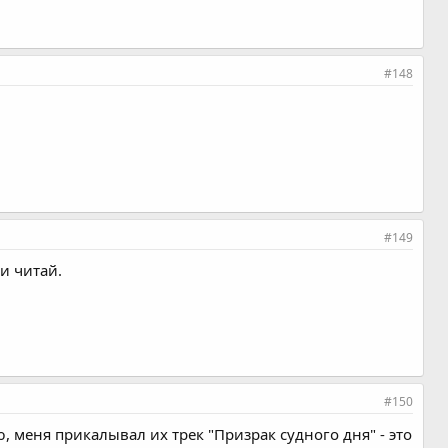
#148
#149
и читай.
#150
, меня прикалывал их трек "Призрак судного дня" - это