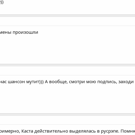
))
ремены произошли
час шансон мутит))) А вообще, смотри мою подпись, заходи 
 примерно, Каста действительно выделялась в русрэпе. Помню