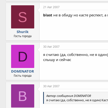
21 Авг 2007
S
blast
не в обиду но касте респект, 
Shurik
Гость города
30 Авг 2007
D
я считаю (да, собственно, не я оди
слышу и сейчас
DOMINATOR
Гость города
30 Авг 2007
B
Автор сообщения DOMINATOR
я считаю (да, собственно, не я один) К