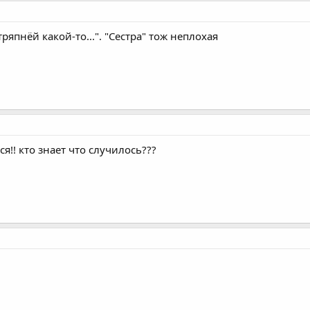
ряпнёй какой-то...". "Сестра" тож неплохая
ся!! кто знает что случилось???