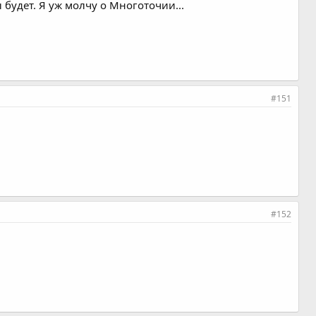
ы будет. Я уж молчу о Многоточии...
#151
#152