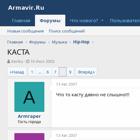
Главная
Форумы
Что нового?
Пользовате
Новые сообщения
Поиск сообщений
Главная
Форумы
Музыка
Hip-Hop
КАСТА
А
Д
Kenku
16 Июл 2003
в
а
Назад
1
...
6
7
8
9
Вперёд
т
т
о
а
р
н
13 Авг 2007
т
а
A
Что то касту давно не слышно!!!
е
ч
м
а
ы
л
а
Armraper
Гость города
13 Авг 2007