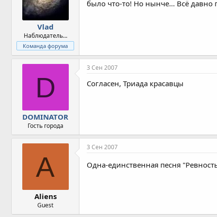
было что-то! Но нынче... Всё давно 
Vlad
Наблюдатель...
Команда форума
3 Сен 2007
D
Согласен, Триада красавцы
DOMINATOR
Гость города
3 Сен 2007
A
Одна-единственная песня "Ревность
Aliens
Guest