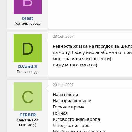
B
blast
Житель города
28 Сен 2007
D
Ревность.сказка.на порядок выше.п
да чо тут! все у них альбомчики пр
мне нравяться их песенки)
вижу много смысла)
D.Vand.X
Гость города
20 Ноя 2007
C
Наши люди
На порядок выше
Горячее время
Гончая
CERBER
ЮговосточнаяЕвропа
Меня знают
многие ;-)
У подножья горы
Мы берём это на улицах