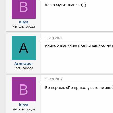
B
Каста мутит шансон)))
blast
Житель города
13 Авг 2007
A
почему шансон!!! новый альбом по 
Armraper
Гость города
13 Авг 2007
B
Во первых «По приколу» это не альб
blast
Житель города