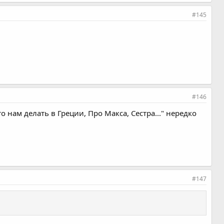
#145
#146
о нам делать в Греции, Про Макса, Сестра..." нередко
#147