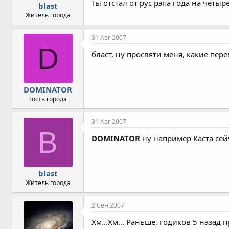
Ты отстал от рус рэпа года на четыре
blast
Житель города
31 Авг 2007
D
бласт, ну просвяти меня, какие пе
DOMINATOR
Гость города
31 Авг 2007
B
DOMINATOR
ну например Каста сей
blast
Житель города
2 Сен 2007
Хм...Хм... Раньше, годиков 5 назад