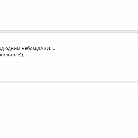
од одним небом.ДАВИ....
икольные))