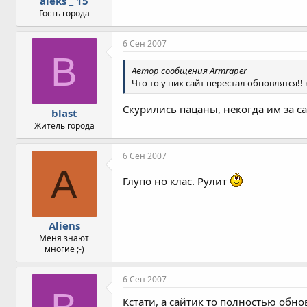
aleks _ 15
Гость города
6 Сен 2007
B
Автор сообщения Armraper
Что то у них сайт перестал обновлятся!!
Скурились пацаны, некогда им за с
blast
Житель города
6 Сен 2007
A
Глупо но клас. Рулит
Aliens
Меня знают
многие ;-)
6 Сен 2007
Кстати, а сайтик то полностью обнов