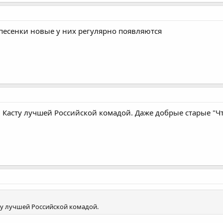
а песенки новые у них регулярно появляются
н) Касту лучшей Российской комадой. Даже добрые старые "Чт
асту лучшей Российской комадой.