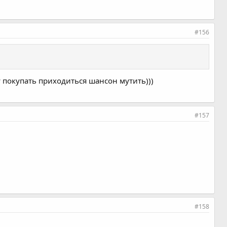
#156
у покупать приходиться шансон мутить)))
#157
#158